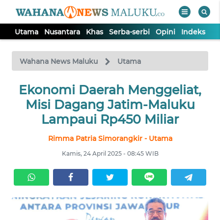
Utama
Nusantara
Khas
Serba-serbi
Opini
Indeks
WAHANA
Tutup
TV
Wahana News Maluku
Utama
UTAMA
Ekonomi Daerah Menggeliat,
Misi Dagang Jatim-Maluku
NUSANTARA
Lampaui Rp450 Miliar
Rimma Patria Simorangkir - Utama
KHAS
Kamis, 24 April 2025 - 08:45 WIB
SERBA-
SERBI
OPINI