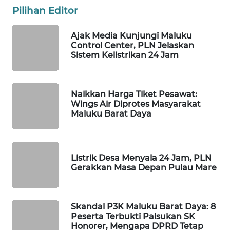
Pilihan Editor
WAHANA
Ajak Media Kunjungi Maluku
SPORT
Control Center, PLN Jelaskan
Sistem Kelistrikan 24 Jam
WAHANA
UMKM
Naikkan Harga Tiket Pesawat:
WAHANA
Wings Air Diprotes Masyarakat
SELEB
Maluku Barat Daya
WAHANA
PERSONA
Listrik Desa Menyala 24 Jam, PLN
Gerakkan Masa Depan Pulau Mare
WAHANA
OTOMOTIF
Skandal P3K Maluku Barat Daya: 8
WAHANA
Peserta Terbukti Palsukan SK
Honorer, Mengapa DPRD Tetap
HEALTH