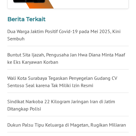
WN
Berita Terkait
NUSANTARA
Dua Warga Jaktim Positif Covid-19 pada Mei 2025, Kini
WN
Sembuh
JOGJA
Buntut Sita Ijazah, Pengusaha Jan Hwa Diana Minta Maaf
WN
ke Eks Karyawan Korban
JATIM
Wali Kota Surabaya Tegaskan Penyegelan Gudang CV
WN
Sentoso Seal karena Tak Miliki Izin Resmi
BALI
Sindikat Narkoba 22 Kilogram Jaringan Iran di Jatim
WN
Ditangkap Polisi
KALBAR
Dukun Palsu Tipu Keluarga di Magetan, Rugikan Miliaran
WN
KALTENG