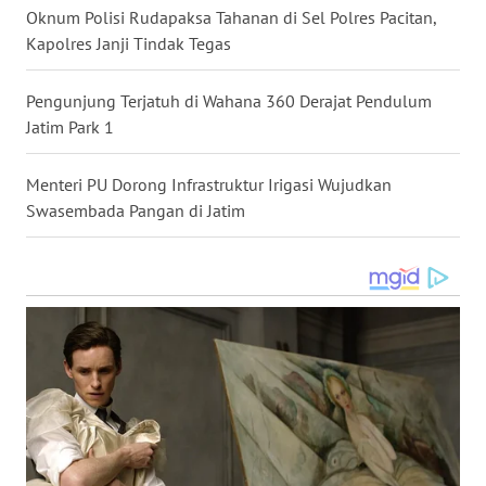
Oknum Polisi Rudapaksa Tahanan di Sel Polres Pacitan,
Kapolres Janji Tindak Tegas
WN
KALTARA
Pengunjung Terjatuh di Wahana 360 Derajat Pendulum
Jatim Park 1
WN
KALSEL
Menteri PU Dorong Infrastruktur Irigasi Wujudkan
Swasembada Pangan di Jatim
WN
KALTIM
WN
SULSEL
WN
GORONTALO
WN
SULUT