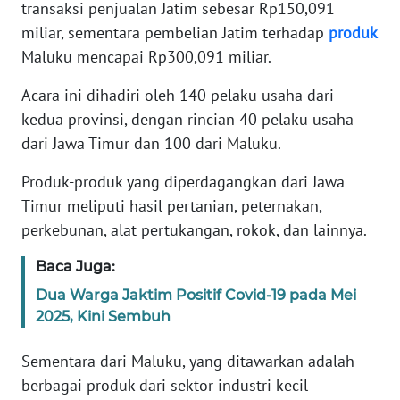
transaksi penjualan Jatim sebesar Rp150,091
miliar, sementara pembelian Jatim terhadap
produk
WN
Maluku mencapai Rp300,091 miliar.
BANTEN
Acara ini dihadiri oleh 140 pelaku usaha dari
WN
kedua provinsi, dengan rincian 40 pelaku usaha
NTT
dari Jawa Timur dan 100 dari Maluku.
WN
Produk-produk yang diperdagangkan dari Jawa
KEPRI
Timur meliputi hasil pertanian, peternakan,
perkebunan, alat pertukangan, rokok, dan lainnya.
WN
PAPUA
Baca Juga:
Dua Warga Jaktim Positif Covid-19 pada Mei
WN
2025, Kini Sembuh
PAPUA
BARAT
Sementara dari Maluku, yang ditawarkan adalah
berbagai produk dari sektor industri kecil
WN