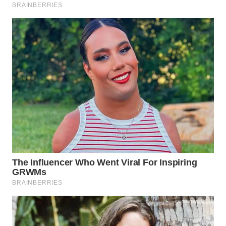
WN
TAPANULI
TENGAH
WN DELI
SERDANG
WN
TEBING
TINGGI
WN
PAKPAK
WN
KARAWANG
WN