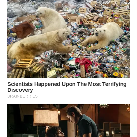
WN
SUMEDANG
WN
CIANJUR
WN
KEPULAUAN
SERIBU
WN
TANGERANG
WN
BINJAI
WN
CIREBON