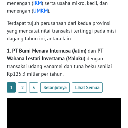
RIAU
menengah (
IKM
) serta usaha mikro, kecil, dan
menengah (
UMKM
).
WN
Terdapat tujuh perusahaan dari kedua provinsi
SERAMBI
yang mencatat nilai transaksi tertinggi pada misi
WN
dagang tahun ini, antara lain:
JAMBI
1. PT Bumi Menara Internusa (Jatim)
dan
PT
Wahana Lestari Investama (Maluku)
dengan
WN
SULTRA
transaksi udang vanamei dan tuna beku senilai
Rp125,3 miliar per tahun.
WN
NTB
1
2
3
Selanjutnya
Lihat Semua
WN
SULTENG
WN