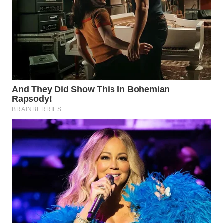
WN
INDRAMAYU
WN
KUNINGAN
WN
MAJALENGKA
WN
SUBANG
WN
SUKABUMI
WN
PURWAKARTA