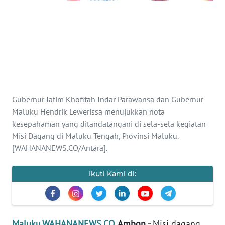
Informasi
INDEKS
BERITA
KONTAK
KAMI
Gubernur Jatim Khofifah Indar Parawansa dan Gubernur
Maluku Hendrik Lewerissa menujukkan nota
INFO
IKLAN
kesepahaman yang ditandatangani di sela-sela kegiatan
Misi Dagang di Maluku Tengah, Provinsi Maluku.
[WAHANANEWS.CO/Antara].
TENTANG
KAMI
Ikuti Kami di:
PEDOMAN
MEDIA
SIBER
Maluku.WAHANANEWS.CO
, Ambon -
Misi dagang