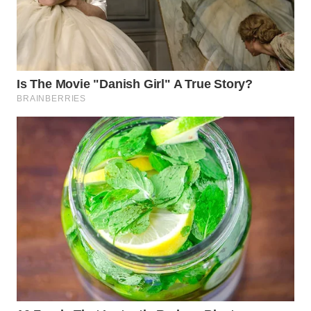
WN
MALUKU
WN
MALUT
WN
DAIRI
WN
DANAU
TOBA
WN
NIAS
WN