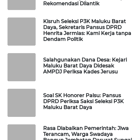
Rekomendasi Dilantik
WAHANA
DESA
Kisruh Seleksi P3K Maluku Barat
Daya, Sekretaris Pansus DPRD
WISATA
Henrita Jermias: Kami Kerja tanpa
Dendam Politik
LAPAK
WAHANA
Salahgunakan Dana Desa: Kejari
Maluku Barat Daya Didesak
Wahana
AMPDJ Periksa Kades Jerusu
Network
KONSUMEN
LISTRIK
Soal SK Honorer Palsu: Pansus
DPRD Periksa Saksi Seleksi P3K
Maluku Barat Daya
MASYARAKAT
KELISTRIKAN
Rasa Diabaikan Pemerintah: Jiwa
Terancam, Warga Swadaya
WALINKI