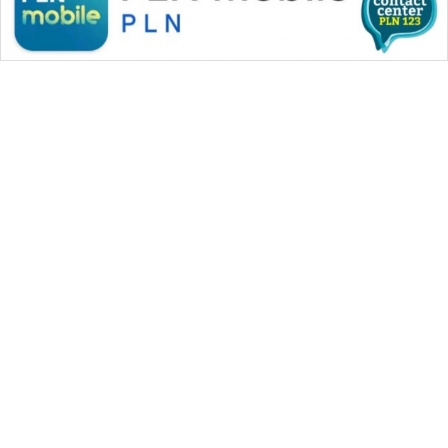
WAHANA MEDIA GROUP
|
|
|
WAHANA NEWS co
WAHANA TANI
WAHANA ADVOKAT
|
|
WAHANA INFRASTRUKTUR
WAHANA KONSUMEN
|
|
|
WAHANA LISTRIK
WAHANA TRAVEL
WAHANA TV
|
|
|
WAHANANEWS id
WAHANANEWS CO ID
WAHANANEWS NET
|
|
|
WAHANA SPORT ID
Wahana UMKM
Wahana Seleb
|
|
|
Wahana Persona
Wahana Otomotif
Wahana Health