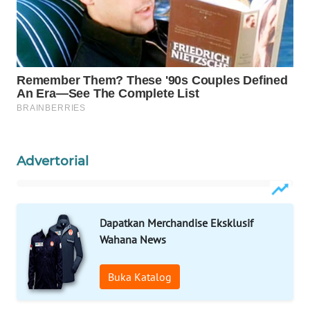
KONSUMEN
WAHANA
LISTRIK
WAHANA
TRAVEL
WAHANA
TV
Advertorial
WAHANANEWS
ID
Dapatkan Merchandise Eksklusif
Wahana News
WAHANANEWS
CO ID
Buka Katalog
WAHANANEWS
NET