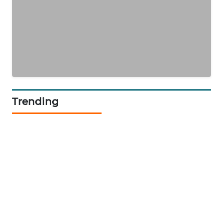
PORTAL
KONSUMEN
FORWAMKI
ALPERKLINAS
Trending
FORJASIDA
TAMBANG
NEWS
SITUNGIR
NEWS
SIDIKALANG
NEWS