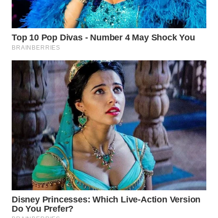
WN
PRIANGAN
TIMUR
WN
SEMARANG
WN
SOLO
WN
BOROBUDUR
WN
MADURA
WN