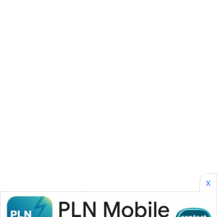
SONYA
ASA
NEWS
X