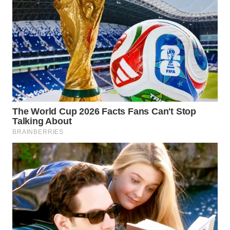
Wahana
Media
Group
WAHANA
NEWS
WAHANA
TANI
WAHANA
ADVOKAT
WAHANA
INFRASTRUKTUR
WAHANA