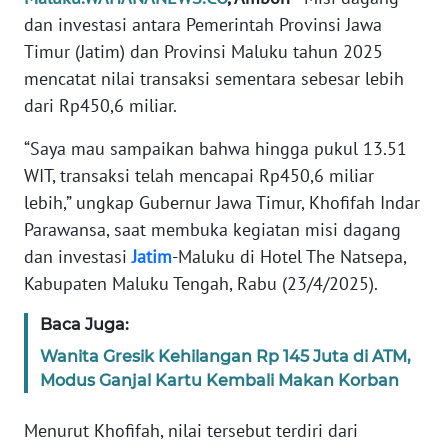
REDAKSI
dan investasi antara Pemerintah Provinsi Jawa
Timur (Jatim) dan Provinsi Maluku tahun 2025
KARIR
mencatat nilai transaksi sementara sebesar lebih
dari Rp450,6 miliar.
DISCLAIMER
“Saya mau sampaikan bahwa hingga pukul 13.51
WIT, transaksi telah mencapai Rp450,6 miliar
Wahana
News
lebih,” ungkap Gubernur Jawa Timur, Khofifah Indar
Regional
Parawansa, saat membuka kegiatan misi dagang
dan investasi
Jatim
-Maluku di Hotel The Natsepa,
WN
Kabupaten Maluku Tengah, Rabu (23/4/2025).
SUMUT
Baca Juga:
WN
Wanita Gresik Kehilangan Rp 145 Juta di ATM,
JAKARTA
Modus Ganjal Kartu Kembali Makan Korban
WN
Menurut Khofifah, nilai tersebut terdiri dari
JABAR