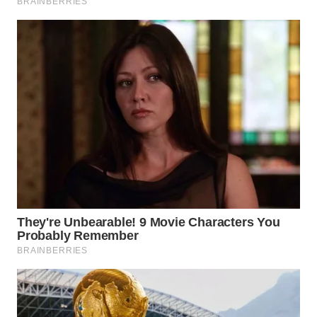
SURABAYA
WN
NATUNA
WN
BINTAN
WN
MANDALIKA
WN
LIKUPANG
WN
LABUANBAJO
WN
BORNEO