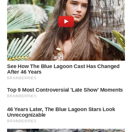
BEKASI
WN
BOGOR
WN
DEPOK
WN
TAPANULI
UTARA
WN
SAMOSIR
WN
PADANG
LAWAS