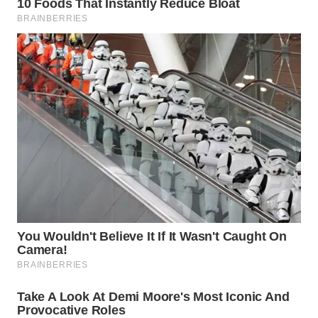
LANGKAT
WN
TAPANULI
SELATAN
WN
TANJUNG
LESUNG
WN
KARO
WN
SIMALUNGUN
WN
LABUHANBATU