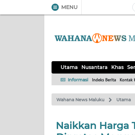
MENU
WAHANA
Tutup
TV
UTAMA
NUSANTARA
Utama
Nusantara
Khas
Ser
KHAS
Informasi
Indeks Berita
Kontak 
SERBA-
Wahana News Maluku
Utama
SERBI
OPINI
Naikkan Harga T
Informasi