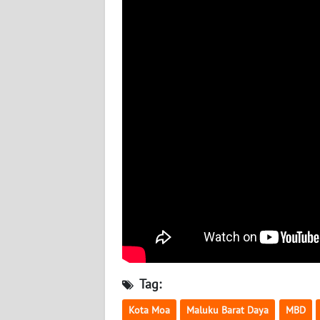
WN
NUSANTARA
WN
JOGJA
WN
JATIM
WN
BALI
WN
KALBAR
WN
Tag:
KALTENG
Kota Moa
Maluku Barat Daya
MBD