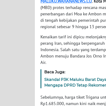
MALUKU.WAHANANEWS.CO
,
Kota 
WN
BANTEN
(MBD) protes terhadap rencana mas
penerbangan dari Moa ke Ambon m
WN
di tengah kebijakan pemerintah pus
NTT
regional sebesar 9 hingga 13 perse
Kenaikan tarif ini dipicu melonjak
WN
KEPRI
perang Iran, sehingga berpengaruh
Indonesia. Salah satu yang terdam
WN
Ambon menuju Bandara Jos Orno Ims
PAPUA
Air.
WN
Baca Juga:
PAPUA
Skandal P3K Maluku Barat Daya:
BARAT
Mengapa DPRD Tetap Rekomend
WN
Sebelumnya, harga tiket Trigana u
RIAU
Rp1.685.000, namun kini naik men