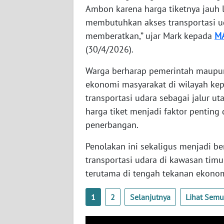
Ambon karena harga tiketnya jauh 
WN
BABEL
membutuhkan akses transportasi ud
memberatkan,” ujar Mark kepada
M
WN
(30/4/2026).
SUMBAR
Warga berharap pemerintah maupu
ekonomi masyarakat di wilayah ke
WN
SUMSEL
transportasi udara sebagai jalur u
harga tiket menjadi faktor pentin
WN
penerbangan.
BENGKULU
Penolakan ini sekaligus menjadi be
WN
transportasi udara di kawasan timu
LAMPUNG
terutama di tengah tekanan ekonom
WN
1
2
Selanjutnya
Lihat Sem
JATENG