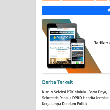
WN
KALTARA
WN
KALSEL
WN
Jadilah
KALTIM
WN
SULSEL
WN
GORONTALO
Berita Terkait
Kisruh Seleksi P3K Maluku Barat Daya,
WN
Sekretaris Pansus DPRD Henrita Jermias
SULUT
Kerja tanpa Dendam Politik