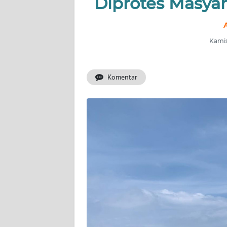
Diprotes Masya
INDEKS
BERITA
Kamis
KONTAK
KAMI
Komentar
INFO
IKLAN
TENTANG
KAMI
PEDOMAN
MEDIA
SIBER
REDAKSI