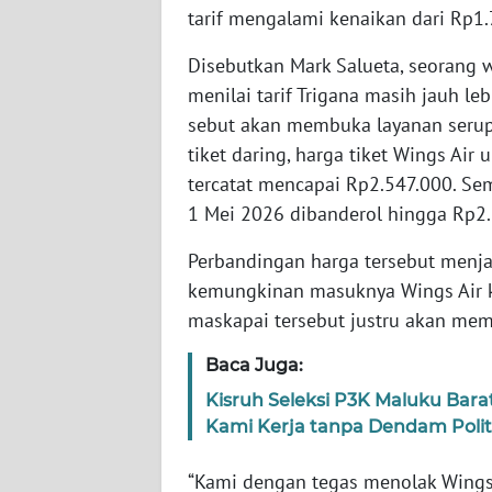
tarif mengalami kenaikan dari Rp1
WN
SERAMBI
Disebutkan Mark Salueta, seorang
menilai tarif Trigana masih jauh le
WN
sebut akan membuka layanan serupa
JAMBI
tiket daring, harga tiket Wings Ai
tercatat mencapai Rp2.547.000. S
WN
1 Mei 2026 dibanderol hingga Rp2.
SULTRA
Perbandingan harga tersebut menj
WN
kemungkinan masuknya Wings Air k
NTB
maskapai tersebut justru akan memb
WN
Baca Juga:
SULTENG
Kisruh Seleksi P3K Maluku Bara
Kami Kerja tanpa Dendam Polit
WN
SULBAR
“Kami dengan tegas menolak Wing