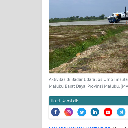
KARIR
DISCLAIMER
Wahana
News
Regional
WN
SUMUT
Aktivitas di Badar Udara Jos Orno Imsu
Maluku Barat Daya, Provinsi Maluku. 
WN
JAKARTA
Ikuti Kami di:
WN
JABAR