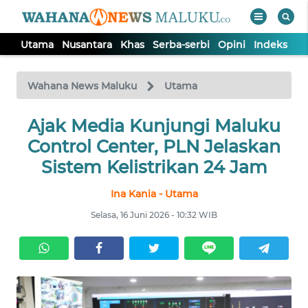
Utama
Nusantara
Khas
Serba-serbi
Opini
Indeks
WAHANA
Tutup
TV
Wahana News Maluku
Utama
UTAMA
Ajak Media Kunjungi Maluku
Control Center, PLN Jelaskan
NUSANTARA
Sistem Kelistrikan 24 Jam
Ina Kania - Utama
KHAS
Selasa, 16 Juni 2026 - 10:32 WIB
SERBA-
SERBI
OPINI