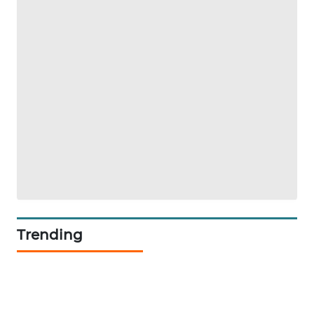
ID
MAWAKA
ID
MARTABAT
NET
PLN
WATCH
MKLI
Trending
LPKKI
LKKI
KOPEKLIN