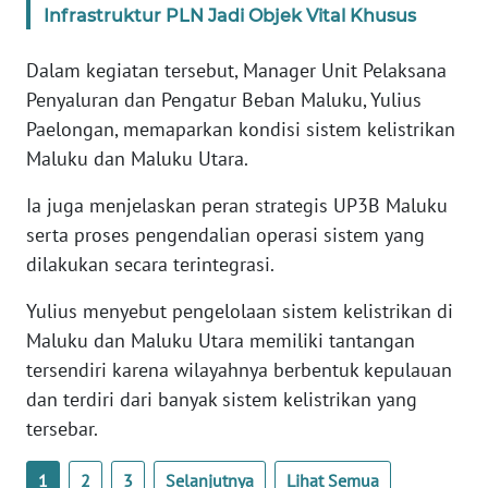
RIAU
Infrastruktur PLN Jadi Objek Vital Khusus
WN
Dalam kegiatan tersebut, Manager Unit Pelaksana
SERAMBI
Penyaluran dan Pengatur Beban Maluku, Yulius
Paelongan, memaparkan kondisi sistem kelistrikan
WN
Maluku dan Maluku Utara.
JAMBI
Ia juga menjelaskan peran strategis UP3B Maluku
WN
serta proses pengendalian operasi sistem yang
SULTRA
dilakukan secara terintegrasi.
WN
Yulius menyebut pengelolaan sistem kelistrikan di
NTB
Maluku dan Maluku Utara memiliki tantangan
tersendiri karena wilayahnya berbentuk kepulauan
WN
dan terdiri dari banyak sistem kelistrikan yang
SULTENG
tersebar.
WN
1
2
3
Selanjutnya
Lihat Semua