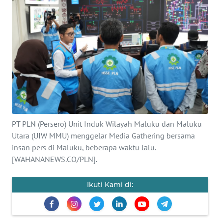
Informasi
INDEKS
BERITA
KONTAK
KAMI
INFO
IKLAN
PT PLN (Persero) Unit Induk Wilayah Maluku dan Maluku
Utara (UIW MMU) menggelar Media Gathering bersama
TENTANG
insan pers di Maluku, beberapa waktu lalu.
KAMI
[WAHANANEWS.CO/PLN].
PEDOMAN
Ikuti Kami di:
MEDIA
SIBER