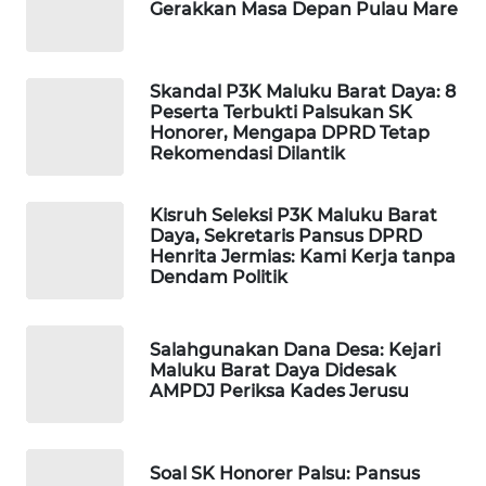
Gerakkan Masa Depan Pulau Mare
WAHANA
SPORT
Skandal P3K Maluku Barat Daya: 8
Peserta Terbukti Palsukan SK
Honorer, Mengapa DPRD Tetap
WAHANA
Rekomendasi Dilantik
UMKM
WAHANA
Kisruh Seleksi P3K Maluku Barat
Daya, Sekretaris Pansus DPRD
SELEB
Henrita Jermias: Kami Kerja tanpa
Dendam Politik
WAHANA
PERSONA
Salahgunakan Dana Desa: Kejari
Maluku Barat Daya Didesak
WAHANA
AMPDJ Periksa Kades Jerusu
OTOMOTIF
WAHANA
Soal SK Honorer Palsu: Pansus
HEALTH