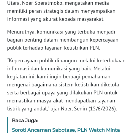
Utara, Noer Soeratmoko, mengatakan media
memiliki peran strategis dalam menyampaikan
WN
informasi yang akurat kepada masyarakat.
BANTEN
Menurutnya, komunikasi yang terbuka menjadi
WN
bagian penting dalam membangun kepercayaan
NTT
publik terhadap layanan kelistrikan PLN.
WN
"Kepercayaan publik dibangun melalui keterbukaan
KEPRI
informasi dan komunikasi yang baik. Melalui
kegiatan ini, kami ingin berbagi pemahaman
WN
mengenai bagaimana sistem kelistrikan dikelola
PAPUA
serta berbagai upaya yang dilakukan PLN untuk
memastikan masyarakat mendapatkan layanan
WN
PAPUA
listrik yang andal," ujar Noer, Senin (15/6/2026).
BARAT
Baca Juga:
WN
Soroti Ancaman Sabotase, PLN Watch Minta