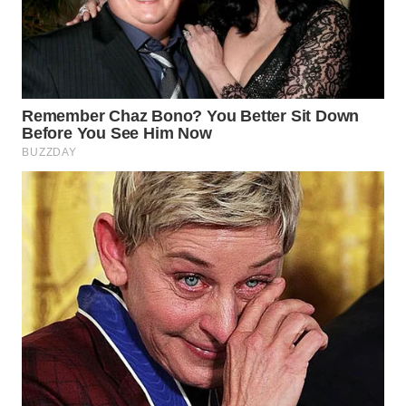
WN
INDRAMAYU
WN
KUNINGAN
WN
MAJALENGKA
WN
SUBANG
WN
SUKABUMI
WN
PURWAKARTA