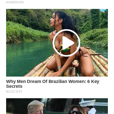
BEKASI
WN
BOGOR
WN
DEPOK
WN
TAPANULI
UTARA
WN
SAMOSIR
WN
PADANG
LAWAS