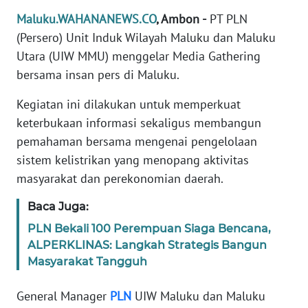
REDAKSI
Maluku.WAHANANEWS.CO
, Ambon -
PT PLN
(Persero) Unit Induk Wilayah Maluku dan Maluku
KARIR
Utara (UIW MMU) menggelar Media Gathering
bersama insan pers di Maluku.
DISCLAIMER
Kegiatan ini dilakukan untuk memperkuat
Wahana
keterbukaan informasi sekaligus membangun
News
pemahaman bersama mengenai pengelolaan
Regional
sistem kelistrikan yang menopang aktivitas
masyarakat dan perekonomian daerah.
WN
SUMUT
Baca Juga:
PLN Bekali 100 Perempuan Siaga Bencana,
WN
ALPERKLINAS: Langkah Strategis Bangun
JAKARTA
Masyarakat Tangguh
WN
General Manager
PLN
UIW Maluku dan Maluku
JABAR