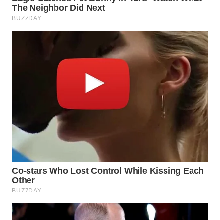
LANGKAT
WN
TAPANULI
SELATAN
WN
TANJUNG
LESUNG
WN
KARO
WN
SIMALUNGUN
WN
LABUHANBATU