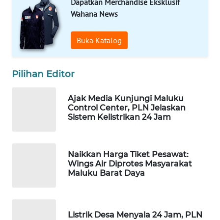
KONSUMEN
Dapatkan Merchandise Eksklusif
Wahana News
WAHANA
LISTRIK
Buka Katalog
WAHANA
TRAVEL
Pilihan Editor
Ajak Media Kunjungi Maluku
WAHANA
Control Center, PLN Jelaskan
TV
Sistem Kelistrikan 24 Jam
WAHANANEWS
ID
Naikkan Harga Tiket Pesawat:
Wings Air Diprotes Masyarakat
WAHANANEWS
Maluku Barat Daya
CO ID
WAHANANEWS
Listrik Desa Menyala 24 Jam, PLN
NET