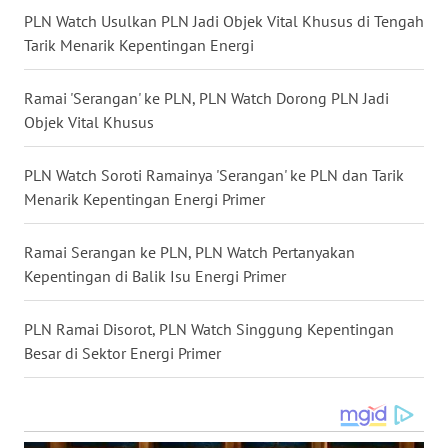
PLN Watch Usulkan PLN Jadi Objek Vital Khusus di Tengah
Tarik Menarik Kepentingan Energi
WN
KALTARA
Ramai 'Serangan' ke PLN, PLN Watch Dorong PLN Jadi
WN
Objek Vital Khusus
KALSEL
PLN Watch Soroti Ramainya 'Serangan' ke PLN dan Tarik
WN
Menarik Kepentingan Energi Primer
KALTIM
Ramai Serangan ke PLN, PLN Watch Pertanyakan
WN
Kepentingan di Balik Isu Energi Primer
SULSEL
PLN Ramai Disorot, PLN Watch Singgung Kepentingan
WN
Besar di Sektor Energi Primer
GORONTALO
WN
SULUT