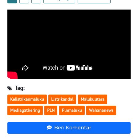
SULBAR
WN
BABEL
WN
SUMBAR
WN
SUMSEL
WN
Tag:
BENGKULU
Kelistrikanmaluku
Listrikandal
Malukuutara
WN
Mediagathering
PLN
Plnmaluku
Wahananews
LAMPUNG
Beri Komentar
WN
JATENG