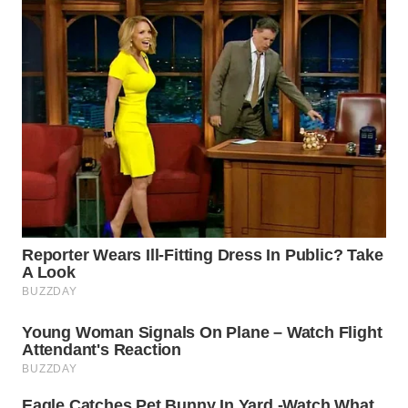
WN
MALUKU
WN
MALUT
WN
DAIRI
WN
DANAU
TOBA
WN
NIAS
WN