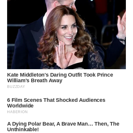
WN
TAPANULI
TENGAH
WN DELI
SERDANG
WN
TEBING
TINGGI
WN
PAKPAK
WN
KARAWANG
WN