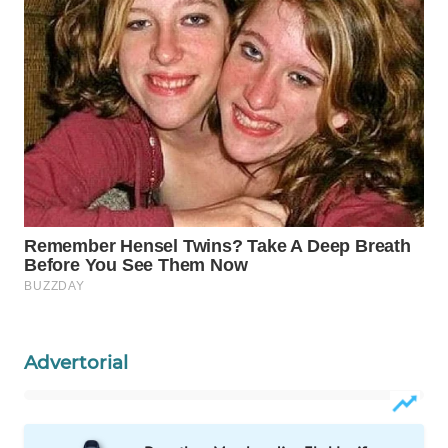
Wahana
Media
Group
WAHANA
NEWS
WAHANA
TANI
WAHANA
ADVOKAT
WAHANA
Advertorial
INFRASTRUKTUR
WAHANA