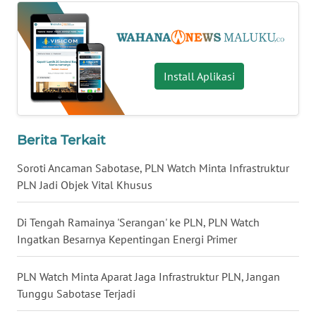
WN
NUSANTARA
Install Aplikasi
WN
JOGJA
Berita Terkait
WN
JATIM
Soroti Ancaman Sabotase, PLN Watch Minta Infrastruktur
PLN Jadi Objek Vital Khusus
WN
BALI
Di Tengah Ramainya 'Serangan' ke PLN, PLN Watch
Ingatkan Besarnya Kepentingan Energi Primer
WN
KALBAR
PLN Watch Minta Aparat Jaga Infrastruktur PLN, Jangan
Tunggu Sabotase Terjadi
WN
KALTENG