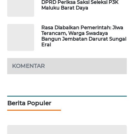
DPRD Periksa Saksi Seleksi P3K
Maluku Barat Daya
WAHANA
DESA
WISATA
Rasa Diabaikan Pemerintah: Jiwa
Terancam, Warga Swadaya
Bangun Jembatan Darurat Sungai
LAPAK
Erai
WAHANA
Wahana
KOMENTAR
Network
KONSUMEN
LISTRIK
Berita Populer
MASYARAKAT
KELISTRIKAN
WALINKI