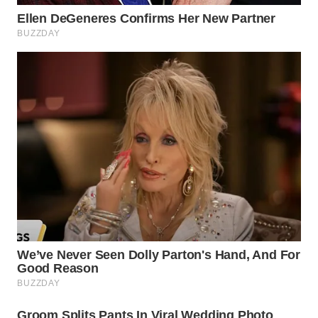
WN
PRIANGAN
TIMUR
WN
SEMARANG
WN
SOLO
WN
BOROBUDUR
WN
MADURA
WN