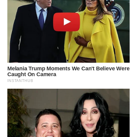
WN
SUMEDANG
WN
CIANJUR
WN
KEPULAUAN
SERIBU
WN
TANGERANG
WN
BINJAI
WN
CIREBON