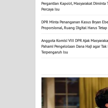
Pergantian Kapolri, Masyarakat Diminta 
WN
KALTARA
Percaya Isu
WN
DPR Minta Penanganan Kasus Bryan Eb
KALSEL
Proporsional, Ruang Digital Harus Tetap
WN
Anggota Komisi VIII DPR Ajak Masyaraka
KALTIM
Pahami Pengelolaan Dana Haji agar Ta
Terpengaruh Isu
WN
SULSEL
WN
GORONTALO
WN
SULUT