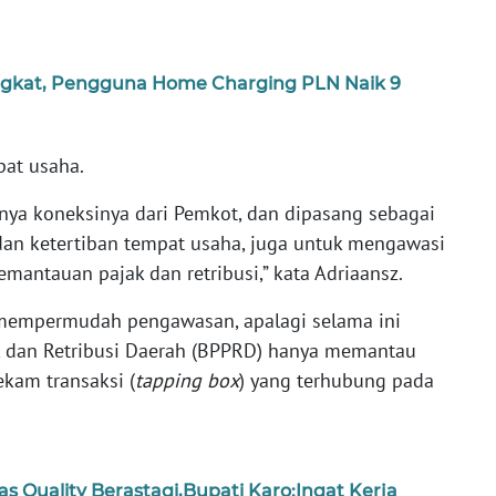
ingkat, Pengguna Home Charging PLN Naik 9
pat usaha.
inya koneksinya dari Pemkot, dan dipasang sebagai
an ketertiban tempat usaha, juga untuk mengawasi
mantauan pajak dan retribusi,” kata Adriaansz.
mempermudah pengawasan, apalagi selama ini
k dan Retribusi Daerah (BPPRD) hanya memantau
ekam transaksi (
tapping box
) yang terhubung pada
as Quality Berastagi,Bupati Karo:Ingat Kerja