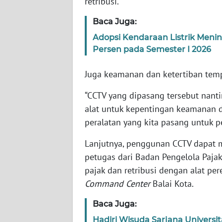
retribusi.
WN
BANTEN
Baca Juga:
Adopsi Kendaraan Listrik Men
WN
Persen pada Semester I 2026
NTT
Juga keamanan dan ketertiban tem
WN
KEPRI
“CCTV yang dipasang tersebut nant
alat untuk kepentingan keamanan d
WN
peralatan yang kita pasang untuk pe
PAPUA
Lanjutnya, penggunan CCTV dapat 
WN
petugas dari Badan Pengelola Paja
PAPUA
pajak dan retribusi dengan alat per
BARAT
Command Center
Balai Kota.
WN
Baca Juga:
RIAU
Hadiri Wisuda Sarjana Universit