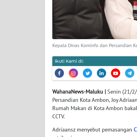
KARIR
DISCLAIMER
Wahana
Kepala Dinas Kominfo dan Persandian Ko
News
Regional
Ikuti Kami di:
WN
SUMUT
WahanaNews-Maluku |
Senin (21/2/
WN
Persandian Kota Ambon, Joy Adria
JAKARTA
Rumah Makan di Kota Ambon bakal 
CCTV.
WN
JABAR
Adriaansz menyebut pemasangan
C