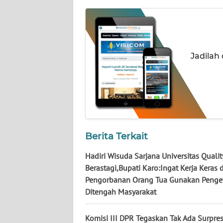
WN
NUSANTARA
WN
JOGJA
Jadilah
WN
JATIM
WN
BALI
Berita Terkait
Hadiri Wisuda Sarjana Universitas Qualit
WN
KALBAR
Berastagi,Bupati Karo:Ingat Kerja Keras 
Pengorbanan Orang Tua Gunakan Penge
Ditengah Masyarakat
WN
KALTENG
Komisi III DPR Tegaskan Tak Ada Surpre