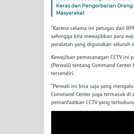
Keras dan Pengorbanan Orang
WN
Masyarakat
SERAMBI
“Karena selama ini petugas dari B
WN
sehingga kita mewajibkan para wa
JAMBI
peralatan yang digunakan seluruh wa
WN
Kewajiban pemasanagan CCTV ini pu
SULTRA
(Perwali) tentang Command Center
tersendiri.
WN
NTB
“Perwali ini bisa saja yang mengatu
Command Center juga termasuk di 
WN
pemanfaatkan CCTV yang terhubun
SULTENG
WN
SULBAR