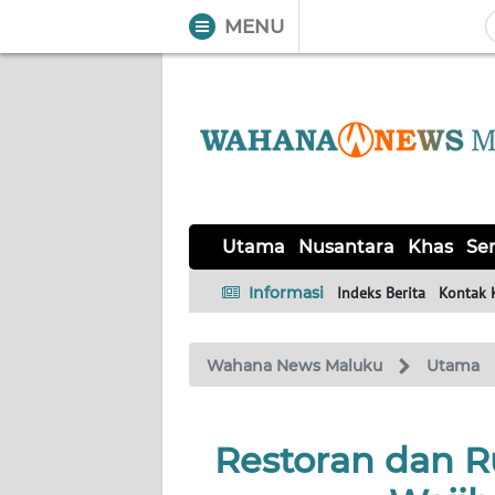
MENU
WAHANA
Tutup
TV
UTAMA
NUSANTARA
Utama
Nusantara
Khas
Ser
KHAS
Informasi
Indeks Berita
Kontak 
SERBA-
Wahana News Maluku
Utama
SERBI
OPINI
Restoran dan 
Informasi