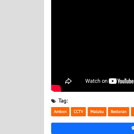
WN
BABEL
WN
SUMBAR
WN
SUMSEL
WN
BENGKULU
WN
Tag:
LAMPUNG
Ambon
CCTV
Maluku
Restoran
WN
JATENG