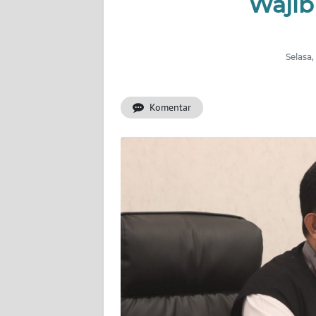
Wajib
INDEKS
BERITA
Selasa,
KONTAK
KAMI
Komentar
INFO
IKLAN
TENTANG
KAMI
PEDOMAN
MEDIA
SIBER
REDAKSI