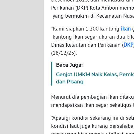
WN
Perikanan (DKP) Kota Ambon memba
BANTEN
yang bermukim di Kecamatan Nusa
WN
"Kami siapkan 1.200 kantong
ikan
g
NTT
kantong ikan segar ukuran dua kil
Dinas Kelautan dan Perikanan (
DKP
WN
(18/12/23).
KEPRI
Baca Juga:
WN
Genjot UMKM Naik Kelas, Pemko 
PAPUA
dan Pisang
WN
Menurut dia pembagian ikan dila
PAPUA
BARAT
mendapatkan ikan segar sekaligus 
"Apalagi kondisi sekarang ini di s
WN
kondisi laut juga kurang bersahabat
RIAU
pasar yang bisa memicu inflasi, da