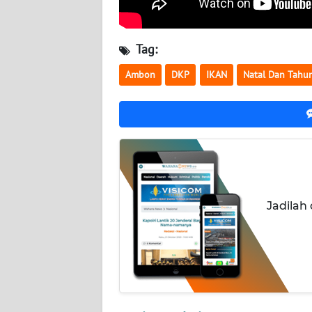
WN
NUSANTARA
Tag:
WN
Ambon
DKP
IKAN
Natal Dan Tahu
JOGJA
WN
JATIM
WN
BALI
Jadilah
WN
KALBAR
WN
KALTENG