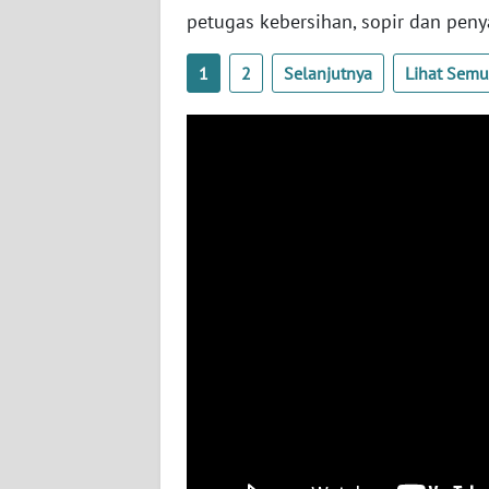
petugas kebersihan, sopir dan peny
WN
BABEL
1
2
Selanjutnya
Lihat Sem
WN
SUMBAR
WN
SUMSEL
WN
BENGKULU
WN
LAMPUNG
WN
JATENG