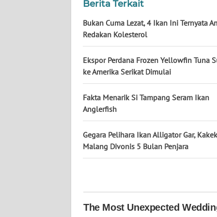
Berita Terkait
WN
KALTARA
Bukan Cuma Lezat, 4 Ikan Ini Ternyata 
Redakan Kolesterol
WN
KALSEL
Ekspor Perdana Frozen Yellowfin Tuna 
ke Amerika Serikat Dimulai
WN
KALTIM
Fakta Menarik Si Tampang Seram Ikan
Anglerfish
WN
SULSEL
Gegara Pelihara Ikan Alligator Gar, Kakek
Malang Divonis 5 Bulan Penjara
WN
GORONTALO
WN
SULUT