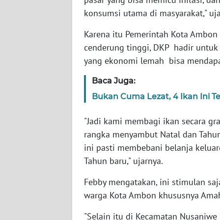
konsumsi utama di masyarakat," uja
WN
SERAMBI
Karena itu Pemerintah Kota Ambon l
cenderung tinggi, DKP hadir untuk
WN
JAMBI
yang ekonomi lemah bisa mendapat
Baca Juga:
WN
SULTRA
Bukan Cuma Lezat, 4 Ikan Ini 
"Jadi kami membagi ikan secara gr
WN
NTB
rangka menyambut Natal dan Tahun b
ini pasti membebani belanja kelua
WN
Tahun baru," ujarnya.
SULTENG
Febby mengatakan, ini stimulan saj
WN
warga Kota Ambon khususnya Ama
SULBAR
"Selain itu di Kecamatan Nusaniw