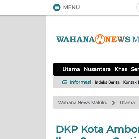
MENU
WAHANA
Tutup
TV
UTAMA
NUSANTARA
Utama
Nusantara
Khas
Ser
KHAS
Informasi
Indeks Berita
Kontak 
SERBA-
Wahana News Maluku
Utama
SERBI
OPINI
DKP Kota Ambon
Informasi