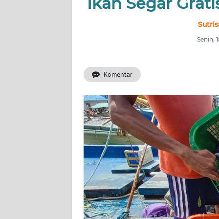
Ikan Segar Grat
INDEKS
Sutri
BERITA
Senin, 
KONTAK
KAMI
Komentar
INFO
IKLAN
TENTANG
KAMI
PEDOMAN
MEDIA
SIBER
REDAKSI