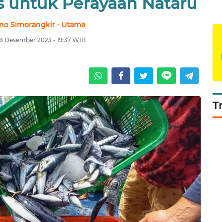
is untuk Perayaan Nataru
sno Simorangkir - Utama
18 Desember 2023 - 19:37 WIB
T