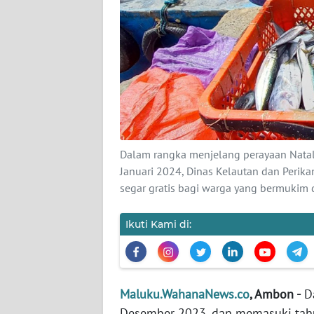
KARIR
DISCLAIMER
Wahana
News
Regional
Dalam rangka menjelang perayaan Natal
WN
Januari 2024, Dinas Kelautan dan Peri
SUMUT
segar gratis bagi warga yang bermukim
WN
Ikuti Kami di:
JAKARTA
WN
JABAR
Maluku.WahanaNews.co
, Ambon -
Da
Desember 2023, dan memasuki tahu