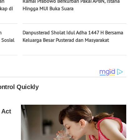
an
Ramai Prabowo Berkurban Pakai APBN, Istana
kap di
Hingga MUI Buka Suara
h
Danpusterad Sholat Idul Adha 1447 H Bersama
 Sosial
Keluarga Besar Pusterad dan Masyarakat