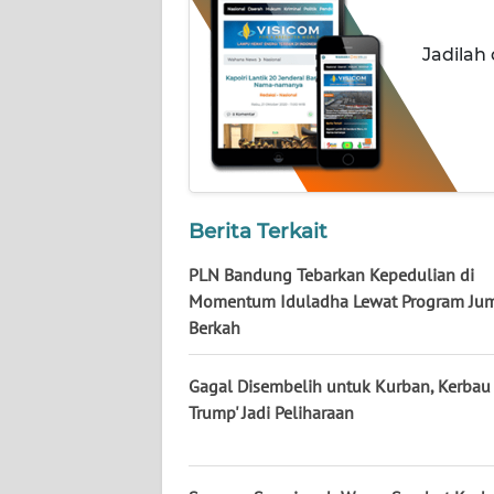
WN
NUSANTARA
Jadilah
WN
JOGJA
WN
JATIM
Berita Terkait
WN
PLN Bandung Tebarkan Kepedulian di
BALI
Momentum Iduladha Lewat Program Ju
Berkah
WN
KALBAR
Gagal Disembelih untuk Kurban, Kerbau
Trump' Jadi Peliharaan
WN
KALTENG