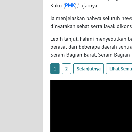
Kuku (
PMK
),” ujarnya.
WN
SERAMBI
Ia menjelaskan bahwa seluruh hew
dinyatakan sehat serta layak dikon
WN
JAMBI
Lebih lanjut, Fahmi menyebutkan b
berasal dari beberapa daerah sentra
WN
Seram Bagian Barat, Seram Bagian 
SULTRA
1
2
Selanjutnya
Lihat Sem
WN
NTB
WN
SULTENG
WN
SULBAR