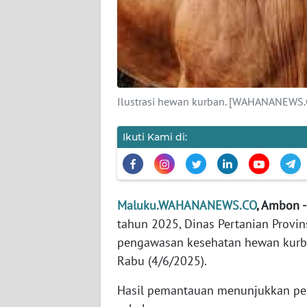
KARIR
DISCLAIMER
Wahana
Ilustrasi hewan kurban. [WAHANANEWS.
News
Regional
Ikuti Kami di:
WN
SUMUT
Maluku.WAHANANEWS.CO
, Ambon 
WN
tahun 2025, Dinas Pertanian Provi
JAKARTA
pengawasan kesehatan hewan kurba
Rabu (4/6/2025).
WN
JABAR
Hasil pemantauan menunjukkan pe