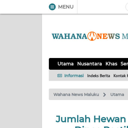
MENU
WAHANA
Tutup
TV
UTAMA
NUSANTARA
Utama
Nusantara
Khas
Ser
KHAS
Informasi
Indeks Berita
Kontak 
SERBA-
Wahana News Maluku
Utama
SERBI
OPINI
Jumlah Hewan 
Informasi