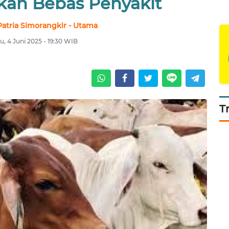
ikan Bebas Penyakit
atria Simorangkir - Utama
u, 4 Juni 2025 - 19:30 WIB
T