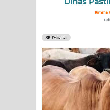
Dinas Past
INDEKS
Rimma P
BERITA
Rab
KONTAK
KAMI
Komentar
INFO
IKLAN
TENTANG
KAMI
PEDOMAN
MEDIA
SIBER
REDAKSI