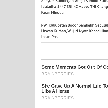
Senyum Sumringah Warga Sambut Kurb
WN
Iduladha 1447 BRI KC Mabes TNI Cilang
KALTARA
Pasar Minggu
WN
PWI Kabupaten Bogor Sembelih Sepulu
KALSEL
Hewan Kurban, Wujud Nyata Kepedulian
Insan Pers
WN
KALTIM
WN
SULSEL
WN
GORONTALO
WN
SULUT