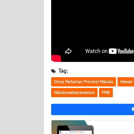
WN
BABEL
WN
SUMBAR
WN
SUMSEL
Tag:
WN
BENGKULU
Dinas Pertanian Provinsi Maluku
Hewan 
Malukuwahananewsco
PMK
WN
LAMPUNG
WN
JATENG