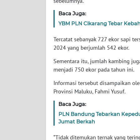
sebelumnya.
WN
BANTEN
Baca Juga:
YBM PLN Cikarang Tebar Kebah
WN
NTT
Tercatat sebanyak 727 ekor sapi te
2024 yang berjumlah 542 ekor.
WN
KEPRI
Sementara itu, jumlah kambing jug
menjadi 750 ekor pada tahun ini.
WN
PAPUA
Informasi tersebut disampaikan ol
Provinsi Maluku, Fahmi Yusuf.
WN
PAPUA
Baca Juga:
BARAT
PLN Bandung Tebarkan Kepedu
Jumat Berkah
WN
RIAU
“Tidak ditemukan ternak yang terin