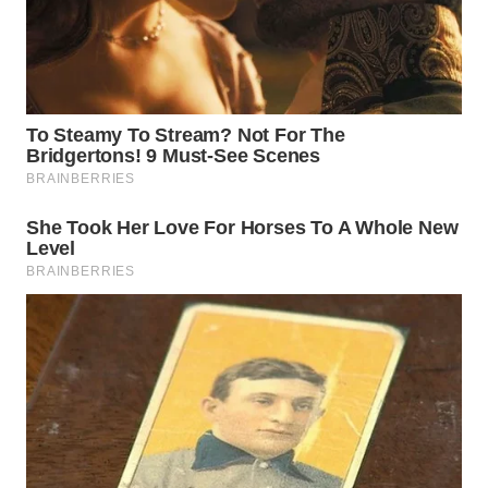
LANGKAT
WN
TAPANULI
SELATAN
WN
TANJUNG
LESUNG
WN
KARO
WN
SIMALUNGUN
WN
LABUHANBATU