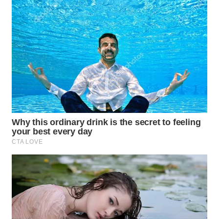
WN
INDRAMAYU
WN
KUNINGAN
WN
MAJALENGKA
WN
SUBANG
WN
SUKABUMI
WN
PURWAKARTA