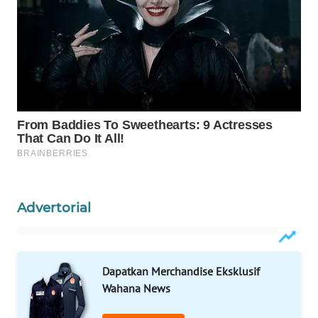
WAHANA
SPORT
WAHANA
UMKM
WAHANA
SELEB
WAHANA
Advertorial
PERSONA
WAHANA
OTOMOTIF
Dapatkan Merchandise Eksklusif
Wahana News
WAHANA
HEALTH