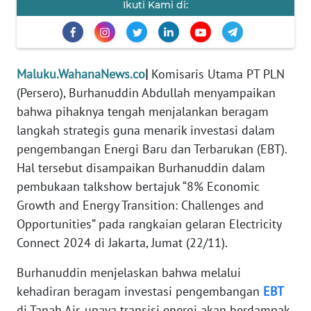
Ikuti Kami di:
REDAKSI
KARIR
Maluku.WahanaNews.co
|
Komisaris Utama PT PLN
DISCLAIMER
(Persero), Burhanuddin Abdullah menyampaikan
bahwa pihaknya tengah menjalankan beragam
Wahana
langkah strategis guna menarik investasi dalam
News
pengembangan Energi Baru dan Terbarukan (EBT).
Regional
Hal tersebut disampaikan Burhanuddin dalam
pembukaan talkshow bertajuk “8% Economic
WN
SUMUT
Growth and Energy Transition: Challenges and
Opportunities” pada rangkaian gelaran Electricity
WN
Connect 2024 di Jakarta, Jumat (22/11).
JAKARTA
Burhanuddin menjelaskan bahwa melalui
WN
kehadiran beragam investasi pengembangan
EBT
JABAR
di Tanah Air, upaya transisi energi akan berdampak