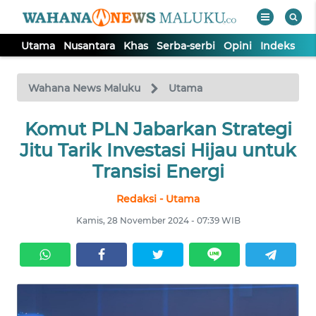
Utama
Nusantara
Khas
Serba-serbi
Opini
Indeks
WAHANA
Tutup
TV
Wahana News Maluku
Utama
UTAMA
Komut PLN Jabarkan Strategi
Jitu Tarik Investasi Hijau untuk
NUSANTARA
Transisi Energi
Redaksi - Utama
KHAS
Kamis, 28 November 2024 - 07:39 WIB
SERBA-
SERBI
OPINI