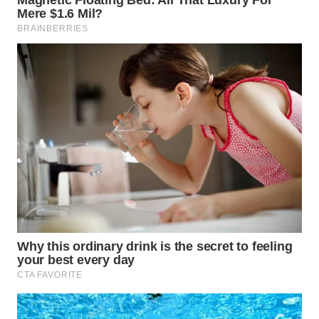
WN
SUMEDANG
WN
CIANJUR
WN
KEPULAUAN
SERIBU
WN
TANGERANG
WN
BINJAI
WN
CIREBON