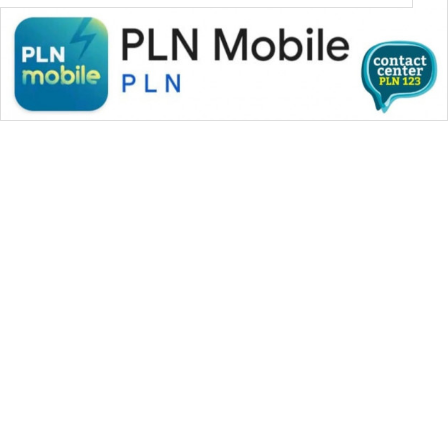
WAHANA MEDIA GROUP
|
|
|
WAHANA NEWS co
WAHANA TANI
WAHANA ADVOKAT
|
|
WAHANA INFRASTRUKTUR
WAHANA KONSUMEN
|
|
|
WAHANA LISTRIK
WAHANA TRAVEL
WAHANA TV