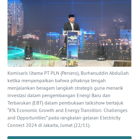
Informasi
INDEKS
BERITA
KONTAK
KAMI
INFO
Komisaris Utama PT PLN (Persero), Burhanuddin Abdullah
IKLAN
ketika menyampaikan bahwa pihaknya tengah
menjalankan beragam langkah strategis guna menarik
TENTANG
investasi dalam pengembangan Energi Baru dan
KAMI
Terbarukan (EBT) dalam pembukaan talkshow bertajuk
“8% Economic Growth and Energy Transition: Challenges
PEDOMAN
and Opportunities” pada rangkaian gelaran Electricity
MEDIA
Connect 2024 di Jakarta, Jumat (22/11).
SIBER