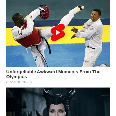
KONSUMEN
WAHANA
LISTRIK
WAHANA
TRAVEL
WAHANA
TV
WAHANANEWS
ID
WAHANANEWS
CO ID
WAHANANEWS
NET