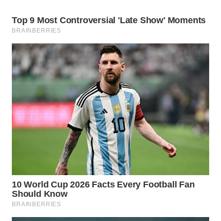
Wahana
Media
Group
WAHANA
NEWS
WAHANA
TANI
WAHANA
ADVOKAT
WAHANA
INFRASTRUKTUR
WAHANA