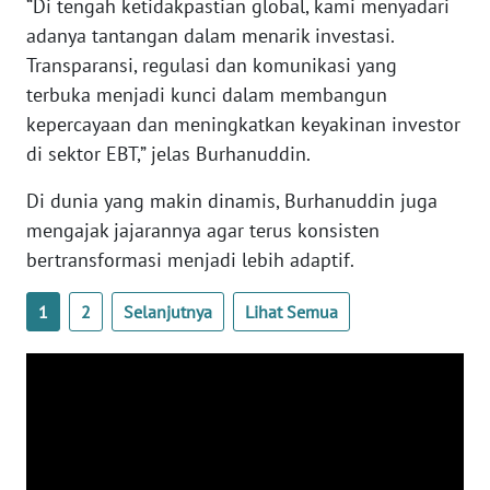
SULBAR
“Di tengah ketidakpastian global, kami menyadari
adanya tantangan dalam menarik investasi.
WN
Transparansi, regulasi dan komunikasi yang
BABEL
terbuka menjadi kunci dalam membangun
kepercayaan dan meningkatkan keyakinan investor
WN
di sektor EBT,” jelas Burhanuddin.
SUMBAR
Di dunia yang makin dinamis, Burhanuddin juga
WN
mengajak jajarannya agar terus konsisten
SUMSEL
bertransformasi menjadi lebih adaptif.
WN
1
2
Selanjutnya
Lihat Semua
BENGKULU
WN
LAMPUNG
WN
JATENG