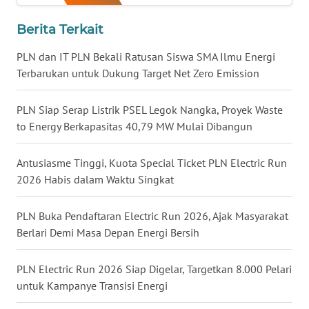
Berita Terkait
WN
KALTARA
PLN dan IT PLN Bekali Ratusan Siswa SMA Ilmu Energi
Terbarukan untuk Dukung Target Net Zero Emission
WN
KALSEL
PLN Siap Serap Listrik PSEL Legok Nangka, Proyek Waste
to Energy Berkapasitas 40,79 MW Mulai Dibangun
WN
KALTIM
Antusiasme Tinggi, Kuota Special Ticket PLN Electric Run
2026 Habis dalam Waktu Singkat
WN
SULSEL
PLN Buka Pendaftaran Electric Run 2026, Ajak Masyarakat
Berlari Demi Masa Depan Energi Bersih
WN
GORONTALO
PLN Electric Run 2026 Siap Digelar, Targetkan 8.000 Pelari
untuk Kampanye Transisi Energi
WN
SULUT