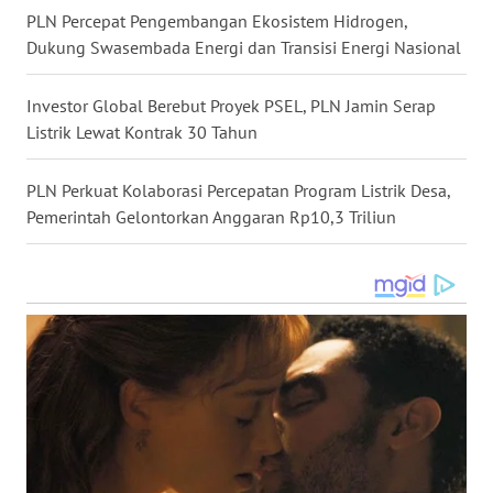
PLN Percepat Pengembangan Ekosistem Hidrogen,
WN
Dukung Swasembada Energi dan Transisi Energi Nasional
MALUKU
Investor Global Berebut Proyek PSEL, PLN Jamin Serap
WN
Listrik Lewat Kontrak 30 Tahun
MALUT
PLN Perkuat Kolaborasi Percepatan Program Listrik Desa,
WN
Pemerintah Gelontorkan Anggaran Rp10,3 Triliun
DAIRI
WN
DANAU
TOBA
WN
NIAS
WN