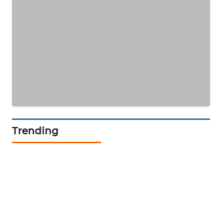
SIBARAGAS
NEWS
METRO
SIANTAR
NEWS
METRO
MEDAN
Trending
NEWS
METRO
JAKARTA
NEWS
KRT
NEWS