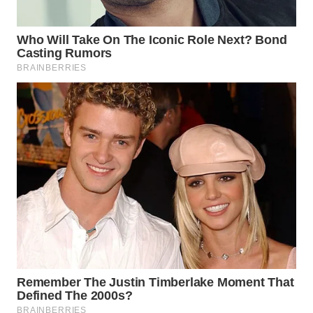
SURABAYA
WN
NATUNA
WN
BINTAN
WN
MANDALIKA
WN
LIKUPANG
WN
LABUANBAJO
WN
BORNEO