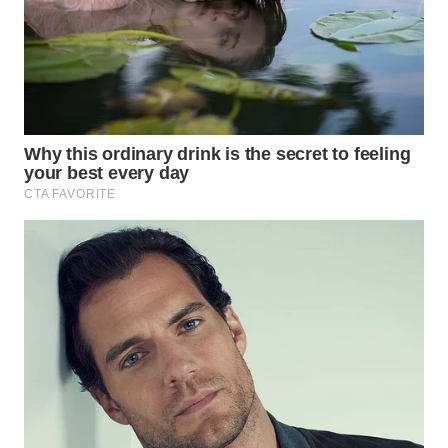
WN
PRIANGAN
TIMUR
WN
SEMARANG
WN
SOLO
WN
BOROBUDUR
WN
MADURA
WN