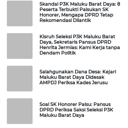
ID
Skandal P3K Maluku Barat Daya: 8
Peserta Terbukti Palsukan SK
Honorer, Mengapa DPRD Tetap
MAWAKA
Rekomendasi Dilantik
ID
Kisruh Seleksi P3K Maluku Barat
MARTABAT
Daya, Sekretaris Pansus DPRD
NET
Henrita Jermias: Kami Kerja tanpa
Dendam Politik
PLN
WATCH
Salahgunakan Dana Desa: Kejari
Maluku Barat Daya Didesak
MKLI
AMPDJ Periksa Kades Jerusu
LPKKI
Soal SK Honorer Palsu: Pansus
DPRD Periksa Saksi Seleksi P3K
LKKI
Maluku Barat Daya
KOPEKLIN