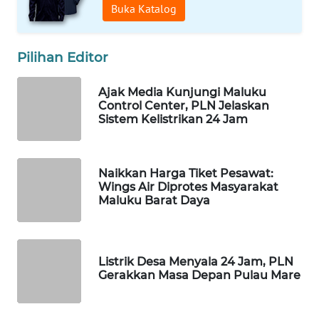
Buka Katalog
WAHANA
DESA
Pilihan Editor
WISATA
Ajak Media Kunjungi Maluku
LAPAK
Control Center, PLN Jelaskan
WAHANA
Sistem Kelistrikan 24 Jam
Wahana
Network
Naikkan Harga Tiket Pesawat:
Wings Air Diprotes Masyarakat
Maluku Barat Daya
KONSUMEN
LISTRIK
MASYARAKAT
Listrik Desa Menyala 24 Jam, PLN
KELISTRIKAN
Gerakkan Masa Depan Pulau Mare
WALINKI