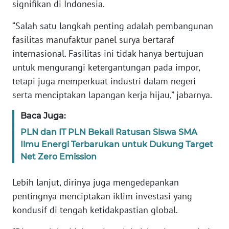
RIAU
signifikan di Indonesia.
“Salah satu langkah penting adalah pembangunan
WN
fasilitas manufaktur panel surya bertaraf
SERAMBI
internasional. Fasilitas ini tidak hanya bertujuan
untuk mengurangi ketergantungan pada impor,
WN
JAMBI
tetapi juga memperkuat industri dalam negeri
serta menciptakan lapangan kerja hijau,” jabarnya.
WN
Baca Juga:
SULTRA
PLN dan IT PLN Bekali Ratusan Siswa SMA
WN
Ilmu Energi Terbarukan untuk Dukung Target
NTB
Net Zero Emission
WN
Lebih lanjut, dirinya juga mengedepankan
SULTENG
pentingnya menciptakan iklim investasi yang
kondusif di tengah ketidakpastian global.
WN