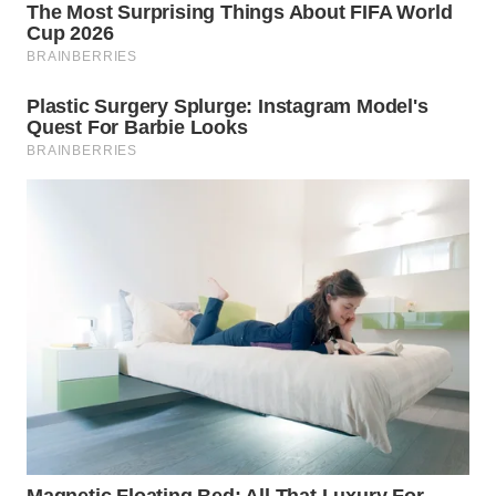
BEKASI
WN
BOGOR
WN
DEPOK
WN
TAPANULI
UTARA
WN
SAMOSIR
WN
PADANG
LAWAS