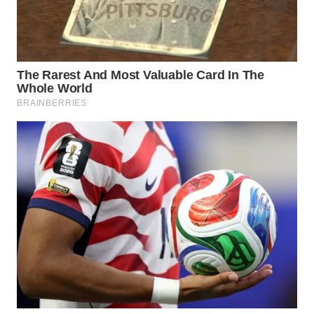
WN
TAPANULI
TENGAH
WN DELI
SERDANG
WN
TEBING
TINGGI
WN
PAKPAK
WN
KARAWANG
WN