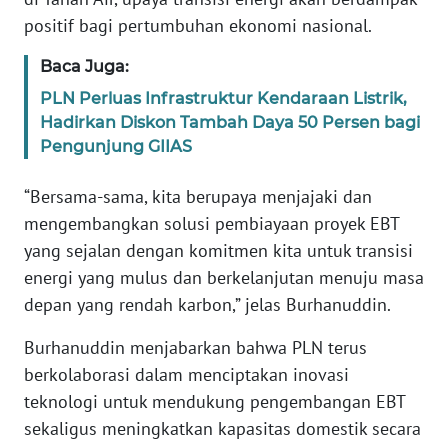
positif bagi pertumbuhan ekonomi nasional.
WN
BANTEN
Baca Juga:
PLN Perluas Infrastruktur Kendaraan Listrik,
WN
Hadirkan Diskon Tambah Daya 50 Persen bagi
NTT
Pengunjung GIIAS
WN
“Bersama-sama, kita berupaya menjajaki dan
KEPRI
mengembangkan solusi pembiayaan proyek EBT
yang sejalan dengan komitmen kita untuk transisi
WN
energi yang mulus dan berkelanjutan menuju masa
PAPUA
depan yang rendah karbon,” jelas Burhanuddin.
WN
Burhanuddin menjabarkan bahwa PLN terus
PAPUA
berkolaborasi dalam menciptakan inovasi
BARAT
teknologi untuk mendukung pengembangan EBT
sekaligus meningkatkan kapasitas domestik secara
WN