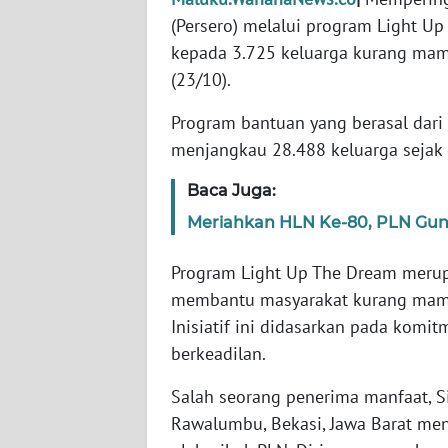
WN
(Persero) melalui program Light Up
BANTEN
kepada 3.725 keluarga kurang mamp
(23/10).
WN
NTT
Program bantuan yang berasal dari
menjangkau 28.488 keluarga sejak 
WN
KEPRI
Baca Juga:
Meriahkan HLN Ke-80, PLN Gun
WN
PAPUA
Program Light Up The Dream merupa
membantu masyarakat kurang mampu 
WN
Inisiatif ini didasarkan pada komi
PAPUA
BARAT
berkeadilan.
Salah seorang penerima manfaat, S
WN
RIAU
Rawalumbu, Bekasi, Jawa Barat me