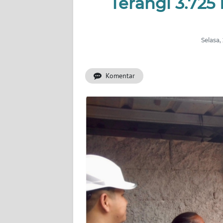
Terangi 3.725
INDEKS
BERITA
Selasa,
KONTAK
KAMI
Komentar
INFO
IKLAN
TENTANG
KAMI
PEDOMAN
MEDIA
SIBER
REDAKSI