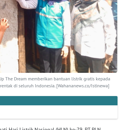
 Up The Dream memberikan bantuan listrik gratis kepada
entak di seluruh Indonesia. [Wahananews.co/Istinewa]
ti Hari Listrik Nasional (HLN) ke-79, PT PLN