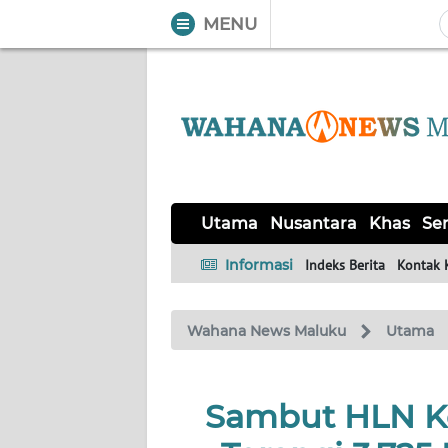
MENU
WAHANA
Tutup
TV
UTAMA
NUSANTARA
Utama
Nusantara
Khas
Ser
KHAS
Informasi
Indeks Berita
Kontak 
SERBA-
Wahana News Maluku
Utama
SERBI
OPINI
Sambut HLN Ke
Informasi