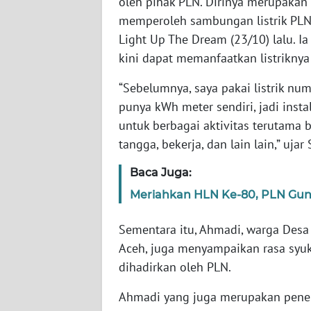
oleh pihak PLN. Dirinya merupakan 
WN
memperoleh sambungan listrik PLN 
SERAMBI
Light Up The Dream (23/10) lalu. I
kini dapat memanfaatkan listriknya 
WN
JAMBI
“Sebelumnya, saya pakai listrik nu
punya kWh meter sendiri, jadi insta
WN
untuk berbagai aktivitas terutama
SULTRA
tangga, bekerja, dan lain lain,” ujar S
WN
Baca Juga:
NTB
Meriahkan HLN Ke-80, PLN Gun
WN
Sementara itu, Ahmadi, warga Desa
SULTENG
Aceh, juga menyampaikan rasa syuku
dihadirkan oleh PLN.
WN
SULBAR
Ahmadi yang juga merupakan pene