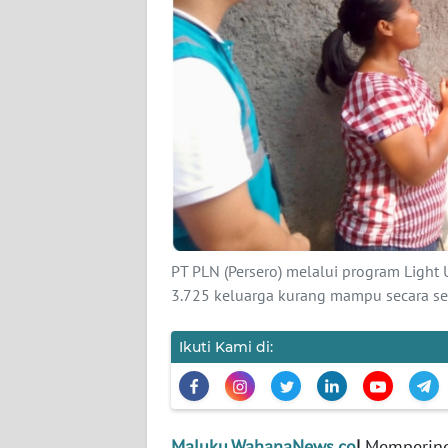
KARIR
DISCLAIMER
Wahana
News
Regional
WN
SUMUT
PT PLN (Persero) melalui program Light
3.725 keluarga kurang mampu secara ser
WN
JAKARTA
Ikuti Kami di:
WN
JABAR
Maluku.WahanaNews.co
|
Memperinga