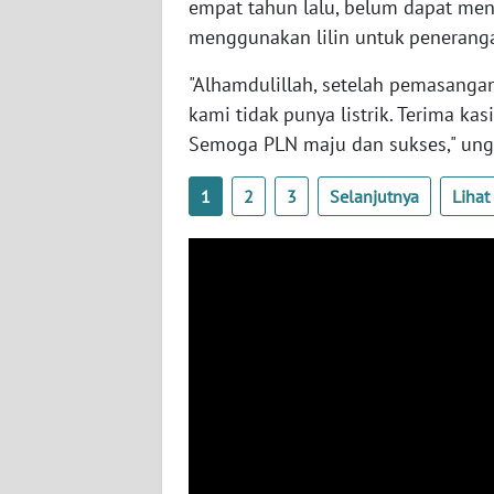
empat tahun lalu, belum dapat meni
WN
menggunakan lilin untuk peneranga
BABEL
"Alhamdulillah, setelah pemasangan 
WN
kami tidak punya listrik. Terima k
SUMBAR
Semoga PLN maju dan sukses," un
WN
1
2
3
Selanjutnya
Liha
SUMSEL
WN
BENGKULU
WN
LAMPUNG
WN
JATENG