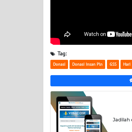
WN
NUSANTARA
WN
JOGJA
WN
Tag:
JATIM
Donasi
Donasi Insan Pln
GSS
Hari 
WN
BALI
WN
KALBAR
WN
Jadilah
KALTENG