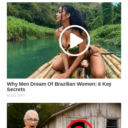
WN
INDRAMAYU
WN
KUNINGAN
WN
MAJALENGKA
WN
SUBANG
WN
SUKABUMI
WN
PURWAKARTA