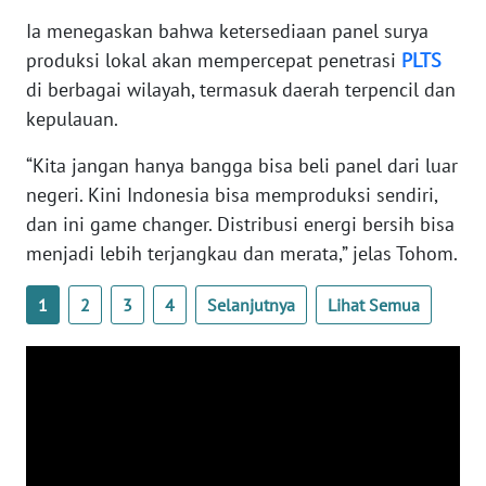
SULBAR
Ia menegaskan bahwa ketersediaan panel surya
produksi lokal akan mempercepat penetrasi
WN
PLTS
BABEL
di berbagai wilayah, termasuk daerah terpencil dan
kepulauan.
WN
SUMBAR
“Kita jangan hanya bangga bisa beli panel dari luar
negeri. Kini Indonesia bisa memproduksi sendiri,
WN
dan ini game changer. Distribusi energi bersih bisa
SUMSEL
menjadi lebih terjangkau dan merata,” jelas Tohom.
WN
1
2
3
4
Selanjutnya
Lihat Semua
BENGKULU
WN
LAMPUNG
WN
JATENG