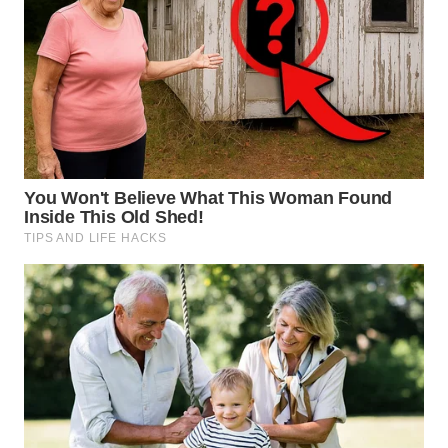
WN
PRIANGAN
TIMUR
WN
SEMARANG
WN
SOLO
WN
BOROBUDUR
WN
MADURA
WN