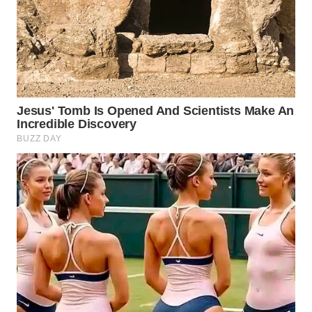
WAHANA
SPORT
WAHANA
UMKM
WAHANA
SELEB
WAHANA
PERSONA
WAHANA
OTOMOTIF
WAHANA
HEALTH