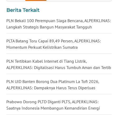
Berita Terkait
WN
KALTARA
PLN Bekali 100 Perempuan Siaga Bencana, ALPERKLINAS:
Langkah Strategis Bangun Masyarakat Tangguh
WN
KALSEL
PLTA Batang Toru Capai 89,49 Persen, ALPERKLINAS:
Momentum Perkuat Kelistrikan Sumatra
WN
KALTIM
PLN Tertibkan Kabel Internet di Tiang Listrik,
ALPERKLINAS: Digitalisasi Harus Tumbuh Aman dan Tertib
WN
SULSEL
PLN UID Banten Borong Dua Platinum La Tofi 2026,
ALPERKLINAS: Dampaknya Harus Terus Diperluas
WN
GORONTALO
Prabowo Dorong PLTD Diganti PLTS, ALPERKLINAS:
Saatnya Indonesia Membangun Kemandirian Energi
WN
SULUT