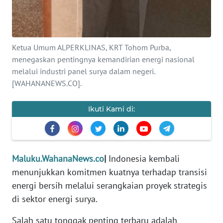
REDAKSI
KARIR
Ketua Umum ALPERKLINAS, KRT Tohom Purba,
menegaskan pentingnya kemandirian energi nasional
DISCLAIMER
melalui industri panel surya dalam negeri.
[WAHANANEWS.CO].
Wahana
News
Regional
Ikuti Kami di:
WN
SUMUT
Maluku.WahanaNews.co
|
Indonesia kembali
WN
menunjukkan komitmen kuatnya terhadap transisi
JAKARTA
energi bersih melalui serangkaian proyek strategis
di sektor energi surya.
WN
JABAR
Salah satu tonggak penting terbaru adalah