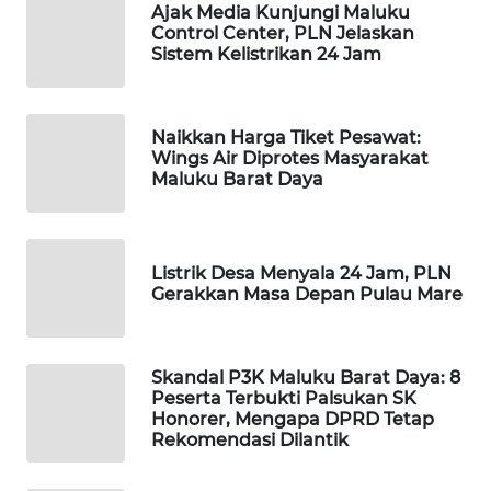
ID
Ajak Media Kunjungi Maluku
Control Center, PLN Jelaskan
Sistem Kelistrikan 24 Jam
MAWAKA
ID
Naikkan Harga Tiket Pesawat:
MARTABAT
Wings Air Diprotes Masyarakat
NET
Maluku Barat Daya
PLN
WATCH
Listrik Desa Menyala 24 Jam, PLN
Gerakkan Masa Depan Pulau Mare
MKLI
LPKKI
Skandal P3K Maluku Barat Daya: 8
Peserta Terbukti Palsukan SK
Honorer, Mengapa DPRD Tetap
LKKI
Rekomendasi Dilantik
KOPEKLIN