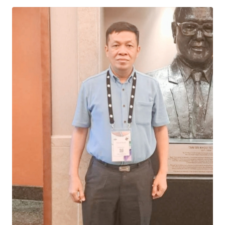
Informasi
INDEKS
BERITA
KONTAK
KAMI
INFO
IKLAN
TENTANG
KAMI
PEDOMAN
MEDIA
SIBER