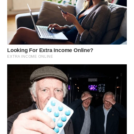
LANGKAT
WN
TAPANULI
SELATAN
WN
TANJUNG
LESUNG
WN
KARO
WN
SIMALUNGUN
WN
LABUHANBATU