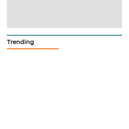
KARING
NEWS
JURNAL
MARITIM
Trending
HUMBANG
NEWS
GARONGGANG
NEWS
FISUELRI
ID
ENERGI
NEWS