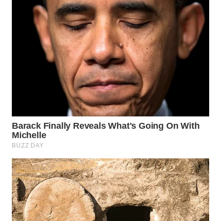
KONSUMEN
WAHANA
LISTRIK
WAHANA
TRAVEL
WAHANA
TV
WAHANANEWS
ID
WAHANANEWS
CO ID
WAHANANEWS
NET