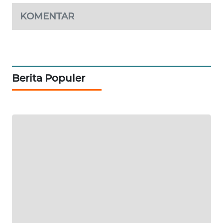
KOMENTAR
SIBARAGAS
NEWS
METRO
SIANTAR
Berita Populer
NEWS
METRO
MEDAN
NEWS
METRO
JAKARTA
NEWS
KRT
NEWS