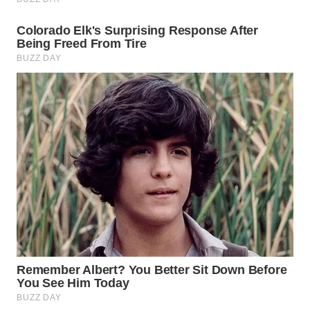
WN
SUMEDANG
WN
CIANJUR
WN
KEPULAUAN
SERIBU
WN
TANGERANG
WN
BINJAI
WN
CIREBON