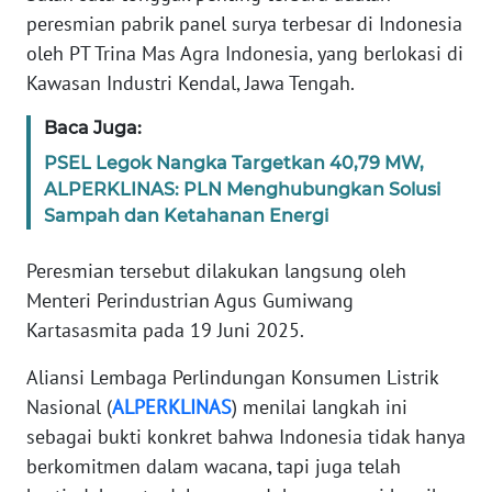
peresmian pabrik panel surya terbesar di Indonesia
WN
oleh PT Trina Mas Agra Indonesia, yang berlokasi di
BANTEN
Kawasan Industri Kendal, Jawa Tengah.
WN
Baca Juga:
NTT
PSEL Legok Nangka Targetkan 40,79 MW,
ALPERKLINAS: PLN Menghubungkan Solusi
WN
Sampah dan Ketahanan Energi
KEPRI
Peresmian tersebut dilakukan langsung oleh
WN
Menteri Perindustrian Agus Gumiwang
PAPUA
Kartasasmita pada 19 Juni 2025.
WN
Aliansi Lembaga Perlindungan Konsumen Listrik
PAPUA
Nasional (
ALPERKLINAS
) menilai langkah ini
BARAT
sebagai bukti konkret bahwa Indonesia tidak hanya
berkomitmen dalam wacana, tapi juga telah
WN