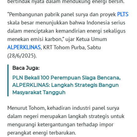
bertindak nyata dalam mendukung energi bersih.
RIAU
“Pembangunan pabrik panel surya dan proyek
PLTS
WN
skala besar menunjukkan bahwa Indonesia serius
SERAMBI
dalam menciptakan kemandirian energi sekaligus
menekan emisi karbon,” ujar Ketua Umum
WN
ALPERKLINAS
JAMBI
, KRT Tohom Purba, Sabtu
(28/6/2025).
WN
Baca Juga:
SULTRA
PLN Bekali 100 Perempuan Siaga Bencana,
ALPERKLINAS: Langkah Strategis Bangun
WN
NTB
Masyarakat Tangguh
Menurut Tohom, kehadiran industri panel surya
WN
SULTENG
dalam negeri merupakan langkah strategis untuk
mengurangi ketergantungan terhadap impor
WN
perangkat energi terbarukan.