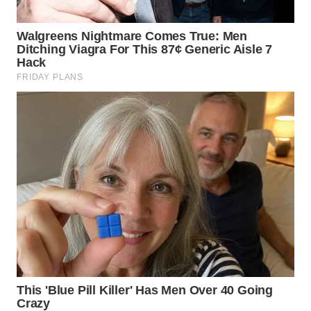
WN
TAPANULI
TENGAH
WN DELI
SERDANG
WN
TEBING
TINGGI
WN
PAKPAK
WN
KARAWANG
WN