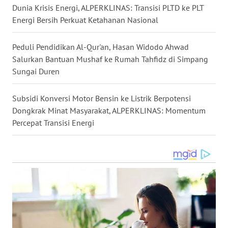
Dunia Krisis Energi, ALPERKLINAS: Transisi PLTD ke PLT
Energi Bersih Perkuat Ketahanan Nasional
WN
MALUKU
Peduli Pendidikan Al-Qur'an, Hasan Widodo Ahwad
WN
Salurkan Bantuan Mushaf ke Rumah Tahfidz di Simpang
MALUT
Sungai Duren
WN
Subsidi Konversi Motor Bensin ke Listrik Berpotensi
DAIRI
Dongkrak Minat Masyarakat, ALPERKLINAS: Momentum
Percepat Transisi Energi
WN
DANAU
TOBA
WN
NIAS
WN