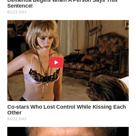
Wahana
Media
Group
WAHANA
NEWS
WAHANA
TANI
WAHANA
ADVOKAT
WAHANA
INFRASTRUKTUR
WAHANA