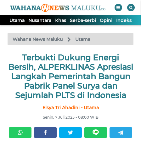
Utama
Nusantara
Khas
Serba-serbi
Opini
Indeks
WAHANA
Tutup
TV
Wahana News Maluku
Utama
UTAMA
Terbukti Dukung Energi
Bersih, ALPERKLINAS Apresiasi
NUSANTARA
Langkah Pemerintah Bangun
Pabrik Panel Surya dan
KHAS
Sejumlah PLTS di Indonesia
Elsya Tri Ahadini - Utama
SERBA-
SERBI
Senin, 7 Juli 2025 - 08:00 WIB
OPINI