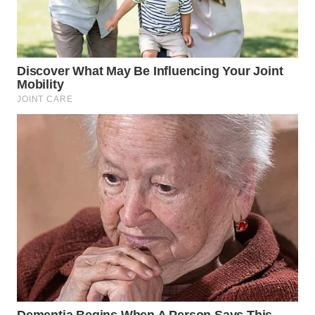
SURABAYA
WN
NATUNA
WN
BINTAN
WN
MANDALIKA
WN
LIKUPANG
WN
LABUANBAJO
WN
BORNEO