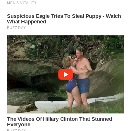
BEKASI
WN
BOGOR
WN
DEPOK
WN
TAPANULI
UTARA
WN
SAMOSIR
WN
PADANG
LAWAS