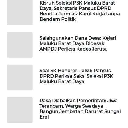
Kisruh Seleksi P3K Maluku Barat
Daya, Sekretaris Pansus DPRD
PORTAL
Henrita Jermias: Kami Kerja tanpa
KONSUMEN
Dendam Politik
FORWAMKI
Salahgunakan Dana Desa: Kejari
Maluku Barat Daya Didesak
ALPERKLINAS
AMPDJ Periksa Kades Jerusu
FORJASIDA
Soal SK Honorer Palsu: Pansus
DPRD Periksa Saksi Seleksi P3K
TAMBANG
Maluku Barat Daya
NEWS
SITUNGIR
Rasa Diabaikan Pemerintah: Jiwa
Terancam, Warga Swadaya
NEWS
Bangun Jembatan Darurat Sungai
Erai
SIDIKALANG
NEWS