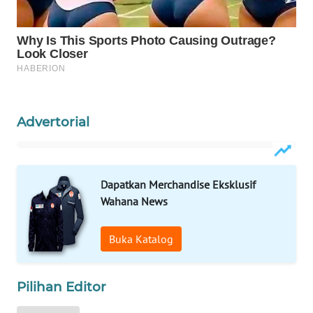
WAHANA
DESA
WISATA
LAPAK
WAHANA
Advertorial
Wahana
Network
Dapatkan Merchandise Eksklusif
KONSUMEN
Wahana News
LISTRIK
Buka Katalog
MASYARAKAT
KELISTRIKAN
Pilihan Editor
WALINKI