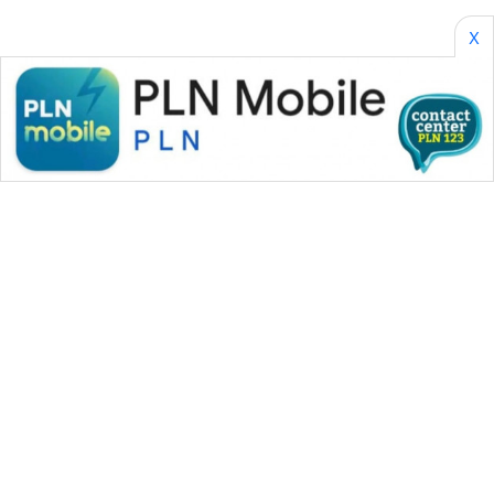
X
WAHANA MEDIA GROUP
|
|
|
WAHANA NEWS co
WAHANA TANI
WAHANA ADVOKAT