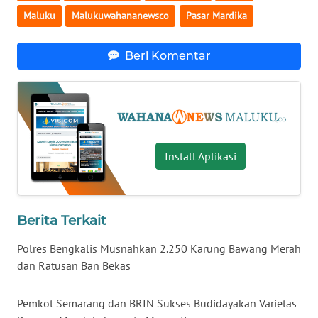
SULBAR
Maluku
Malukuwahananewsco
Pasar Mardika
WN
BABEL
Beri Komentar
WN
SUMBAR
WN
Install Aplikasi
SUMSEL
WN
BENGKULU
Berita Terkait
Polres Bengkalis Musnahkan 2.250 Karung Bawang Merah
WN
LAMPUNG
dan Ratusan Ban Bekas
WN
Pemkot Semarang dan BRIN Sukses Budidayakan Varietas
JATENG