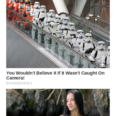
WN
INDRAMAYU
WN
KUNINGAN
WN
MAJALENGKA
WN
SUBANG
WN
SUKABUMI
WN
PURWAKARTA