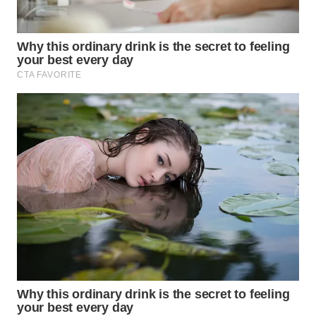
SURABAYA
WN
NATUNA
WN
BINTAN
WN
MANDALIKA
WN
LIKUPANG
WN
LABUANBAJO
WN
BORNEO