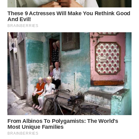
BEKASI
WN
BOGOR
WN
DEPOK
WN
TAPANULI
UTARA
WN
SAMOSIR
WN
PADANG
LAWAS