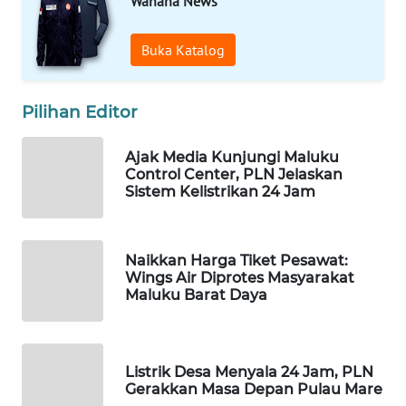
Wahana News
WAHANA
Buka Katalog
SPORT
Pilihan Editor
WAHANA
UMKM
Ajak Media Kunjungi Maluku
Control Center, PLN Jelaskan
WAHANA
Sistem Kelistrikan 24 Jam
SELEB
WAHANA
Naikkan Harga Tiket Pesawat:
PERSONA
Wings Air Diprotes Masyarakat
Maluku Barat Daya
WAHANA
OTOMOTIF
Listrik Desa Menyala 24 Jam, PLN
WAHANA
Gerakkan Masa Depan Pulau Mare
HEALTH