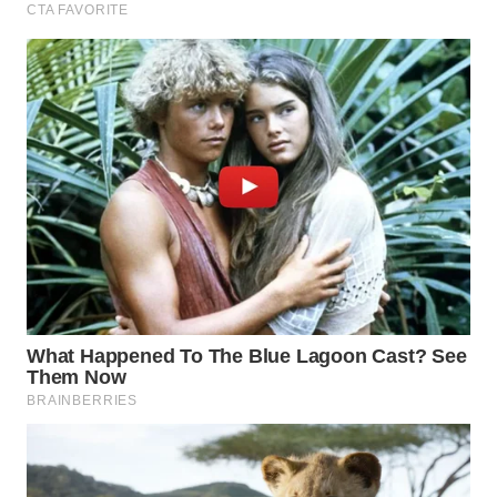
Wahana
Media
Group
WAHANA
NEWS
WAHANA
TANI
WAHANA
ADVOKAT
WAHANA
INFRASTRUKTUR
WAHANA