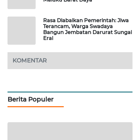
ID
MAWAKA
Rasa Diabaikan Pemerintah: Jiwa
ID
Terancam, Warga Swadaya
Bangun Jembatan Darurat Sungai
Erai
MARTABAT
NET
KOMENTAR
PLN
WATCH
MKLI
Berita Populer
LPKKI
LKKI
KOPEKLIN