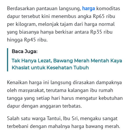
REDAKSI
Berdasarkan pantauan langsung,
harga
komoditas
dapur tersebut kini menembus angka Rp65 ribu
KARIR
per kilogram, melonjak tajam dari harga normal
yang biasanya hanya berkisar antara Rp35 ribu
DISCLAIMER
hingga Rp45 ribu.
Wahana
Baca Juga:
News
Tak Hanya Lezat, Bawang Merah Mentah Kaya
Regional
Khasiat untuk Kesehatan Tubuh
WN
Kenaikan harga ini langsung dirasakan dampaknya
SUMUT
oleh masyarakat, terutama kalangan ibu rumah
tangga yang setiap hari harus mengatur kebutuhan
WN
JAKARTA
dapur dengan anggaran terbatas.
Salah satu warga Tantui, Ibu Sri, mengaku sangat
WN
terbebani dengan mahalnya harga bawang merah.
JABAR