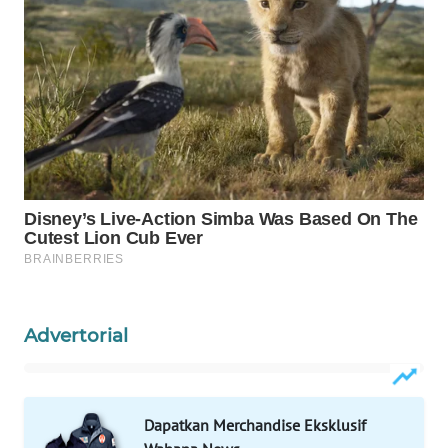
KONSUMEN
WAHANA
LISTRIK
WAHANA
TRAVEL
WAHANA
TV
WAHANANEWS
ID
Advertorial
WAHANANEWS
CO ID
WAHANANEWS
Dapatkan Merchandise Eksklusif
NET