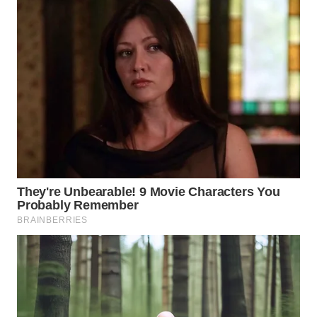
WN
MALUKU
WN
MALUT
WN
DAIRI
WN
DANAU
TOBA
WN
NIAS
WN