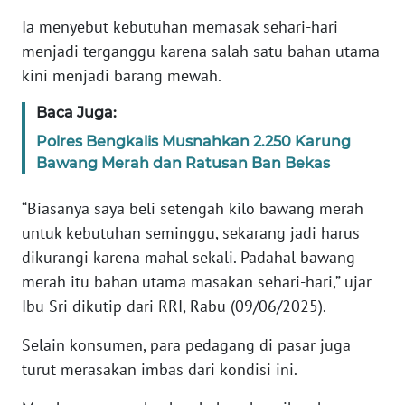
Ia menyebut kebutuhan memasak sehari-hari
WN
menjadi terganggu karena salah satu bahan utama
BANTEN
kini menjadi barang mewah.
WN
Baca Juga:
NTT
Polres Bengkalis Musnahkan 2.250 Karung
Bawang Merah dan Ratusan Ban Bekas
WN
KEPRI
“Biasanya saya beli setengah kilo bawang merah
untuk kebutuhan seminggu, sekarang jadi harus
WN
dikurangi karena mahal sekali. Padahal bawang
PAPUA
merah itu bahan utama masakan sehari-hari,” ujar
Ibu Sri dikutip dari
RRI, Rabu (09/06/2025).
WN
PAPUA
BARAT
Selain konsumen, para pedagang di pasar juga
turut merasakan imbas dari kondisi ini.
WN