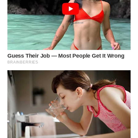
WN
PRIANGAN
TIMUR
WN
SEMARANG
WN
SOLO
WN
BOROBUDUR
WN
MADURA
WN