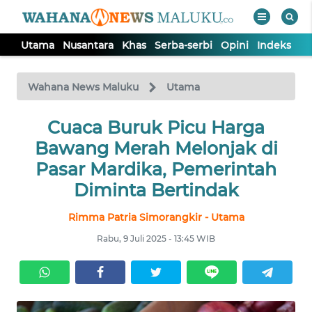
Utama
Nusantara
Khas
Serba-serbi
Opini
Indeks
WAHANA
Tutup
TV
Wahana News Maluku
Utama
UTAMA
Cuaca Buruk Picu Harga
Bawang Merah Melonjak di
NUSANTARA
Pasar Mardika, Pemerintah
Diminta Bertindak
KHAS
Rimma Patria Simorangkir - Utama
Rabu, 9 Juli 2025 - 13:45 WIB
SERBA-
SERBI
OPINI