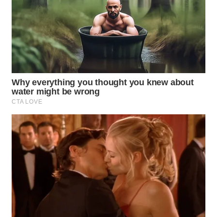
LANGKAT
WN
TAPANULI
SELATAN
WN
TANJUNG
LESUNG
WN
KARO
WN
SIMALUNGUN
WN
LABUHANBATU