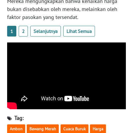
Mereka mengungkapkan bahwa kenaikan harga
RIAU
bukan disebabkan oleh mereka, melainkan oleh
faktor pasokan yang tersendat.
WN
SERAMBI
1
2
Selanjutnya
Lihat Semua
WN
JAMBI
WN
SULTRA
WN
NTB
WN
SULTENG
Tag:
WN
Ambon
Bawang Merah
Cuaca Buruk
Harga