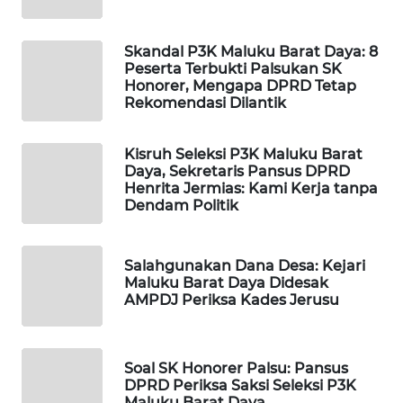
WAHANA
Skandal P3K Maluku Barat Daya: 8
DESA
Peserta Terbukti Palsukan SK
WISATA
Honorer, Mengapa DPRD Tetap
Rekomendasi Dilantik
LAPAK
WAHANA
Kisruh Seleksi P3K Maluku Barat
Daya, Sekretaris Pansus DPRD
Henrita Jermias: Kami Kerja tanpa
Wahana
Dendam Politik
Network
KONSUMEN
Salahgunakan Dana Desa: Kejari
LISTRIK
Maluku Barat Daya Didesak
AMPDJ Periksa Kades Jerusu
MASYARAKAT
KELISTRIKAN
Soal SK Honorer Palsu: Pansus
DPRD Periksa Saksi Seleksi P3K
WALINKI
Maluku Barat Daya