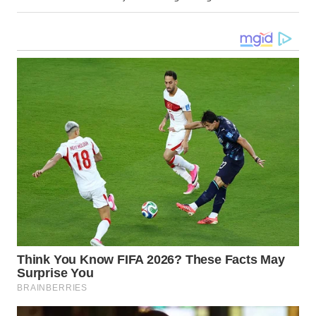
WN
KALTARA
WN
KALSEL
WN
KALTIM
WN
SULSEL
WN
GORONTALO
WN
SULUT