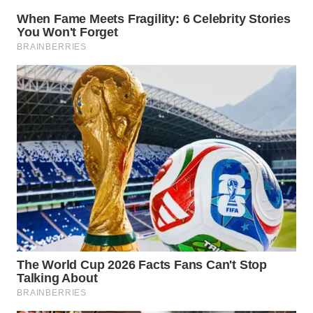
WN
SUMEDANG
WN
CIANJUR
WN
KEPULAUAN
SERIBU
WN
TANGERANG
WN
BINJAI
WN
CIREBON