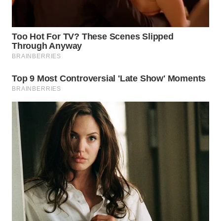
WN
TAPANULI
TENGAH
WN DELI
SERDANG
WN
TEBING
TINGGI
WN
PAKPAK
WN
KARAWANG
WN