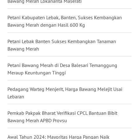
Bawang Merah Lokananta Maserati
WN
Petani Kabupaten Lebak, Banten, Sukses Kembangkan
NUSANTARA
Bawang Merah dengan Hasil 600 Kg
WN
Petani Lebak Banten Sukses Kembangkan Tanaman
JOGJA
Bawang Merah
WN
Petani Bawang Merah di Desa Balesari Temanggung
JATIM
Meraup Keuntungan Tinggi
WN
Pedagang Warteg Menjerit, Harga Bawang Melejit Usai
BALI
Lebaran
WN
Pemkab Pakpak Bharat Verifikasi CPCL Bantuan Bibit
KALBAR
Bawang Merah APBD Provsu
WN
Awal Tahun 2024: Mayoritas Harga Pangan Naik
KALTENG