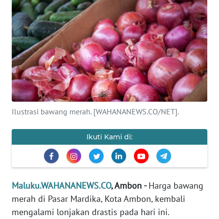
Informasi
INDEKS
BERITA
KONTAK
KAMI
INFO
Ilustrasi bawang merah. [WAHANANEWS.CO/NET].
IKLAN
Ikuti Kami di:
TENTANG
KAMI
PEDOMAN
Maluku.WAHANANEWS.CO
, Ambon -
Harga bawang
MEDIA
merah di Pasar Mardika, Kota Ambon, kembali
SIBER
mengalami lonjakan drastis pada hari ini.