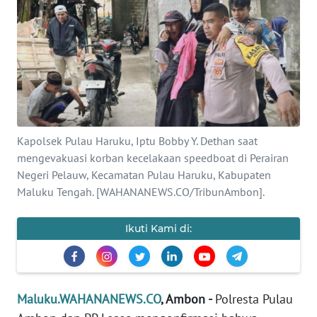
Informasi
INDEKS
BERITA
KONTAK
KAMI
Kapolsek Pulau Haruku, Iptu Bobby Y. Dethan saat
mengevakuasi korban kecelakaan speedboat di Perairan
INFO
IKLAN
Negeri Pelauw, Kecamatan Pulau Haruku, Kabupaten
Maluku Tengah. [WAHANANEWS.CO/TribunAmbon].
TENTANG
KAMI
Ikuti Kami di:
PEDOMAN
MEDIA
SIBER
Maluku.WAHANANEWS.CO
, Ambon -
Polresta Pulau