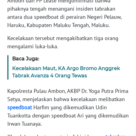
Ambon dan PP Lease mengonfirmasi bahwa
REDAKSI
pihaknya tengah menangani insiden tabrakan
antara dua speedboat di perairan Negeri Pelauw,
KARIR
Haruku, Kabupaten Maluku Tengah, Maluku.
Kecelakaan tersebut mengakibatkan tiga orang
DISCLAIMER
mengalami luka-luka.
Wahana
Baca Juga:
News
Regional
Kecelakaan Maut, KA Argo Bromo Anggrek
Tabrak Avanza 4 Orang Tewas
WN
SUMUT
Kapolresta Pulau Ambon, AKBP Dr. Yoga Putra Prima
Setya, menjelaskan bahwa kecelakaan melibatkan
WN
speedboat
Harfim yang dikemudikan Udin
JAKARTA
Tuankotta dengan speedboat Ari yang dikemudikan
Irwan Tuanaya.
WN
JABAR