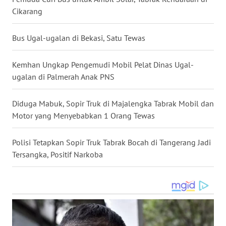
Cikarang
WN
KALTARA
Bus Ugal-ugalan di Bekasi, Satu Tewas
WN
Kemhan Ungkap Pengemudi Mobil Pelat Dinas Ugal-
KALSEL
ugalan di Palmerah Anak PNS
WN
Diduga Mabuk, Sopir Truk di Majalengka Tabrak Mobil dan
KALTIM
Motor yang Menyebabkan 1 Orang Tewas
WN
Polisi Tetapkan Sopir Truk Tabrak Bocah di Tangerang Jadi
SULSEL
Tersangka, Positif Narkoba
WN
GORONTALO
WN
SULUT