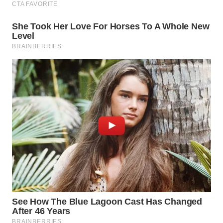
Wahana
Media
Group
WAHANA
NEWS
WAHANA
TANI
WAHANA
ADVOKAT
WAHANA
INFRASTRUKTUR
WAHANA