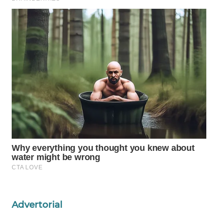
KONSUMEN
WAHANA
LISTRIK
WAHANA
TRAVEL
WAHANA
TV
WAHANANEWS
ID
WAHANANEWS
CO ID
Advertorial
WAHANANEWS
NET