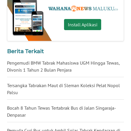
WN
NUSANTARA
Install Aplikasi
WN
JOGJA
Berita Terkait
WN
Pengemudi BMW Tabrak Mahasiswa UGM Hingga Tewas,
JATIM
Divonis 1 Tahun 2 Bulan Penjara
WN
Tersangka Tabrakan Maut di Sleman Koleksi Pelat Nopol
BALI
Palsu
WN
KALBAR
Bocah 8 Tahun Tewas Tertabrak Bus di Jalan Singaraja-
Denpasar
WN
KALTENG
Pemuda Curi Bus untuk Ambil Solar, Tabrak Kendaraan di