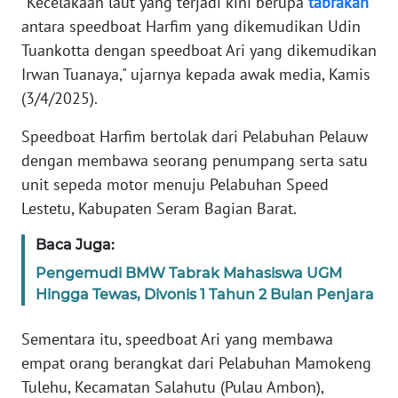
"Kecelakaan laut yang terjadi kini berupa
tabrakan
antara speedboat Harfim yang dikemudikan Udin
WN
Tuankotta dengan speedboat Ari yang dikemudikan
BANTEN
Irwan Tuanaya," ujarnya kepada awak media, Kamis
(3/4/2025).
WN
NTT
Speedboat Harfim bertolak dari Pelabuhan Pelauw
dengan membawa seorang penumpang serta satu
WN
unit sepeda motor menuju Pelabuhan Speed
KEPRI
Lestetu, Kabupaten Seram Bagian Barat.
WN
Baca Juga:
PAPUA
Pengemudi BMW Tabrak Mahasiswa UGM
Hingga Tewas, Divonis 1 Tahun 2 Bulan Penjara
WN
PAPUA
BARAT
Sementara itu, speedboat Ari yang membawa
empat orang berangkat dari Pelabuhan Mamokeng
WN
Tulehu, Kecamatan Salahutu (Pulau Ambon),