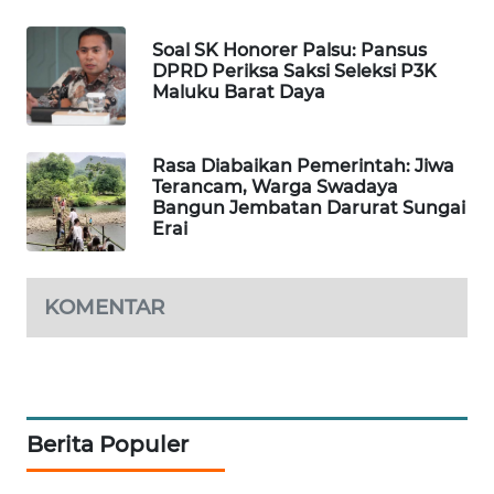
ID
Soal SK Honorer Palsu: Pansus
MAWAKA
DPRD Periksa Saksi Seleksi P3K
ID
Maluku Barat Daya
MARTABAT
Rasa Diabaikan Pemerintah: Jiwa
NET
Terancam, Warga Swadaya
Bangun Jembatan Darurat Sungai
PLN
Erai
WATCH
KOMENTAR
MKLI
LPKKI
LKKI
Berita Populer
KOPEKLIN