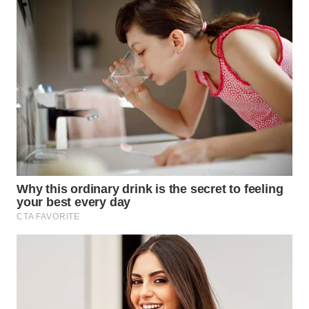
WN
SUMEDANG
WN
CIANJUR
WN
KEPULAUAN
SERIBU
WN
TANGERANG
WN
BINJAI
WN
CIREBON