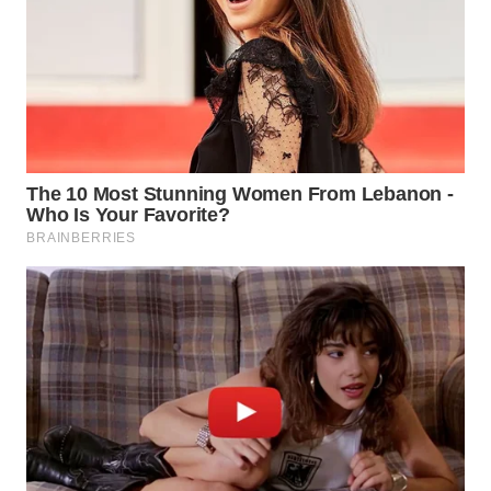
WN
INDRAMAYU
WN
KUNINGAN
WN
MAJALENGKA
WN
SUBANG
WN
SUKABUMI
WN
PURWAKARTA