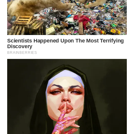
LANGKAT
WN
TAPANULI
SELATAN
WN
TANJUNG
LESUNG
WN
KARO
WN
SIMALUNGUN
WN
LABUHANBATU