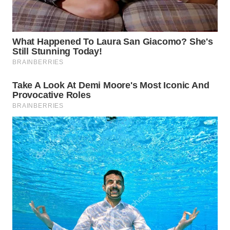
WN
PRIANGAN
TIMUR
WN
SEMARANG
WN
SOLO
WN
BOROBUDUR
WN
MADURA
WN