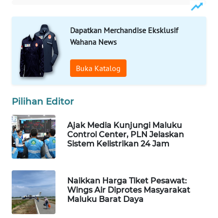
WAHANA
Dapatkan Merchandise Eksklusif
SPORT
Wahana News
WAHANA
Buka Katalog
UMKM
WAHANA
Pilihan Editor
SELEB
Ajak Media Kunjungi Maluku
WAHANA
Control Center, PLN Jelaskan
PERSONA
Sistem Kelistrikan 24 Jam
WAHANA
OTOMOTIF
Naikkan Harga Tiket Pesawat:
Wings Air Diprotes Masyarakat
Maluku Barat Daya
WAHANA
HEALTH