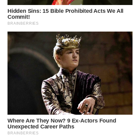
WN
TAPANULI
TENGAH
WN DELI
SERDANG
WN
TEBING
TINGGI
WN
PAKPAK
WN
KARAWANG
WN