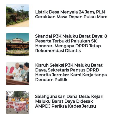
WAHANA
Listrik Desa Menyala 24 Jam, PLN
Gerakkan Masa Depan Pulau Mare
DESA
WISATA
LAPAK
Skandal P3K Maluku Barat Daya: 8
Peserta Terbukti Palsukan SK
WAHANA
Honorer, Mengapa DPRD Tetap
Rekomendasi Dilantik
Wahana
Network
Kisruh Seleksi P3K Maluku Barat
Daya, Sekretaris Pansus DPRD
KONSUMEN
Henrita Jermias: Kami Kerja tanpa
LISTRIK
Dendam Politik
MASYARAKAT
KELISTRIKAN
Salahgunakan Dana Desa: Kejari
Maluku Barat Daya Didesak
AMPDJ Periksa Kades Jerusu
WALINKI