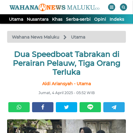
Utama
Nusantara
Khas
Serba-serbi
Opini
Indeks
WAHANA
Tutup
TV
Wahana News Maluku
Utama
UTAMA
Dua Speedboat Tabrakan di
Perairan Pelauw, Tiga Orang
NUSANTARA
Terluka
Aldi Ariansyah - Utama
KHAS
Jumat, 4 April 2025 - 05:52 WIB
SERBA-
SERBI
OPINI