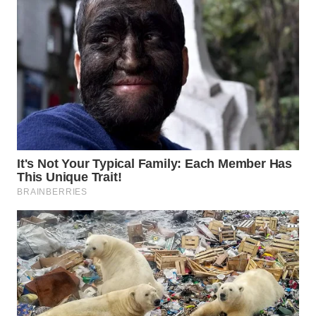
WN
MALUKU
WN
MALUT
WN
DAIRI
WN
DANAU
TOBA
WN
NIAS
WN