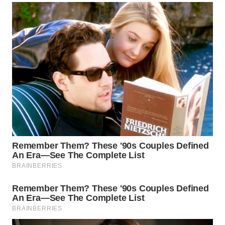
BEKASI
WN
BOGOR
WN
DEPOK
WN
TAPANULI
UTARA
WN
SAMOSIR
WN
PADANG
LAWAS