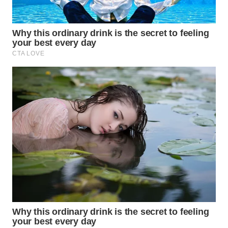
SURABAYA
WN
NATUNA
WN
BINTAN
WN
MANDALIKA
WN
LIKUPANG
WN
LABUANBAJO
WN
BORNEO