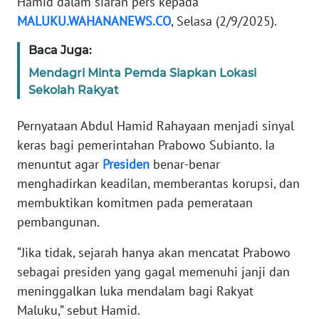
Hamid dalam siaran pers kepada
MALUKU.WAHANANEWS.CO
, Selasa (2/9/2025).
WN
BANTEN
Baca Juga:
Mendagri Minta Pemda Siapkan Lokasi
WN
Sekolah Rakyat
NTT
Pernyataan Abdul Hamid Rahayaan menjadi sinyal
WN
keras bagi pemerintahan Prabowo Subianto. Ia
KEPRI
menuntut agar
Presiden
benar-benar
menghadirkan keadilan, memberantas korupsi, dan
WN
membuktikan komitmen pada pemerataan
PAPUA
pembangunan.
WN
“Jika tidak, sejarah hanya akan mencatat Prabowo
PAPUA
BARAT
sebagai presiden yang gagal memenuhi janji dan
meninggalkan luka mendalam bagi Rakyat
WN
Maluku,” sebut Hamid.