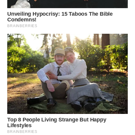
BEKASI
WN
BOGOR
WN
DEPOK
WN
TAPANULI
UTARA
WN
SAMOSIR
WN
PADANG
LAWAS