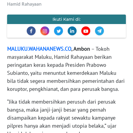
Hamid Rahayaan
REDAKSI
Ikuti Kami di:
KARIR
DISCLAIMER
MALUKU.WAHANANEWS.CO
, Ambon
– Tokoh
Wahana
masyarakat Maluku, Hamid Rahayaan berikan
News
Regional
peringatan keras kepada Presiden Prabowo
Subianto, yaitu menuntut kemerdekaan Maluku
WN
bila tidak segera membersihkan pemerintahan dari
SUMUT
koruptor, pengkhianat, dan para perusak bangsa.
“Jika tidak membersihkan perusuh dari perusak
WN
JAKARTA
bangsa, maka janji-janji besar yang pernah
disampaikan kepada rakyat sewaktu kampanye
WN
pilpres hanya akan menjadi utopia belaka,” ujar
JABAR