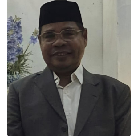
Informasi
INDEKS
BERITA
KONTAK
KAMI
INFO
IKLAN
TENTANG
KAMI
PEDOMAN
MEDIA
SIBER