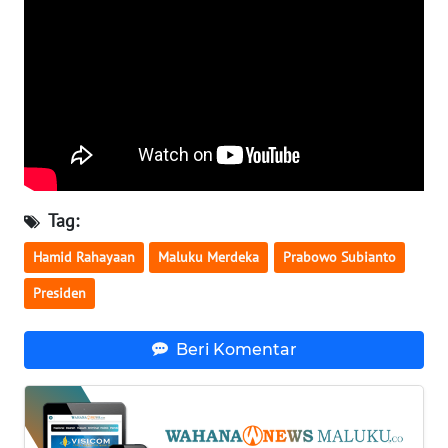
WN
NUSANTARA
WN
JOGJA
WN
Tag:
JATIM
Hamid Rahayaan
Maluku Merdeka
Prabowo Subianto
WN
BALI
Presiden
WN
Beri Komentar
KALBAR
WN
KALTENG