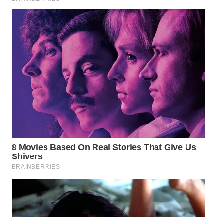
Wahana
Media
Group
WAHANA
NEWS
WAHANA
TANI
WAHANA
ADVOKAT
WAHANA
INFRASTRUKTUR
WAHANA