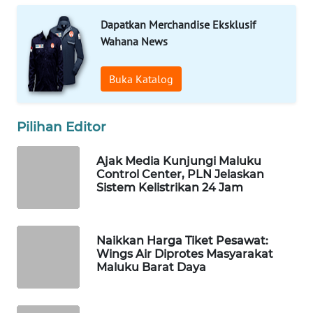
Dapatkan Merchandise Eksklusif
WAHANA
Wahana News
DESA
WISATA
Buka Katalog
LAPAK
WAHANA
Pilihan Editor
Wahana
Ajak Media Kunjungi Maluku
Network
Control Center, PLN Jelaskan
Sistem Kelistrikan 24 Jam
KONSUMEN
LISTRIK
Naikkan Harga Tiket Pesawat:
MASYARAKAT
Wings Air Diprotes Masyarakat
KELISTRIKAN
Maluku Barat Daya
WALINKI