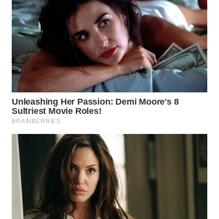
KONSUMEN
WAHANA
LISTRIK
WAHANA
TRAVEL
WAHANA
TV
WAHANANEWS
ID
WAHANANEWS
CO ID
WAHANANEWS
NET