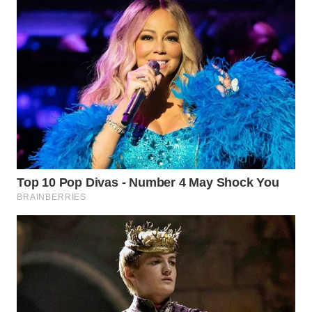
LANGKAT
WN
TAPANULI
SELATAN
WN
TANJUNG
LESUNG
WN
KARO
WN
SIMALUNGUN
WN
LABUHANBATU