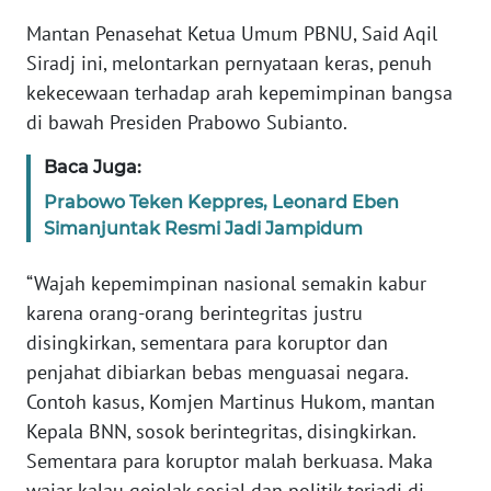
RIAU
Mantan Penasehat Ketua Umum PBNU, Said Aqil
Siradj ini, melontarkan pernyataan keras, penuh
WN
SERAMBI
kekecewaan terhadap arah kepemimpinan bangsa
di bawah Presiden Prabowo Subianto.
WN
Baca Juga:
JAMBI
Prabowo Teken Keppres, Leonard Eben
WN
Simanjuntak Resmi Jadi Jampidum
SULTRA
“Wajah kepemimpinan nasional semakin kabur
WN
karena orang-orang berintegritas justru
NTB
disingkirkan, sementara para koruptor dan
penjahat dibiarkan bebas menguasai negara.
WN
Contoh kasus, Komjen Martinus Hukom, mantan
SULTENG
Kepala BNN, sosok berintegritas, disingkirkan.
Sementara para koruptor malah berkuasa. Maka
WN
wajar kalau gejolak sosial dan politik terjadi di