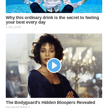
SURABAYA
WN
NATUNA
WN
BINTAN
WN
MANDALIKA
WN
LIKUPANG
WN
LABUANBAJO
WN
BORNEO