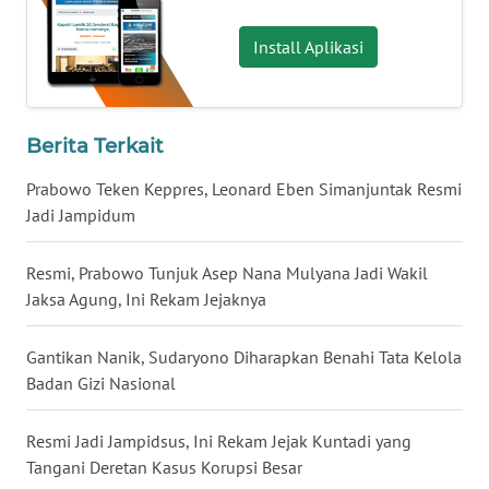
Install Aplikasi
WN
KALTARA
WN
Berita Terkait
KALSEL
Prabowo Teken Keppres, Leonard Eben Simanjuntak Resmi
WN
Jadi Jampidum
KALTIM
Resmi, Prabowo Tunjuk Asep Nana Mulyana Jadi Wakil
WN
Jaksa Agung, Ini Rekam Jejaknya
SULSEL
Gantikan Nanik, Sudaryono Diharapkan Benahi Tata Kelola
WN
Badan Gizi Nasional
GORONTALO
Resmi Jadi Jampidsus, Ini Rekam Jejak Kuntadi yang
WN
Tangani Deretan Kasus Korupsi Besar
SULUT