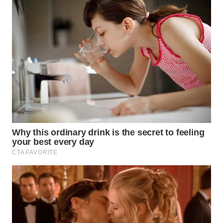
WN
INDRAMAYU
WN
KUNINGAN
WN
MAJALENGKA
WN
SUBANG
WN
SUKABUMI
WN
PURWAKARTA