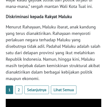
SULBAR
mana-mana,” sergah mantan Wali Kota Tual ini.
WN
Diskriminasi kepada Rakyat Maluku
BABEL
Menurut Rahayaan, Maluku ibarat, anak kandung
WN
yang terus dianaktirikan. Rahayaan menyoroti
SUMBAR
perlakuan negara terhadap Maluku yang
disebutnya tidak adil. Padahal Maluku adalah salah
WN
satu dari delapan provinsi yang ikut melahirkan
SUMSEL
Republik Indonesia. Namun, hingga kini, Maluku
masih terjebak dalam kemiskinan struktural akibat
WN
BENGKULU
dianaktirikan dalam berbagai kebijakan politik
maupun ekonomi.
WN
LAMPUNG
1
2
Selanjutnya
Lihat Semua
WN
JATENG