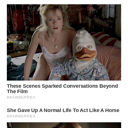
WN
SUMEDANG
WN
CIANJUR
WN
KEPULAUAN
SERIBU
WN
TANGERANG
WN
BINJAI
WN
CIREBON