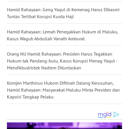
Hamid Rahayaan: Geng Yaqul di Kemenag Harus Dibasmi
WN
Tuntas Terlibat Korupsi Kuota Haji
MALUKU
Hamid Rahayaan: Lemah Penegakkan Hukum di Maluku,
WN
Kasus Wagub Abdullah Vanath Amburat
MALUT
Orang NU Hamid Rahayaan: Presiden Harus Tegakkan
WN
Hukum tak Pandang-bulu, Kasus Korupsi Menag Yaqut -
DAIRI
Mendikbudristek Nadiem Dituntaskan
WN
DANAU
Komjen Marthinus Hukom Difitnah Dalang Kerusuhan,
TOBA
Hamid Rahayaan: Masyarakat Maluku Minta Presiden dan
Kapolri Tangkap Pelaku
WN
NIAS
WN