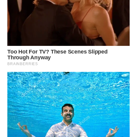
WN
PRIANGAN
TIMUR
WN
SEMARANG
WN
SOLO
WN
BOROBUDUR
WN
MADURA
WN