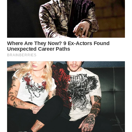
WN
TAPANULI
TENGAH
WN DELI
SERDANG
WN
TEBING
TINGGI
WN
PAKPAK
WN
KARAWANG
WN