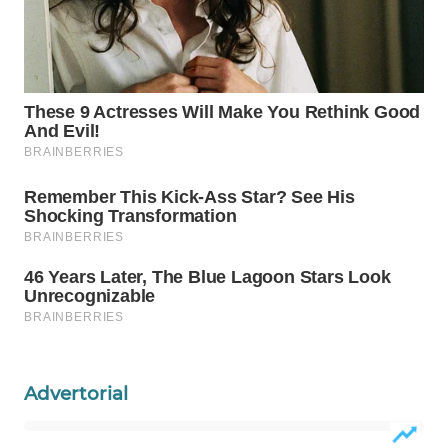
WAHANA
SPORT
WAHANA
UMKM
WAHANA
SELEB
WAHANA
PERSONA
WAHANA
OTOMOTIF
Advertorial
WAHANA
HEALTH