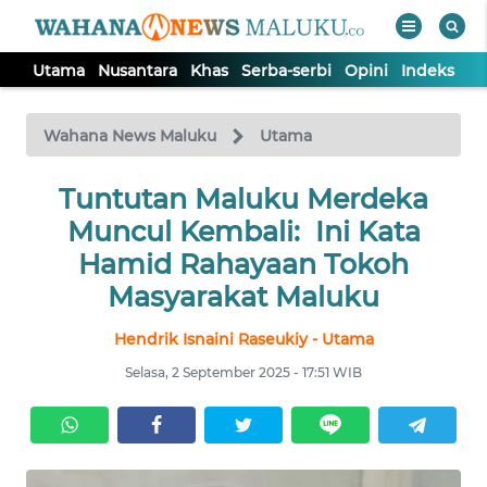
Utama
Nusantara
Khas
Serba-serbi
Opini
Indeks
WAHANA
Tutup
TV
Wahana News Maluku
Utama
UTAMA
Tuntutan Maluku Merdeka
Muncul Kembali: Ini Kata
NUSANTARA
Hamid Rahayaan Tokoh
Masyarakat Maluku
KHAS
Hendrik Isnaini Raseukiy - Utama
Selasa, 2 September 2025 - 17:51 WIB
SERBA-
SERBI
OPINI