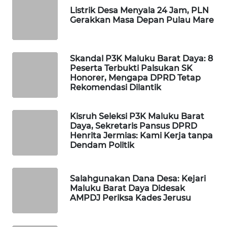
ID
Listrik Desa Menyala 24 Jam, PLN
Gerakkan Masa Depan Pulau Mare
MAWAKA
ID
Skandal P3K Maluku Barat Daya: 8
MARTABAT
Peserta Terbukti Palsukan SK
Honorer, Mengapa DPRD Tetap
NET
Rekomendasi Dilantik
PLN
WATCH
Kisruh Seleksi P3K Maluku Barat
Daya, Sekretaris Pansus DPRD
Henrita Jermias: Kami Kerja tanpa
MKLI
Dendam Politik
LPKKI
Salahgunakan Dana Desa: Kejari
Maluku Barat Daya Didesak
LKKI
AMPDJ Periksa Kades Jerusu
KOPEKLIN