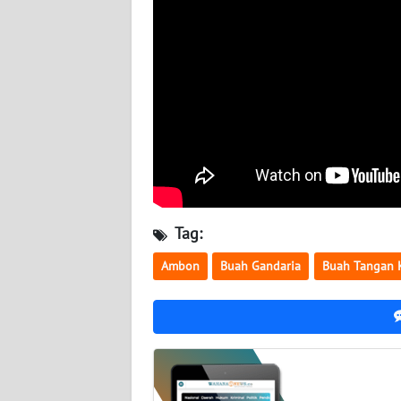
WN
BABEL
WN
SUMBAR
WN
SUMSEL
WN
Tag:
BENGKULU
Ambon
Buah Gandaria
Buah Tangan 
WN
LAMPUNG
WN
JATENG