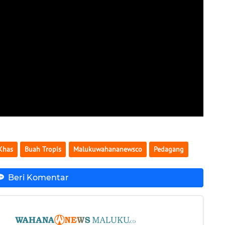
Khas
Buah Tropis
Malukuwahananewsco
Pedagang
Beri Komentar