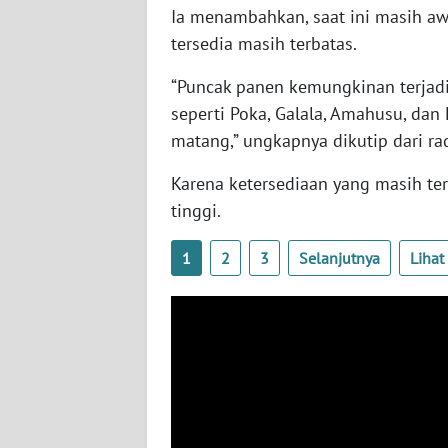
Ia menambahkan, saat ini masih a
WN
tersedia masih terbatas.
SERAMBI
“Puncak panen kemungkinan terjadi 
WN
seperti Poka, Galala, Amahusu, da
JAMBI
matang,” ungkapnya dikutip dari rad
WN
Karena ketersediaan yang masih ter
SULTRA
tinggi.
WN
1
2
3
Selanjutnya
Liha
NTB
WN
SULTENG
WN
SULBAR