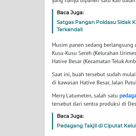
yang hanya dipanen satu kali dalam
WN
BANTEN
Baca Juga:
Satgas Pangan Poldasu Sidak K
WN
Terkendali
NTT
Musim panen sedang berlangsung di
WN
Kusu-Kusu Sereh (Kelurahan Urimes
KEPRI
Hative Besar (Kecamatan Teluk Amb
WN
Saat ini, buah tersebut sudah mulai
PAPUA
di kawasan Hative Besar, Jalan Put
WN
Merry Latumeten, salah satu
pedag
PAPUA
tersebut dari sentra produksi di De
BARAT
Baca Juga:
WN
Pedagang Takjil di Ciputat Ke
RIAU