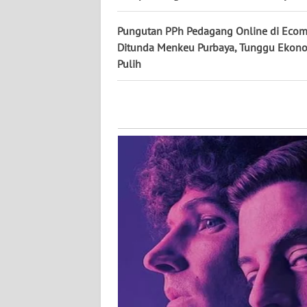
WN
KALTARA
Pungutan PPh Pedagang Online di Eco
Ditunda Menkeu Purbaya, Tunggu Ekon
WN
Pulih
KALSEL
WN
KALTIM
WN
SULSEL
WN
GORONTALO
WN
SULUT