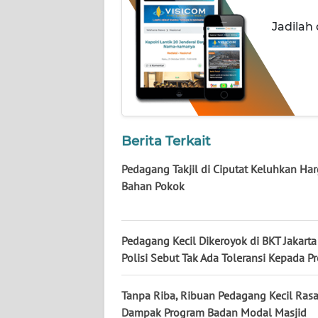
WN
Jadilah
NUSANTARA
WN
JOGJA
WN
JATIM
Berita Terkait
Pedagang Takjil di Ciputat Keluhkan Ha
WN
BALI
Bahan Pokok
WN
KALBAR
Pedagang Kecil Dikeroyok di BKT Jakarta
Polisi Sebut Tak Ada Toleransi Kepada 
WN
KALTENG
Tanpa Riba, Ribuan Pedagang Kecil Ras
Dampak Program Badan Modal Masjid