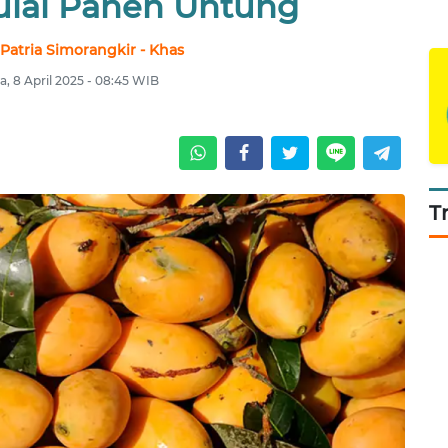
lai Panen Untung
atria Simorangkir - Khas
a, 8 April 2025 - 08:45 WIB
T