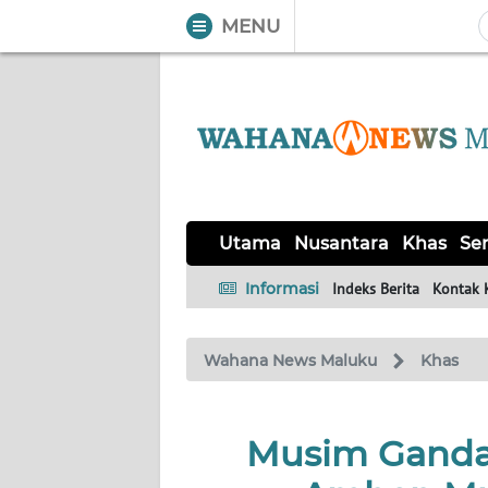
MENU
WAHANA
Tutup
TV
UTAMA
NUSANTARA
Utama
Nusantara
Khas
Ser
KHAS
Informasi
Indeks Berita
Kontak 
SERBA-
Wahana News Maluku
Khas
SERBI
OPINI
Musim Gandar
Informasi