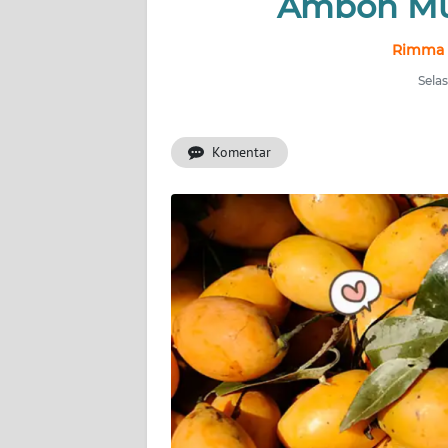
Ambon Mu
INDEKS
Rimma P
BERITA
Selas
KONTAK
KAMI
Komentar
INFO
IKLAN
TENTANG
KAMI
PEDOMAN
MEDIA
SIBER
REDAKSI