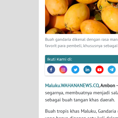
KARIR
DISCLAIMER
Wahana
Buah gandaria dikenal dengan rasa mani
News
favorit para pembeli, khususnya sebag
Regional
Ikuti Kami di:
WN
SUMUT
WN
Maluku.WAHANANEWS.CO
, Ambon 
JAKARTA
segarnya, membuatnya menjadi salah
sebagai buah tangan khas daerah.
WN
JABAR
Buah tropis khas Maluku, Gandari