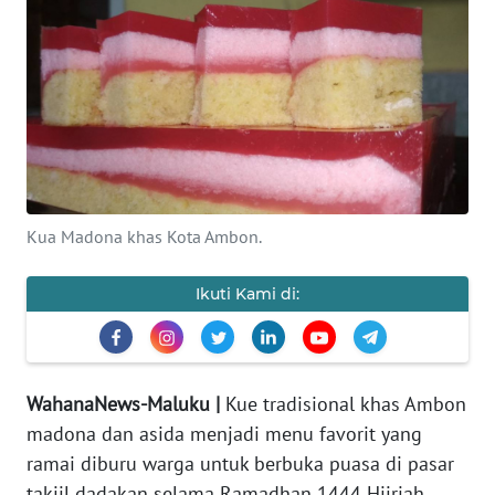
Informasi
INDEKS
BERITA
KONTAK
KAMI
Kua Madona khas Kota Ambon.
INFO
IKLAN
Ikuti Kami di:
TENTANG
KAMI
WahanaNews-Maluku |
Kue tradisional khas Ambon
PEDOMAN
madona dan asida menjadi menu favorit yang
MEDIA
SIBER
ramai diburu warga untuk berbuka puasa di pasar
takjil dadakan selama Ramadhan 1444 Hijriah.