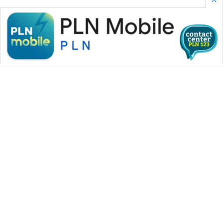
SONYA
ASA
NEWS
WAHANA MEDIA GROUP
|
|
|
WAHANA NEWS co
WAHANA TANI
WAHANA ADVOKAT
|
|
WAHANA INFRASTRUKTUR
WAHANA KONSUMEN
|
|
|
WAHANA LISTRIK
WAHANA TRAVEL
WAHANA TV