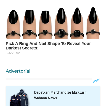
Wahana
Media
Group
WAHANA
NEWS
WAHANA
TANI
WAHANA
Advertorial
ADVOKAT
WAHANA
INFRASTRUKTUR
Dapatkan Merchandise Eksklusif
Wahana News
WAHANA