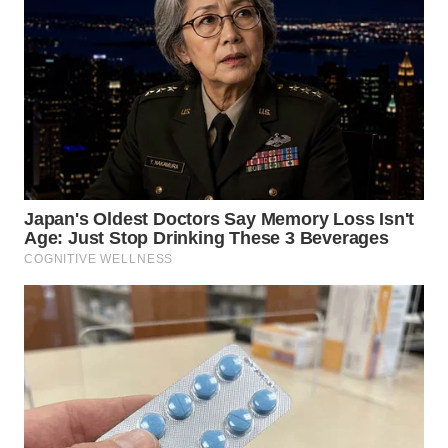
LANGKAT
WN
TAPANULI
SELATAN
WN
TANJUNG
LESUNG
WN
KARO
WN
SIMALUNGUN
WN
LABUHANBATU