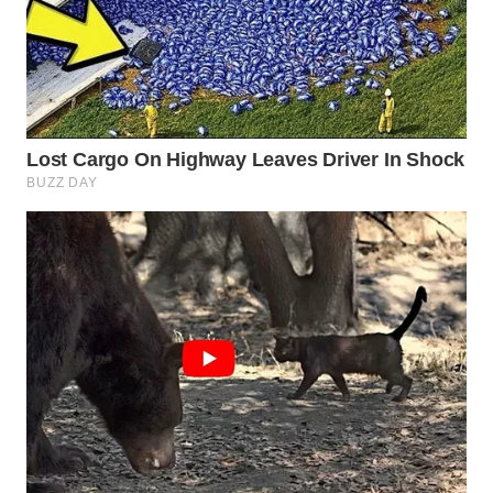
WN
INDRAMAYU
WN
KUNINGAN
WN
MAJALENGKA
WN
SUBANG
WN
SUKABUMI
WN
PURWAKARTA