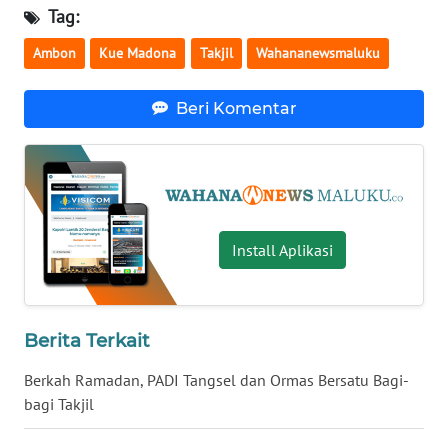
SULBAR
Tag:
Ambon
Kue Madona
Takjil
Wahananewsmaluku
WN
BABEL
Beri Komentar
WN
SUMBAR
WN
SUMSEL
Install Aplikasi
WN
BENGKULU
Berita Terkait
WN
LAMPUNG
Berkah Ramadan, PADI Tangsel dan Ormas Bersatu Bagi-
bagi Takjil
WN
JATENG