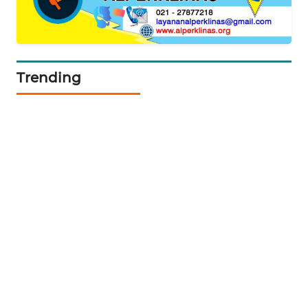
ID
MAWAKA
ID
Trending
MARTABAT
NET
PLN
WATCH
MKLI
LPKKI
LKKI
KOPEKLIN