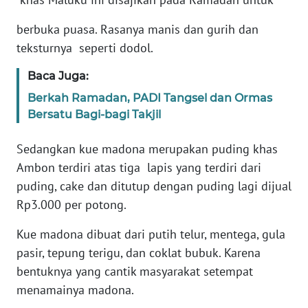
berbuka puasa. Rasanya manis dan gurih dan
WN
BANTEN
teksturnya seperti dodol.
Baca Juga:
WN
NTT
Berkah Ramadan, PADI Tangsel dan Ormas
Bersatu Bagi-bagi Takjil
WN
KEPRI
Sedangkan kue madona merupakan puding khas
Ambon terdiri atas tiga lapis yang terdiri dari
WN
puding, cake dan ditutup dengan puding lagi dijual
PAPUA
Rp3.000 per potong.
WN
Kue madona dibuat dari putih telur, mentega, gula
PAPUA
pasir, tepung terigu, dan coklat bubuk. Karena
BARAT
bentuknya yang cantik masyarakat setempat
menamainya madona.
WN