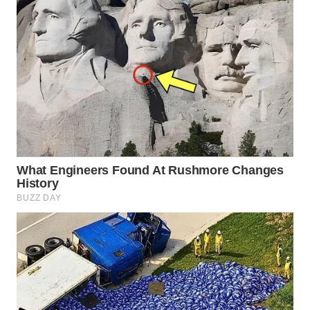
WN
SUMEDANG
WN
CIANJUR
WN
KEPULAUAN
SERIBU
WN
TANGERANG
WN
BINJAI
WN
CIREBON