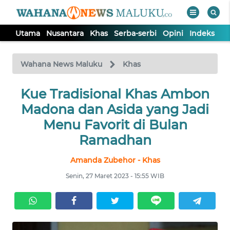
Utama
Nusantara
Khas
Serba-serbi
Opini
Indeks
WAHANA
Tutup
TV
Wahana News Maluku
Khas
UTAMA
Kue Tradisional Khas Ambon
Madona dan Asida yang Jadi
NUSANTARA
Menu Favorit di Bulan
Ramadhan
KHAS
Amanda Zubehor - Khas
Senin, 27 Maret 2023 - 15:55 WIB
SERBA-
SERBI
OPINI