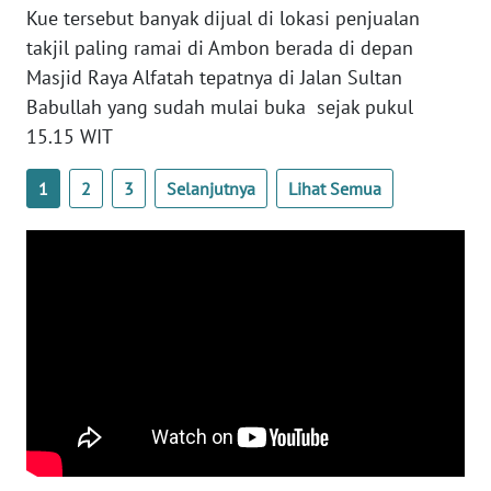
RIAU
Kue tersebut banyak dijual di lokasi penjualan
takjil paling ramai di Ambon berada di depan
WN
Masjid Raya Alfatah tepatnya di Jalan Sultan
SERAMBI
Babullah yang sudah mulai buka sejak pukul
15.15 WIT
WN
JAMBI
1
2
3
Selanjutnya
Lihat Semua
WN
SULTRA
WN
NTB
WN
SULTENG
WN