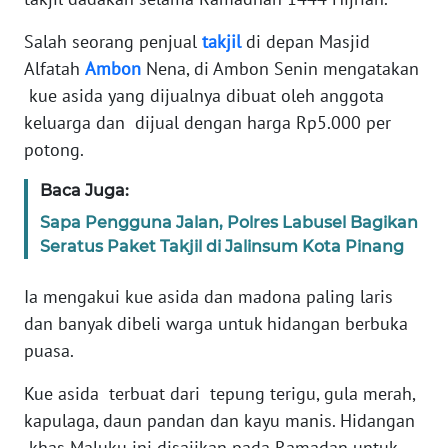
REDAKSI
Salah seorang penjual
takjil
di depan Masjid
Alfatah
Ambon
Nena, di Ambon Senin mengatakan
KARIR
kue asida yang dijualnya dibuat oleh anggota
keluarga dan dijual dengan harga Rp5.000 per
DISCLAIMER
potong.
Wahana
Baca Juga:
News
Regional
Sapa Pengguna Jalan, Polres Labusel Bagikan
Seratus Paket Takjil di Jalinsum Kota Pinang
WN
SUMUT
Ia mengakui kue asida dan madona paling laris
dan banyak dibeli warga untuk hidangan berbuka
WN
puasa.
JAKARTA
Kue asida terbuat dari tepung terigu, gula merah,
WN
kapulaga, daun pandan dan kayu manis. Hidangan
JABAR
khas Maluku ini disajikan pada Ramadan untuk