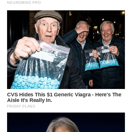
WN
MALUKU
WN
MALUT
WN
DAIRI
WN
DANAU
TOBA
WN
NIAS
WN