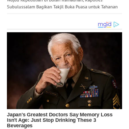
Subulussalam Bagikan Takjil Buka Puasa untuk Tahanan
WN
KALTARA
WN
KALSEL
WN
KALTIM
WN
SULSEL
WN
GORONTALO
WN
SULUT