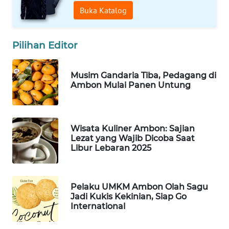
KONSUMEN
Buka Katalog
WAHANA
LISTRIK
Pilihan Editor
WAHANA
Musim Gandaria Tiba, Pedagang di
TRAVEL
Ambon Mulai Panen Untung
WAHANA
TV
Wisata Kuliner Ambon: Sajian
Lezat yang Wajib Dicoba Saat
WAHANANEWS
Libur Lebaran 2025
ID
WAHANANEWS
Pelaku UMKM Ambon Olah Sagu
CO ID
Jadi Kukis Kekinian, Siap Go
International
WAHANANEWS
NET