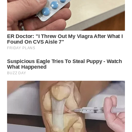
WN
TAPANULI
TENGAH
WN DELI
SERDANG
WN
TEBING
TINGGI
WN
PAKPAK
WN
KARAWANG
WN