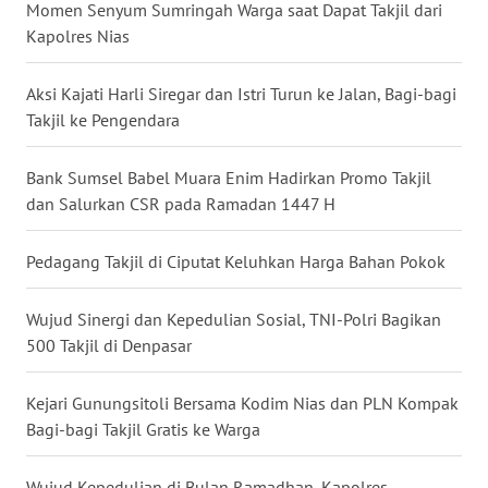
Momen Senyum Sumringah Warga saat Dapat Takjil dari
Kapolres Nias
WN
NUSANTARA
Aksi Kajati Harli Siregar dan Istri Turun ke Jalan, Bagi-bagi
Takjil ke Pengendara
WN
JOGJA
Bank Sumsel Babel Muara Enim Hadirkan Promo Takjil
dan Salurkan CSR pada Ramadan 1447 H
WN
JATIM
Pedagang Takjil di Ciputat Keluhkan Harga Bahan Pokok
WN
BALI
Wujud Sinergi dan Kepedulian Sosial, TNI-Polri Bagikan
500 Takjil di Denpasar
WN
KALBAR
Kejari Gunungsitoli Bersama Kodim Nias dan PLN Kompak
Bagi-bagi Takjil Gratis ke Warga
WN
KALTENG
Wujud Kepedulian di Bulan Ramadhan, Kapolres