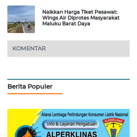
Naikkan Harga Tiket Pesawat:
WAHANA
Wings Air Diprotes Masyarakat
DESA
Maluku Barat Daya
WISATA
LAPAK
KOMENTAR
WAHANA
Wahana
Network
Berita Populer
KONSUMEN
LISTRIK
MASYARAKAT
KELISTRIKAN
WALINKI