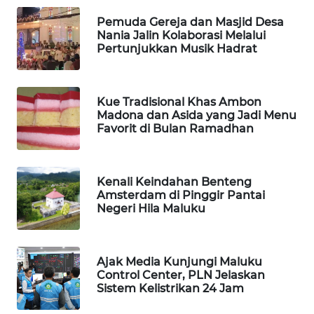
Pemuda Gereja dan Masjid Desa
WAHANA
Nania Jalin Kolaborasi Melalui
Pertunjukkan Musik Hadrat
SPORT
WAHANA
UMKM
Kue Tradisional Khas Ambon
Madona dan Asida yang Jadi Menu
Favorit di Bulan Ramadhan
WAHANA
SELEB
Kenali Keindahan Benteng
WAHANA
Amsterdam di Pinggir Pantai
PERSONA
Negeri Hila Maluku
WAHANA
OTOMOTIF
Ajak Media Kunjungi Maluku
Control Center, PLN Jelaskan
Sistem Kelistrikan 24 Jam
WAHANA
HEALTH