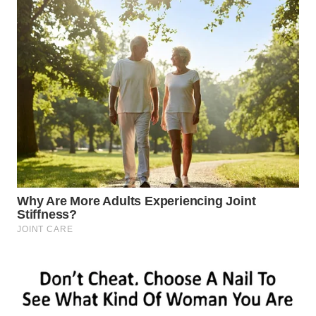
SURABAYA
WN
NATUNA
WN
BINTAN
WN
MANDALIKA
WN
LIKUPANG
WN
LABUANBAJO
WN
BORNEO