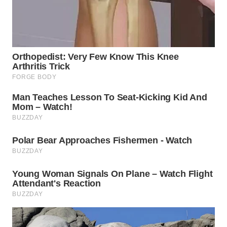
BEKASI
WN
BOGOR
WN
DEPOK
WN
TAPANULI
UTARA
WN
SAMOSIR
WN
PADANG
LAWAS