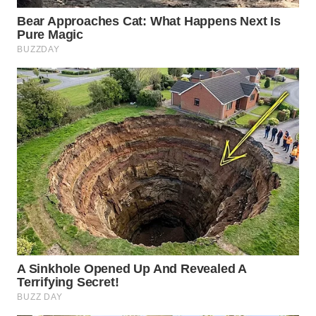
WN
PRIANGAN
TIMUR
WN
SEMARANG
WN
SOLO
WN
BOROBUDUR
WN
MADURA
WN