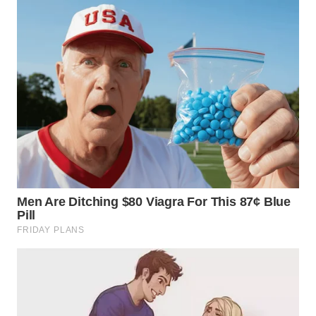
BEKASI
WN
BOGOR
WN
DEPOK
WN
TAPANULI
UTARA
WN
SAMOSIR
WN
PADANG
LAWAS