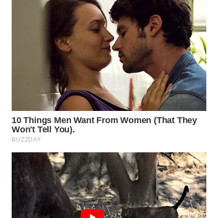
SURABAYA
WN
NATUNA
WN
BINTAN
WN
MANDALIKA
WN
LIKUPANG
WN
LABUANBAJO
WN
BORNEO