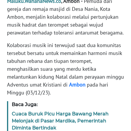
Maluku.WahanaNews.co
, Ambon -
Pemuda dari
REDAKSI
gereja dan remaja masjid di Desa Nania, Kota
Ambon, menjalin kolaborasi melalui pertunjukan
KARIR
musik hadrat dan terompet sebagai wujud
perawatan terhadap toleransi antarumat beragama.
DISCLAIMER
Kolaborasi musik ini terwujud saat dua komunitas
Wahana
tersebut bersatu untuk memainkan harmoni musik
News
tabuhan rebana dan tiupan terompet,
Regional
menghasilkan suara yang merdu ketika
melantunkan kidung Natal dalam perayaan minggu
WN
Adventus umat Kristiani di
Ambon
pada hari
SUMUT
Minggu (03/12/23).
WN
Baca Juga:
JAKARTA
Cuaca Buruk Picu Harga Bawang Merah
Melonjak di Pasar Mardika, Pemerintah
WN
JABAR
Diminta Bertindak