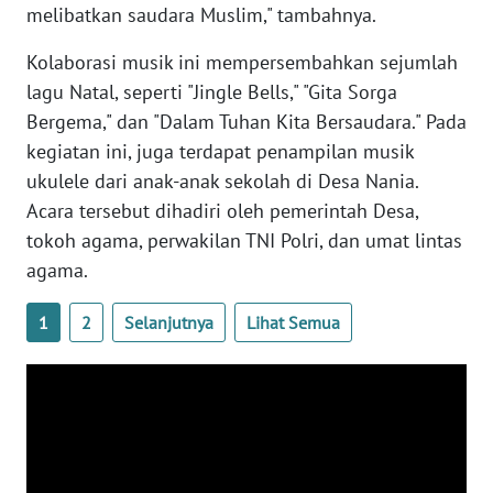
SULBAR
melibatkan saudara Muslim," tambahnya.
WN
Kolaborasi musik ini mempersembahkan sejumlah
BABEL
lagu Natal, seperti "Jingle Bells," "Gita Sorga
Bergema," dan "Dalam Tuhan Kita Bersaudara." Pada
WN
kegiatan ini, juga terdapat penampilan musik
SUMBAR
ukulele dari anak-anak sekolah di Desa Nania.
Acara tersebut dihadiri oleh pemerintah Desa,
WN
tokoh agama, perwakilan TNI Polri, dan umat lintas
SUMSEL
agama.
WN
1
2
Selanjutnya
Lihat Semua
BENGKULU
WN
LAMPUNG
WN
JATENG