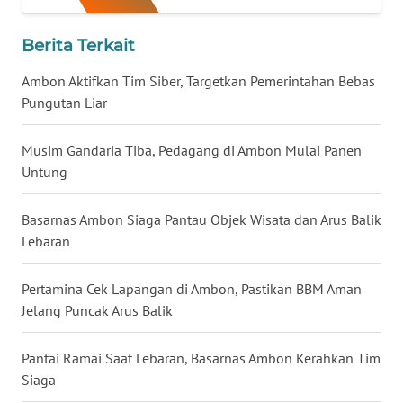
WN
Berita Terkait
KALTARA
Ambon Aktifkan Tim Siber, Targetkan Pemerintahan Bebas
Pungutan Liar
WN
KALSEL
Musim Gandaria Tiba, Pedagang di Ambon Mulai Panen
Untung
WN
KALTIM
Basarnas Ambon Siaga Pantau Objek Wisata dan Arus Balik
Lebaran
WN
SULSEL
Pertamina Cek Lapangan di Ambon, Pastikan BBM Aman
WN
Jelang Puncak Arus Balik
GORONTALO
Pantai Ramai Saat Lebaran, Basarnas Ambon Kerahkan Tim
WN
Siaga
SULUT