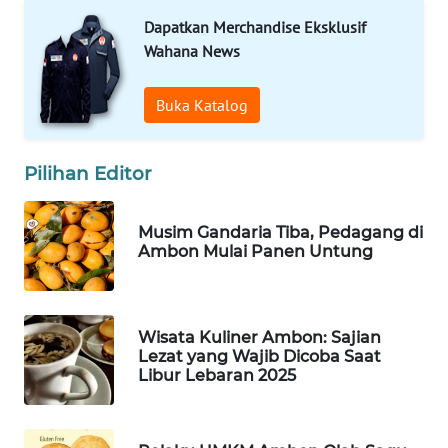
ID
Dapatkan Merchandise Eksklusif
Wahana News
MAWAKA
ID
Buka Katalog
MARTABAT
NET
Pilihan Editor
PLN
WATCH
Musim Gandaria Tiba, Pedagang di
Ambon Mulai Panen Untung
MKLI
LPKKI
Wisata Kuliner Ambon: Sajian
Lezat yang Wajib Dicoba Saat
Libur Lebaran 2025
LKKI
KOPEKLIN