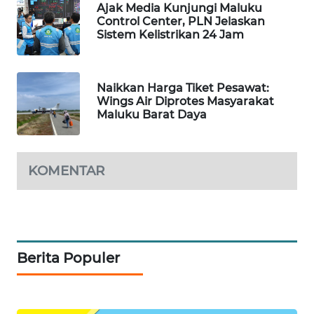
Ajak Media Kunjungi Maluku
Control Center, PLN Jelaskan
Sistem Kelistrikan 24 Jam
SIBARAGAS
NEWS
Naikkan Harga Tiket Pesawat:
METRO
Wings Air Diprotes Masyarakat
SIANTAR
Maluku Barat Daya
NEWS
METRO
MEDAN
KOMENTAR
NEWS
METRO
JAKARTA
NEWS
Berita Populer
KRT
NEWS