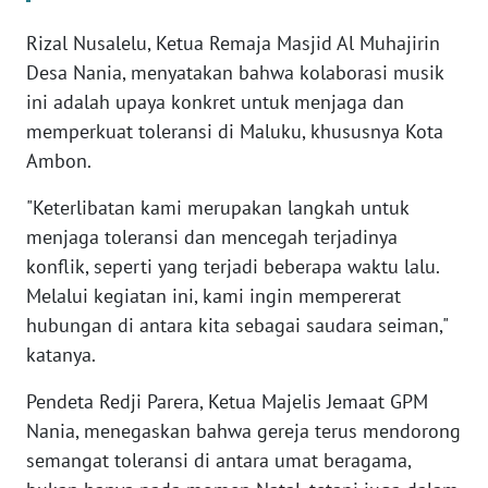
Rizal Nusalelu, Ketua Remaja Masjid Al Muhajirin
WN
BANTEN
Desa Nania, menyatakan bahwa kolaborasi musik
ini adalah upaya konkret untuk menjaga dan
WN
memperkuat toleransi di Maluku, khususnya Kota
NTT
Ambon.
"Keterlibatan kami merupakan langkah untuk
WN
KEPRI
menjaga toleransi dan mencegah terjadinya
konflik, seperti yang terjadi beberapa waktu lalu.
WN
Melalui kegiatan ini, kami ingin mempererat
PAPUA
hubungan di antara kita sebagai saudara seiman,"
katanya.
WN
PAPUA
Pendeta Redji Parera, Ketua Majelis Jemaat GPM
BARAT
Nania, menegaskan bahwa gereja terus mendorong
semangat toleransi di antara umat beragama,
WN