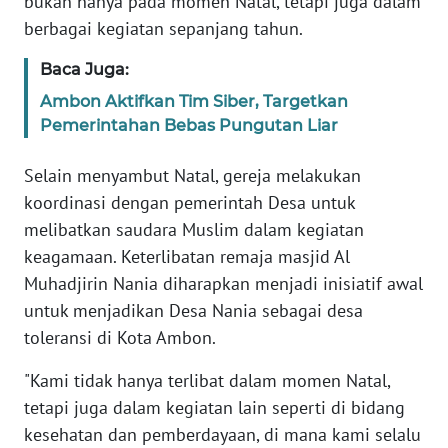
bukan hanya pada momen Natal, tetapi juga dalam
RIAU
berbagai kegiatan sepanjang tahun.
WN
Baca Juga:
SERAMBI
Ambon Aktifkan Tim Siber, Targetkan
Pemerintahan Bebas Pungutan Liar
WN
JAMBI
Selain menyambut Natal, gereja melakukan
koordinasi dengan pemerintah Desa untuk
WN
SULTRA
melibatkan saudara Muslim dalam kegiatan
keagamaan. Keterlibatan remaja masjid Al
WN
Muhadjirin Nania diharapkan menjadi inisiatif awal
NTB
untuk menjadikan Desa Nania sebagai desa
toleransi di Kota Ambon.
WN
SULTENG
"Kami tidak hanya terlibat dalam momen Natal,
tetapi juga dalam kegiatan lain seperti di bidang
WN
kesehatan dan pemberdayaan, di mana kami selalu