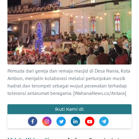
Informasi
INDEKS
BERITA
KONTAK
KAMI
INFO
Pemuda dari gereja dan remaja masjid di Desa Nania, Kota
IKLAN
Ambon, menjalin kolaborasi melalui pertunjukan musik
hadrat dan terompet sebagai wujud perawatan terhadap
TENTANG
toleransi antarumat beragama. [WahanaNews.co/Antara]
KAMI
Ikuti Kami di:
PEDOMAN
MEDIA
SIBER