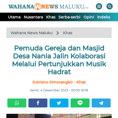
Utama
Nusantara
Khas
Serba-serbi
Opini
Indeks
WAHANA
Tutup
TV
Wahana News Maluku
Khas
UTAMA
Pemuda Gereja dan Masjid
Desa Nania Jalin Kolaborasi
NUSANTARA
Melalui Pertunjukkan Musik
Hadrat
KHAS
Sutrisno Simorangkir - Khas
Senin, 4 Desember 2023 - 00:50 WIB
SERBA-
SERBI
OPINI