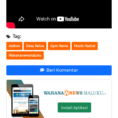
WN
NUSANTARA
WN
Tag:
JOGJA
Ambon
Desa Naina
Gpm Nania
Musik Hadrat
WN
Wahananewsmaluku
JATIM
Beri Komentar
WN
BALI
WN
KALBAR
Install Aplikasi
WN
KALTENG