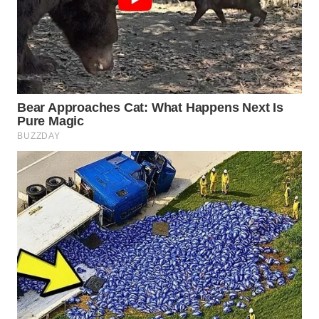
Wahana
Media
Group
WAHANA
NEWS
WAHANA
TANI
WAHANA
ADVOKAT
WAHANA
INFRASTRUKTUR
WAHANA