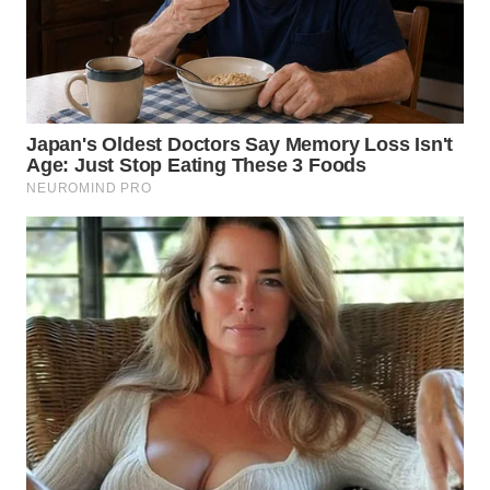
LANGKAT
WN
TAPANULI
SELATAN
WN
TANJUNG
LESUNG
WN
KARO
WN
SIMALUNGUN
WN
LABUHANBATU