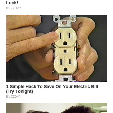
WN
PRIANGAN
TIMUR
WN
SEMARANG
WN
SOLO
WN
BOROBUDUR
WN
MADURA
WN