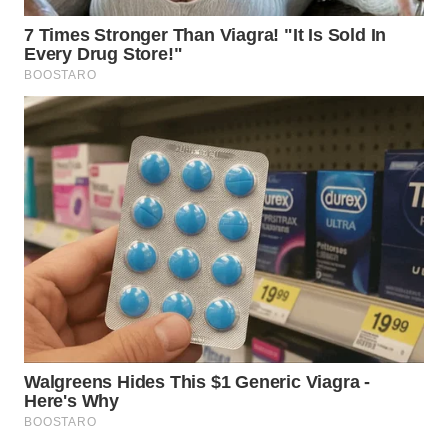
WN
TAPANULI
TENGAH
WN DELI
SERDANG
WN
TEBING
TINGGI
WN
PAKPAK
WN
KARAWANG
WN