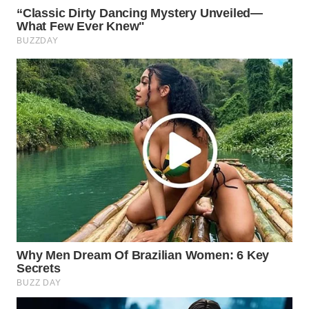
WAHANA
SPORT
WAHANA
UMKM
WAHANA
SELEB
WAHANA
PERSONA
WAHANA
OTOMOTIF
WAHANA
HEALTH