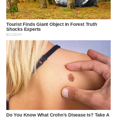
WN
INDRAMAYU
WN
KUNINGAN
WN
MAJALENGKA
WN
SUBANG
WN
SUKABUMI
WN
PURWAKARTA