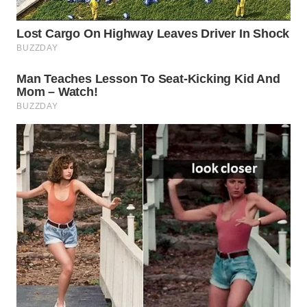
KONSUMEN
WAHANA
LISTRIK
WAHANA
TRAVEL
WAHANA
TV
WAHANANEWS
ID
WAHANANEWS
CO ID
WAHANANEWS
NET