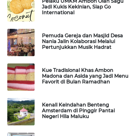
Pelaku UMKM Ambon Olah Sagu
Jadi Kukis Kekinian, Siap Go
International
PORTAL
KONSUMEN
Pemuda Gereja dan Masjid Desa
FORWAMKI
Nania Jalin Kolaborasi Melalui
Pertunjukkan Musik Hadrat
ALPERKLINAS
FORJASIDA
Kue Tradisional Khas Ambon
Madona dan Asida yang Jadi Menu
Favorit di Bulan Ramadhan
TAMBANG
NEWS
Kenali Keindahan Benteng
SITUNGIR
Amsterdam di Pinggir Pantai
NEWS
Negeri Hila Maluku
SIDIKALANG
NEWS