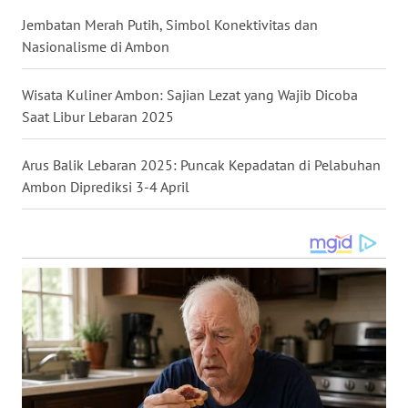
Jembatan Merah Putih, Simbol Konektivitas dan
WN
Nasionalisme di Ambon
MALUKU
Wisata Kuliner Ambon: Sajian Lezat yang Wajib Dicoba
WN
Saat Libur Lebaran 2025
MALUT
Arus Balik Lebaran 2025: Puncak Kepadatan di Pelabuhan
WN
Ambon Diprediksi 3-4 April
DAIRI
WN
DANAU
TOBA
WN
NIAS
WN