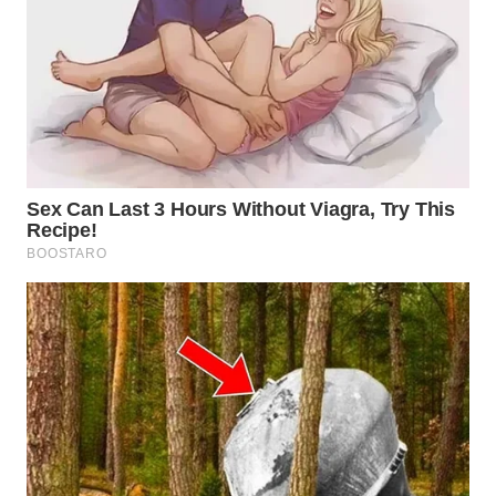
WN
SUMEDANG
WN
CIANJUR
WN
KEPULAUAN
SERIBU
WN
TANGERANG
WN
BINJAI
WN
CIREBON