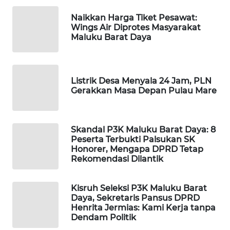
KONSUMEN
Naikkan Harga Tiket Pesawat:
Wings Air Diprotes Masyarakat
WAHANA
Maluku Barat Daya
LISTRIK
WAHANA
TRAVEL
Listrik Desa Menyala 24 Jam, PLN
Gerakkan Masa Depan Pulau Mare
WAHANA
TV
Skandal P3K Maluku Barat Daya: 8
Peserta Terbukti Palsukan SK
WAHANANEWS
Honorer, Mengapa DPRD Tetap
ID
Rekomendasi Dilantik
WAHANANEWS
Kisruh Seleksi P3K Maluku Barat
CO ID
Daya, Sekretaris Pansus DPRD
Henrita Jermias: Kami Kerja tanpa
WAHANANEWS
Dendam Politik
NET