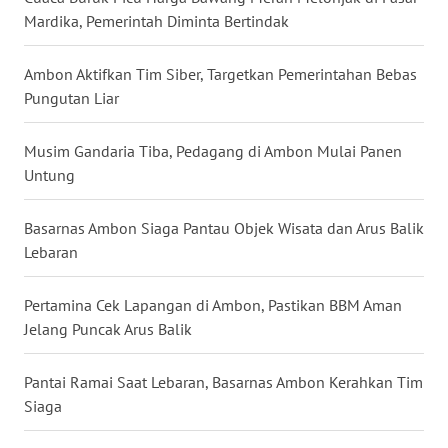
Mardika, Pemerintah Diminta Bertindak
WN
NUSANTARA
Ambon Aktifkan Tim Siber, Targetkan Pemerintahan Bebas
Pungutan Liar
WN
JOGJA
Musim Gandaria Tiba, Pedagang di Ambon Mulai Panen
Untung
WN
JATIM
Basarnas Ambon Siaga Pantau Objek Wisata dan Arus Balik
Lebaran
WN
BALI
Pertamina Cek Lapangan di Ambon, Pastikan BBM Aman
Jelang Puncak Arus Balik
WN
KALBAR
Pantai Ramai Saat Lebaran, Basarnas Ambon Kerahkan Tim
Siaga
WN
KALTENG