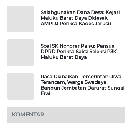
Salahgunakan Dana Desa: Kejari
WAHANA
Maluku Barat Daya Didesak
SPORT
AMPDJ Periksa Kades Jerusu
WAHANA
UMKM
Soal SK Honorer Palsu: Pansus
DPRD Periksa Saksi Seleksi P3K
Maluku Barat Daya
WAHANA
SELEB
Rasa Diabaikan Pemerintah: Jiwa
WAHANA
Terancam, Warga Swadaya
PERSONA
Bangun Jembatan Darurat Sungai
Erai
WAHANA
OTOMOTIF
KOMENTAR
WAHANA
HEALTH