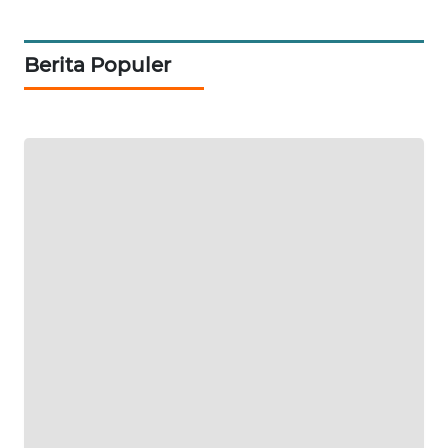
WAHANA
Berita Populer
DESA
WISATA
LAPAK
WAHANA
Wahana
Network
KONSUMEN
LISTRIK
MASYARAKAT
KELISTRIKAN
WALINKI