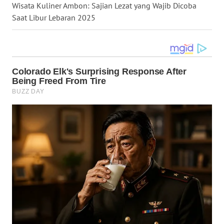
Wisata Kuliner Ambon: Sajian Lezat yang Wajib Dicoba
Saat Libur Lebaran 2025
WN
KALTARA
WN
KALSEL
WN
KALTIM
WN
SULSEL
WN
GORONTALO
WN
SULUT