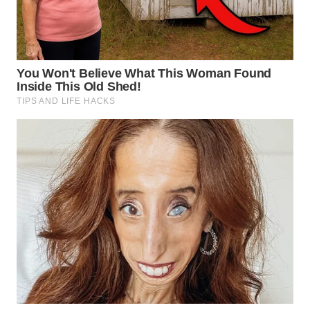
WN
SUMEDANG
WN
CIANJUR
WN
KEPULAUAN
SERIBU
WN
TANGERANG
WN
BINJAI
WN
CIREBON