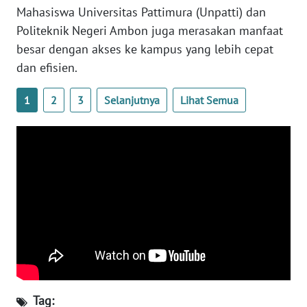
RIAU
Mahasiswa Universitas Pattimura (Unpatti) dan
Politeknik Negeri Ambon juga merasakan manfaat
WN
besar dengan akses ke kampus yang lebih cepat
SERAMBI
dan efisien.
WN
1
2
3
Selanjutnya
Lihat Semua
JAMBI
WN
SULTRA
WN
NTB
WN
SULTENG
WN
Tag: