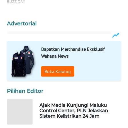
Wahana
Media
Advertorial
Group
WAHANA
NEWS
Dapatkan Merchandise Eksklusif
Wahana News
WAHANA
TANI
Buka Katalog
WAHANA
ADVOKAT
Pilihan Editor
WAHANA
Ajak Media Kunjungi Maluku
INFRASTRUKTUR
Control Center, PLN Jelaskan
Sistem Kelistrikan 24 Jam
WAHANA