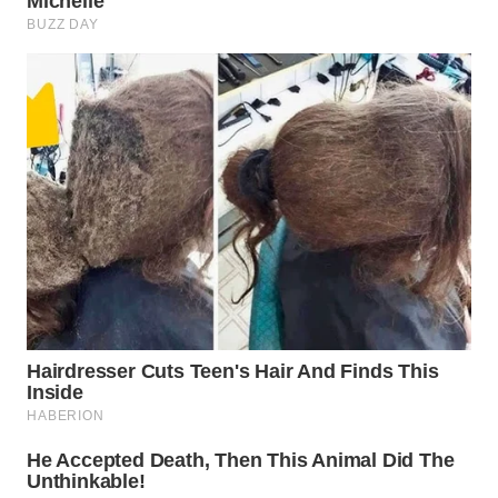
SURABAYA
WN
NATUNA
WN
BINTAN
WN
MANDALIKA
WN
LIKUPANG
WN
LABUANBAJO
WN
BORNEO