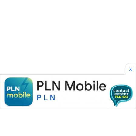
CILEUNGSI
NEWS
BERKAT
NEWS
BERAMPU
NEWS
X
ANUGERAH
NEWS
AKHLAK
ID
PERAPKI
NEWS