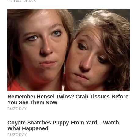
LANGKAT
WN
TAPANULI
SELATAN
WN
TANJUNG
LESUNG
WN
KARO
WN
SIMALUNGUN
WN
LABUHANBATU