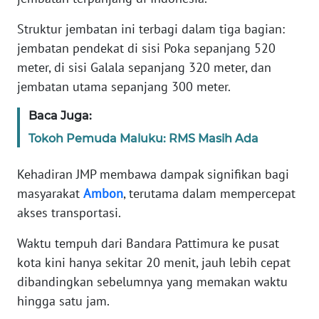
Struktur jembatan ini terbagi dalam tiga bagian:
WN
BANTEN
jembatan pendekat di sisi Poka sepanjang 520
meter, di sisi Galala sepanjang 320 meter, dan
WN
jembatan utama sepanjang 300 meter.
NTT
Baca Juga:
WN
Tokoh Pemuda Maluku: RMS Masih Ada
KEPRI
Kehadiran JMP membawa dampak signifikan bagi
WN
masyarakat
Ambon
, terutama dalam mempercepat
PAPUA
akses transportasi.
WN
Waktu tempuh dari Bandara Pattimura ke pusat
PAPUA
kota kini hanya sekitar 20 menit, jauh lebih cepat
BARAT
dibandingkan sebelumnya yang memakan waktu
hingga satu jam.
WN