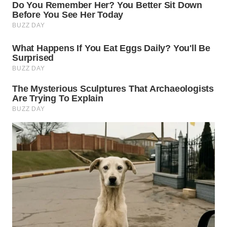
WN
INDRAMAYU
WN
KUNINGAN
WN
MAJALENGKA
WN
SUBANG
WN
SUKABUMI
WN
PURWAKARTA