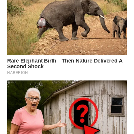
BEKASI
WN
BOGOR
WN
DEPOK
WN
TAPANULI
UTARA
WN
SAMOSIR
WN
PADANG
LAWAS