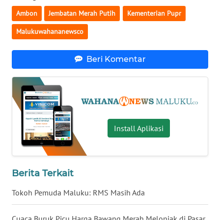
SULBAR
Ambon
Jembatan Merah Putih
Kementerian Pupr
WN
Malukuwahananewsco
BABEL
Beri Komentar
WN
SUMBAR
WN
SUMSEL
Install Aplikasi
WN
BENGKULU
WN
Berita Terkait
LAMPUNG
Tokoh Pemuda Maluku: RMS Masih Ada
WN
Cuaca Buruk Picu Harga Bawang Merah Melonjak di Pasar
JATENG