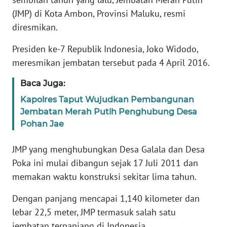
REDAKSI
(JMP) di Kota Ambon, Provinsi Maluku, resmi
diresmikan.
KARIR
Presiden ke-7 Republik Indonesia, Joko Widodo,
meresmikan jembatan tersebut pada 4 April 2016.
DISCLAIMER
Baca Juga:
Wahana
News
Kapolres Taput Wujudkan Pembangunan
Regional
Jembatan Merah Putih Penghubung Desa
Pohan Jae
WN
SUMUT
JMP yang menghubungkan Desa Galala dan Desa
Poka ini mulai dibangun sejak 17 Juli 2011 dan
WN
memakan waktu konstruksi sekitar lima tahun.
JAKARTA
Dengan panjang mencapai 1,140 kilometer dan
WN
lebar 22,5 meter, JMP termasuk salah satu
JABAR
jembatan terpanjang di Indonesia.