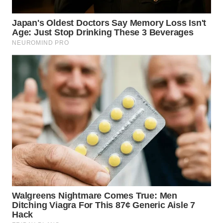
WN
MALUKU
WN
MALUT
WN
DAIRI
WN
DANAU
TOBA
WN
NIAS
WN