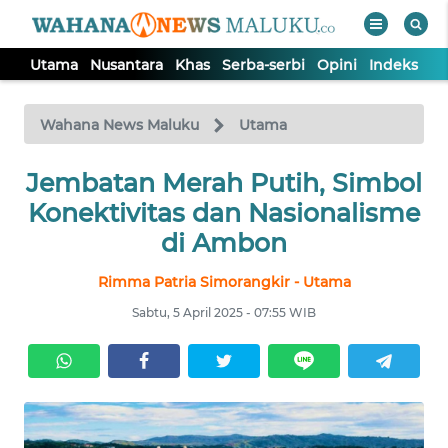
Utama
Nusantara
Khas
Serba-serbi
Opini
Indeks
WAHANA
Tutup
TV
Wahana News Maluku
Utama
UTAMA
Jembatan Merah Putih, Simbol
Konektivitas dan Nasionalisme
NUSANTARA
di Ambon
Rimma Patria Simorangkir - Utama
KHAS
Sabtu, 5 April 2025 - 07:55 WIB
SERBA-
SERBI
OPINI