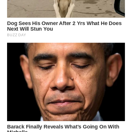
WN
PRIANGAN
TIMUR
WN
SEMARANG
WN
SOLO
WN
BOROBUDUR
WN
MADURA
WN