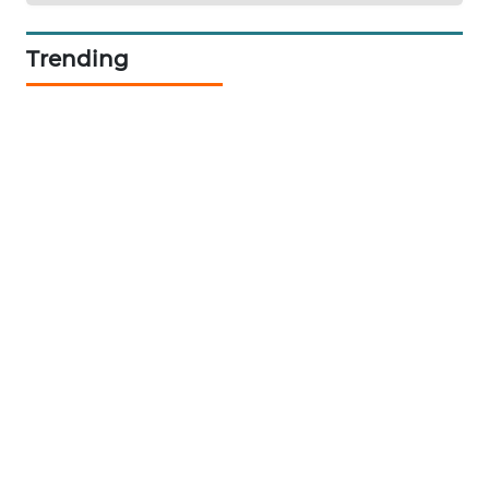
ID
Trending
MAWAKA
ID
MARTABAT
NET
PLN
WATCH
MKLI
LPKKI
LKKI
KOPEKLIN