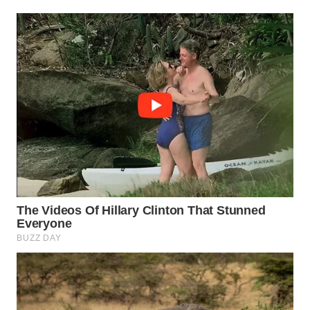
WN
TAPANULI
TENGAH
WN DELI
SERDANG
WN
TEBING
TINGGI
WN
PAKPAK
WN
KARAWANG
WN