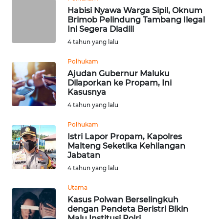
Habisi Nyawa Warga Sipil, Oknum
Brimob Pelindung Tambang Ilegal
WN
Ini Segera Diadili
MALUKU
4 tahun yang lalu
WN
Polhukam
MALUT
Ajudan Gubernur Maluku
Dilaporkan ke Propam, Ini
Kasusnya
WN
DAIRI
4 tahun yang lalu
Polhukam
WN
Istri Lapor Propam, Kapolres
DANAU
Malteng Seketika Kehilangan
TOBA
Jabatan
4 tahun yang lalu
WN
NIAS
Utama
Kasus Polwan Berselingkuh
dengan Pendeta Beristri Bikin
WN
Malu Institusi Polri