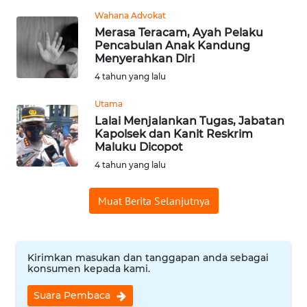
WN
Wahana Advokat
SUMEDANG
Merasa Teracam, Ayah Pelaku
Pencabulan Anak Kandung
Menyerahkan Diri
WN
4 tahun yang lalu
CIANJUR
Utama
WN
Lalai Menjalankan Tugas, Jabatan
KEPULAUAN
Kapolsek dan Kanit Reskrim
SERIBU
Maluku Dicopot
4 tahun yang lalu
WN
TANGERANG
Muat Berita Selanjutnya
WN
BINJAI
Kirimkan masukan dan tanggapan anda sebagai
konsumen kepada kami.
WN
Suara Pembaca
CIREBON