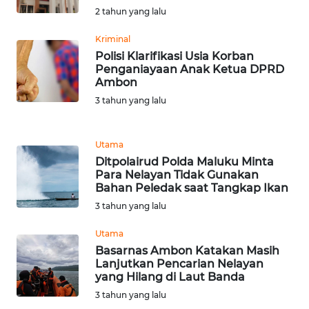
RIAU
2 tahun yang lalu
WN
Kriminal
SERAMBI
Polisi Klarifikasi Usia Korban
Penganiayaan Anak Ketua DPRD
Ambon
WN
3 tahun yang lalu
JAMBI
WN
Utama
SULTRA
Ditpolairud Polda Maluku Minta
Para Nelayan Tidak Gunakan
Bahan Peledak saat Tangkap Ikan
WN
NTB
3 tahun yang lalu
Utama
WN
Basarnas Ambon Katakan Masih
SULTENG
Lanjutkan Pencarian Nelayan
yang Hilang di Laut Banda
WN
3 tahun yang lalu