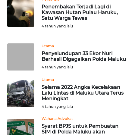
WN
Penembakan Terjadi Lagi di
Kawasan Hutan Pulau Haruku,
TAPANULI
Satu Warga Tewas
TENGAH
4 tahun yang lalu
WN DELI
SERDANG
Utama
Penyelundupan 33 Ekor Nuri
WN
Berhasil Digagalkan Polda Maluku
TEBING
4 tahun yang lalu
TINGGI
Utama
WN
Selama 2022 Angka Kecelakaan
PAKPAK
Lalu Lintas di Maluku Utara Terus
Meningkat
4 tahun yang lalu
WN
KARAWANG
Wahana Advokat
Syarat BPJS untuk Pembuatan
WN
SIM di Polda Maluku akan