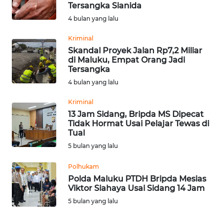
Tersangka Sianida
Informasi
4 bulan yang lalu
INDEKS
Kriminal
BERITA
Skandal Proyek Jalan Rp7,2 Miliar
di Maluku, Empat Orang Jadi
Tersangka
KONTAK
4 bulan yang lalu
KAMI
Kriminal
INFO
13 Jam Sidang, Bripda MS Dipecat
IKLAN
Tidak Hormat Usai Pelajar Tewas di
Tual
TENTANG
5 bulan yang lalu
KAMI
Polhukam
Polda Maluku PTDH Bripda Mesias
PEDOMAN
Viktor Siahaya Usai Sidang 14 Jam
MEDIA
5 bulan yang lalu
SIBER