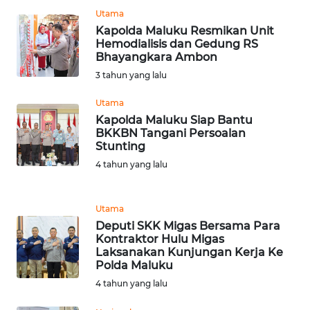
SULBAR
Utama
Kapolda Maluku Resmikan Unit
WN
Hemodialisis dan Gedung RS
BABEL
Bhayangkara Ambon
3 tahun yang lalu
WN
SUMBAR
Utama
Kapolda Maluku Siap Bantu
BKKBN Tangani Persoalan
WN
Stunting
SUMSEL
4 tahun yang lalu
WN
BENGKULU
Utama
Deputi SKK Migas Bersama Para
Kontraktor Hulu Migas
WN
Laksanakan Kunjungan Kerja Ke
LAMPUNG
Polda Maluku
4 tahun yang lalu
WN
JATENG