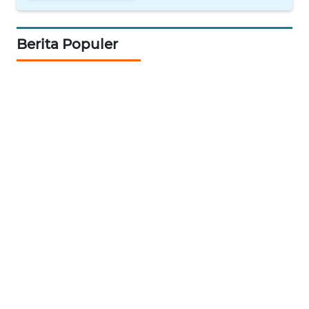
WN
Berita Populer
INDRAMAYU
WN
KUNINGAN
WN
MAJALENGKA
WN
SUBANG
WN
SUKABUMI
WN
PURWAKARTA