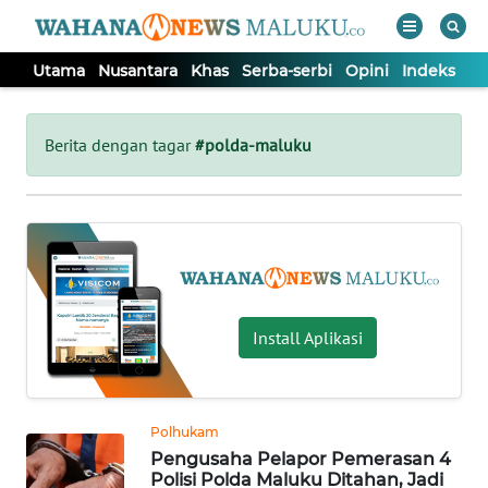
Utama
Nusantara
Khas
Serba-serbi
Opini
Indeks
WAHANA
Tutup
TV
Berita dengan tagar
#polda-maluku
UTAMA
NUSANTARA
KHAS
Install Aplikasi
SERBA-
SERBI
Polhukam
Pengusaha Pelapor Pemerasan 4
OPINI
Polisi Polda Maluku Ditahan, Jadi