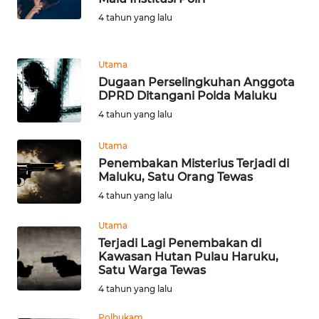
LANGKAT
4 tahun yang lalu
WN
TAPANULI
Utama
SELATAN
Dugaan Perselingkuhan Anggota
DPRD Ditangani Polda Maluku
WN
4 tahun yang lalu
TANJUNG
LESUNG
Utama
Penembakan Misterius Terjadi di
WN
Maluku, Satu Orang Tewas
KARO
4 tahun yang lalu
Utama
WN
Terjadi Lagi Penembakan di
SIMALUNGUN
Kawasan Hutan Pulau Haruku,
Satu Warga Tewas
WN
4 tahun yang lalu
LABUHANBATU
Polhukam