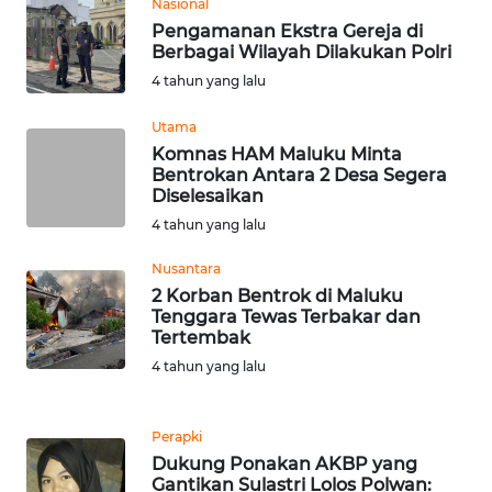
Nasional
Pengamanan Ekstra Gereja di
Berbagai Wilayah Dilakukan Polri
WN
NUSANTARA
4 tahun yang lalu
Utama
WN
Komnas HAM Maluku Minta
JOGJA
Bentrokan Antara 2 Desa Segera
Diselesaikan
WN
4 tahun yang lalu
JATIM
Nusantara
2 Korban Bentrok di Maluku
WN
Tenggara Tewas Terbakar dan
BALI
Tertembak
4 tahun yang lalu
WN
KALBAR
Perapki
WN
Dukung Ponakan AKBP yang
KALTENG
Gantikan Sulastri Lolos Polwan: