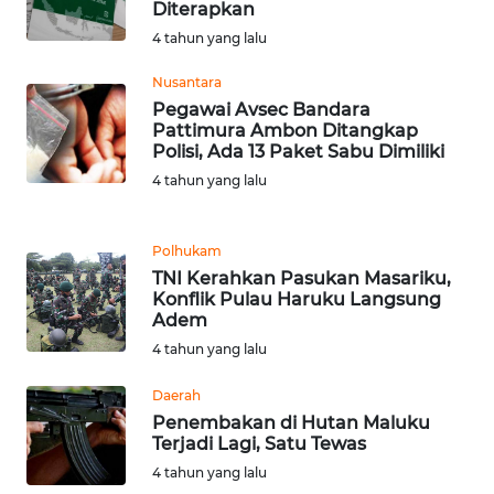
BEKASI
Diterapkan
4 tahun yang lalu
WN
Nusantara
BOGOR
Pegawai Avsec Bandara
Pattimura Ambon Ditangkap
WN
Polisi, Ada 13 Paket Sabu Dimiliki
DEPOK
4 tahun yang lalu
WN
TAPANULI
Polhukam
UTARA
TNI Kerahkan Pasukan Masariku,
Konflik Pulau Haruku Langsung
Adem
WN
4 tahun yang lalu
SAMOSIR
Daerah
WN
Penembakan di Hutan Maluku
PADANG
Terjadi Lagi, Satu Tewas
LAWAS
4 tahun yang lalu