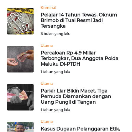
REDAKSI
Kriminal
Pelajar 14 Tahun Tewas, Oknum
Brimob di Tual Resmi Jadi
KARIR
Tersangka
6 bulan yang lalu
DISCLAIMER
Utama
Wahana
Percaloan Rp 4,9 Miliar
News
Terbongkar, Dua Anggota Polda
Regional
Maluku Di-PTDH
1 tahun yang lalu
WN
Utama
SUMUT
Parkir Liar Bikin Macet, Tiga
Pemuda Diamankan dengan
WN
Uang Pungli di Tangan
JAKARTA
1 tahun yang lalu
WN
Utama
JABAR
Kasus Dugaan Pelanggaran Etik,