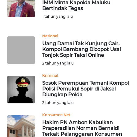
IMM Minta Kapolda Maluku
Bertindak Tegas
WN
1 tahun yang lalu
BANTEN
WN
Nasional
NTT
Uang Damai Tak Kunjung Cair,
Kompol Bambang Dicopot Usai
Tonjok Sopir Taksi Online
WN
2 tahun yang lalu
KEPRI
Kriminal
WN
Sosok Perempuan Temani Kompol
PAPUA
Polisi Pemukul Sopir di Jaksel
Diungkap Polda
WN
2 tahun yang lalu
PAPUA
Konsumen Net
BARAT
Hakim PN Ambon Kabulkan
Praperadilan Norman Bernaldi
WN
Terkait Pelanggaran Konsumen