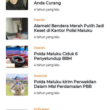
Anda Curang
4 tahun yang lalu
WN
KALTARA
Daerah
Alamak! Bendera Merah Putih Jadi
WN
Keset di Kantor Polisi Maluku
KALSEL
4 tahun yang lalu
WN
Daerah
KALTIM
Polda Maluku Ciduk 6
Penyelundup BBM
4 tahun yang lalu
WN
SULSEL
Nasional
Polda Maluku kirim Perwakilan
WN
Dalam Misi Perdamaian PBB
GORONTALO
4 tahun yang lalu
WN
SULUT
Polhukam