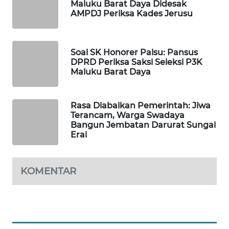
ID
Maluku Barat Daya Didesak
AMPDJ Periksa Kades Jerusu
MAWAKA
ID
Soal SK Honorer Palsu: Pansus
DPRD Periksa Saksi Seleksi P3K
MARTABAT
Maluku Barat Daya
NET
PLN
Rasa Diabaikan Pemerintah: Jiwa
Terancam, Warga Swadaya
WATCH
Bangun Jembatan Darurat Sungai
Erai
MKLI
KOMENTAR
LPKKI
LKKI
KOPEKLIN