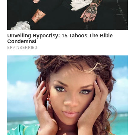
BEKASI
WN
BOGOR
WN
DEPOK
WN
TAPANULI
UTARA
WN
SAMOSIR
WN
PADANG
LAWAS