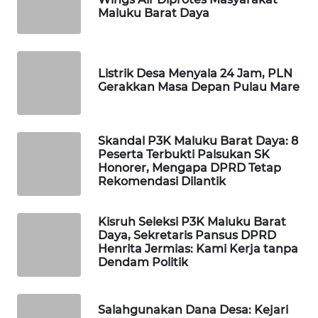
Maluku Barat Daya
WAHANA
DESA
WISATA
Listrik Desa Menyala 24 Jam, PLN
Gerakkan Masa Depan Pulau Mare
LAPAK
WAHANA
Skandal P3K Maluku Barat Daya: 8
Wahana
Peserta Terbukti Palsukan SK
Network
Honorer, Mengapa DPRD Tetap
Rekomendasi Dilantik
KONSUMEN
LISTRIK
Kisruh Seleksi P3K Maluku Barat
Daya, Sekretaris Pansus DPRD
Henrita Jermias: Kami Kerja tanpa
MASYARAKAT
Dendam Politik
KELISTRIKAN
WALINKI
Salahgunakan Dana Desa: Kejari