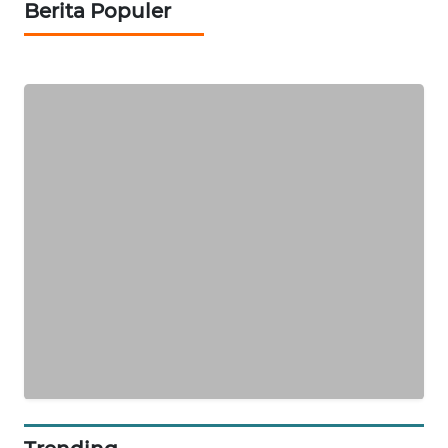
Berita Populer
PORTAL
KONSUMEN
FORWAMKI
ALPERKLINAS
FORJASIDA
TAMBANG
NEWS
SITUNGIR
NEWS
SIDIKALANG
NEWS