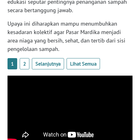
edukasi seputar pentingnya penanganan sampah
RIAU
secara bertanggung jawab.
WN
Upaya ini diharapkan mampu menumbuhkan
SERAMBI
kesadaran kolektif agar Pasar Mardika menjadi
area niaga yang bersih, sehat, dan tertib dari sisi
WN
JAMBI
pengelolaan sampah.
1
2
Selanjutnya
Lihat Semua
WN
SULTRA
WN
NTB
WN
SULTENG
WN