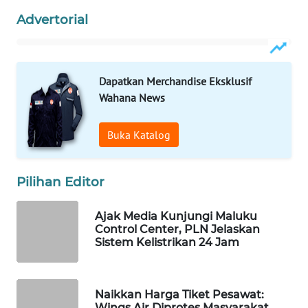
Advertorial
WAHANA
SPORT
Dapatkan Merchandise Eksklusif
WAHANA
Wahana News
UMKM
Buka Katalog
WAHANA
SELEB
Pilihan Editor
WAHANA
PERSONA
Ajak Media Kunjungi Maluku
Control Center, PLN Jelaskan
WAHANA
Sistem Kelistrikan 24 Jam
OTOMOTIF
WAHANA
Naikkan Harga Tiket Pesawat:
HEALTH
Wings Air Diprotes Masyarakat