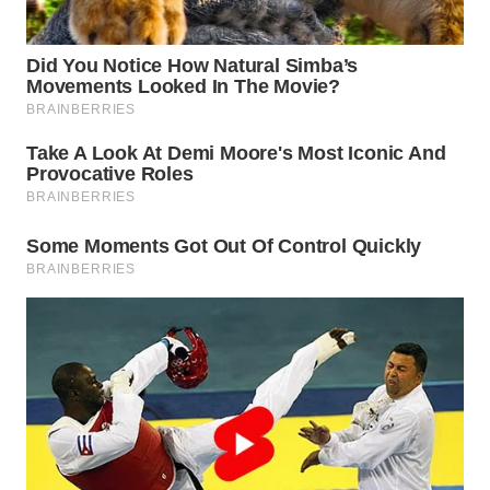
SURABAYA
WN
NATUNA
WN
BINTAN
WN
MANDALIKA
WN
LIKUPANG
WN
LABUANBAJO
WN
BORNEO