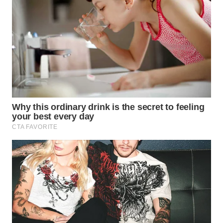
WN
TAPANULI
TENGAH
WN DELI
SERDANG
WN
TEBING
TINGGI
WN
PAKPAK
WN
KARAWANG
WN