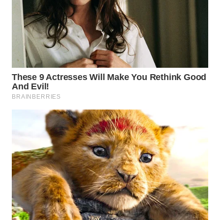
WN
PRIANGAN
TIMUR
WN
SEMARANG
WN
SOLO
WN
BOROBUDUR
WN
MADURA
WN