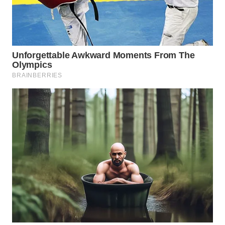
Wahana
Media
Group
WAHANA
NEWS
WAHANA
TANI
WAHANA
ADVOKAT
WAHANA
INFRASTRUKTUR
WAHANA