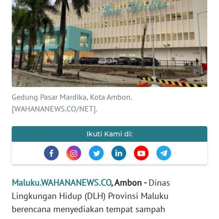
Informasi
INDEKS
BERITA
KONTAK
KAMI
Gedung Pasar Mardika, Kota Ambon.
[WAHANANEWS.CO/NET].
INFO
IKLAN
Ikuti Kami di:
TENTANG
KAMI
PEDOMAN
Maluku.WAHANANEWS.CO
, Ambon -
Dinas
MEDIA
Lingkungan Hidup (DLH) Provinsi Maluku
SIBER
berencana menyediakan tempat sampah