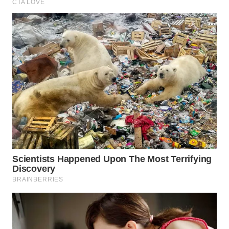
LANGKAT
WN
TAPANULI
SELATAN
WN
TANJUNG
LESUNG
WN
KARO
WN
SIMALUNGUN
WN
LABUHANBATU