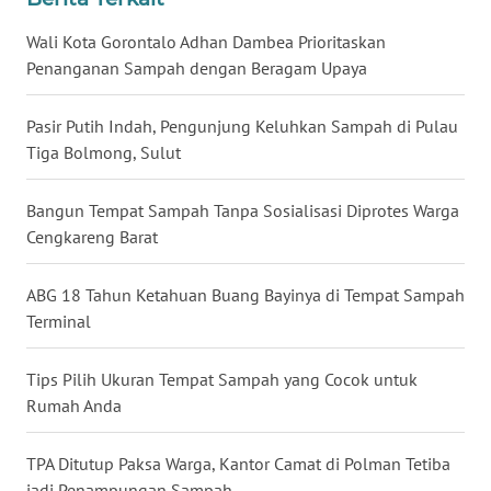
Wali Kota Gorontalo Adhan Dambea Prioritaskan
WN
Penanganan Sampah dengan Beragam Upaya
NUSANTARA
Pasir Putih Indah, Pengunjung Keluhkan Sampah di Pulau
WN
Tiga Bolmong, Sulut
JOGJA
Bangun Tempat Sampah Tanpa Sosialisasi Diprotes Warga
WN
Cengkareng Barat
JATIM
ABG 18 Tahun Ketahuan Buang Bayinya di Tempat Sampah
WN
Terminal
BALI
Tips Pilih Ukuran Tempat Sampah yang Cocok untuk
WN
KALBAR
Rumah Anda
WN
TPA Ditutup Paksa Warga, Kantor Camat di Polman Tetiba
KALTENG
jadi Penampungan Sampah