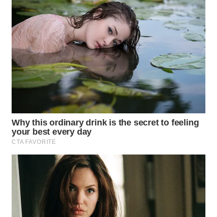
WN
INDRAMAYU
WN
KUNINGAN
WN
MAJALENGKA
WN
SUBANG
WN
SUKABUMI
WN
PURWAKARTA