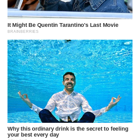
WN
MALUKU
WN
MALUT
WN
DAIRI
WN
DANAU
TOBA
WN
NIAS
WN