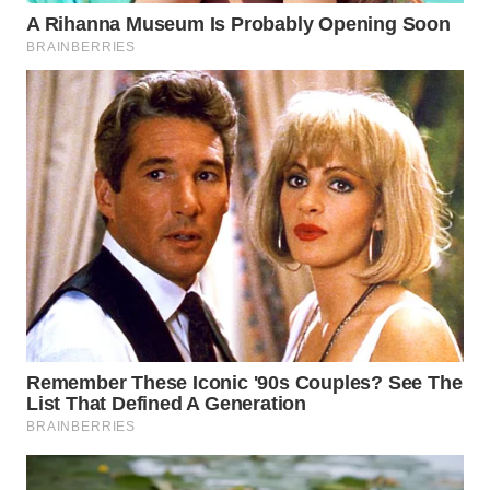
WN
SUMEDANG
WN
CIANJUR
WN
KEPULAUAN
SERIBU
WN
TANGERANG
WN
BINJAI
WN
CIREBON