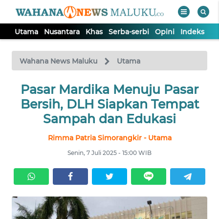
Utama
Nusantara
Khas
Serba-serbi
Opini
Indeks
WAHANA
Tutup
TV
Wahana News Maluku
Utama
UTAMA
Pasar Mardika Menuju Pasar
Bersih, DLH Siapkan Tempat
NUSANTARA
Sampah dan Edukasi
Rimma Patria Simorangkir - Utama
KHAS
Senin, 7 Juli 2025 - 15:00 WIB
SERBA-
SERBI
OPINI