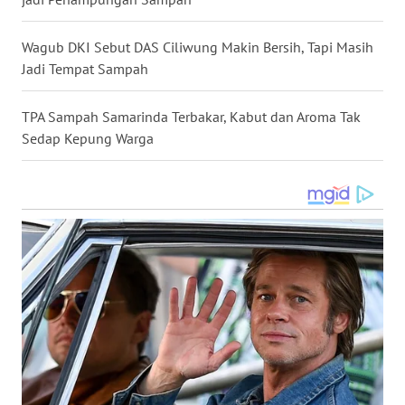
WN
Wagub DKI Sebut DAS Ciliwung Makin Bersih, Tapi Masih
KALTARA
Jadi Tempat Sampah
WN
TPA Sampah Samarinda Terbakar, Kabut dan Aroma Tak
KALSEL
Sedap Kepung Warga
WN
KALTIM
WN
SULSEL
WN
GORONTALO
WN
SULUT