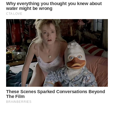
KONSUMEN
WAHANA
LISTRIK
WAHANA
TRAVEL
WAHANA
TV
WAHANANEWS
ID
WAHANANEWS
CO ID
WAHANANEWS
NET