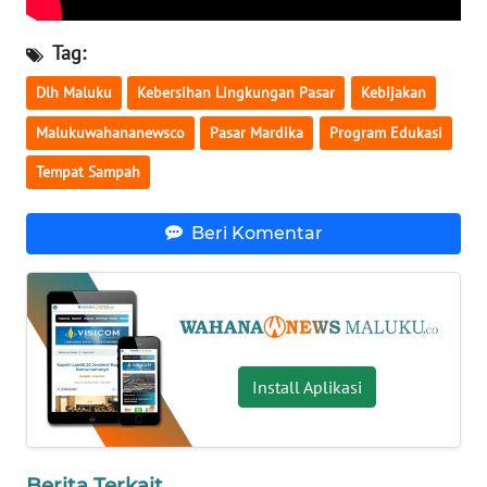
SULBAR
Tag:
WN
BABEL
Dlh Maluku
Kebersihan Lingkungan Pasar
Kebijakan
Malukuwahananewsco
Pasar Mardika
Program Edukasi
WN
SUMBAR
Tempat Sampah
WN
Beri Komentar
SUMSEL
WN
BENGKULU
WN
Install Aplikasi
LAMPUNG
WN
Berita Terkait
JATENG