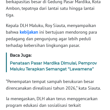
berkapasitas besar di Gedung Pasar Mardika, Kota
REDAKSI
Ambon, tepatnya dari lantai satu hingga lantai
tiga.
KARIR
Kepala DLH Maluku, Roy Siauta, menyampaikan
DISCLAIMER
bahwa
kebijakan
ini bertujuan mendorong para
pedagang dan pengunjung agar lebih peduli
Wahana
terhadap kebersihan lingkungan pasar.
News
Regional
Baca Juga:
Penataan Pasar Mardika Dimulai, Pemprov
WN
Maluku Terapkan Semangat “Lawamena”
SUMUT
“Penempatan tempat sampah berukuran besar
WN
direncanakan direalisasi tahun 2026,” kata Siauta.
JAKARTA
Ia menegaskan, DLH akan terus menggencarkan
WN
program edukasi dan sosialisasi terkait
JABAR