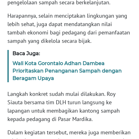
pengelolaan sampah secara berkelanjutan.
WN
Harapannya, selain menciptakan lingkungan yang
BANTEN
lebih sehat, juga dapat mendatangkan nilai
tambah ekonomi bagi pedagang dari pemanfaatan
WN
sampah yang dikelola secara bijak.
NTT
Baca Juga:
WN
Wali Kota Gorontalo Adhan Dambea
KEPRI
Prioritaskan Penanganan Sampah dengan
Beragam Upaya
WN
PAPUA
Langkah konkret sudah mulai dilakukan. Roy
Siauta bersama tim DLH turun langsung ke
WN
lapangan untuk membagikan kantong sampah
PAPUA
BARAT
kepada pedagang di Pasar Mardika.
Dalam kegiatan tersebut, mereka juga memberikan
WN