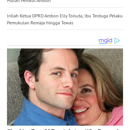
Murah Pemkot Ambon
WN
Inilah Ketua DPRD Ambon Elly Toisuta, Ibu Terduga Pelaku
KALTARA
Pemukulan Remaja hingga Tewas
WN
KALSEL
WN
KALTIM
WN
SULSEL
WN
GORONTALO
WN
SULUT