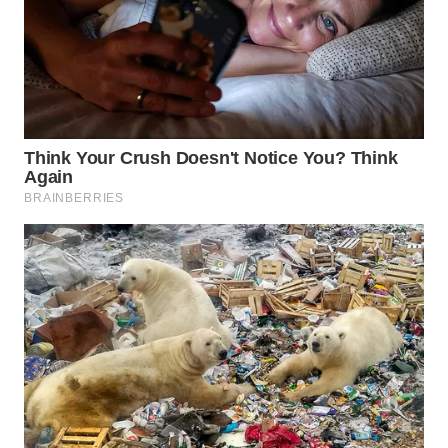
WN
TAPANULI
TENGAH
WN DELI
SERDANG
WN
TEBING
TINGGI
WN
PAKPAK
WN
KARAWANG
WN