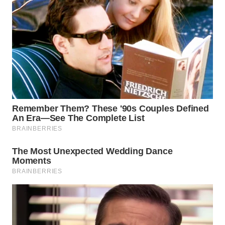
WN
INDRAMAYU
WN
KUNINGAN
WN
MAJALENGKA
WN
SUBANG
WN
SUKABUMI
WN
PURWAKARTA