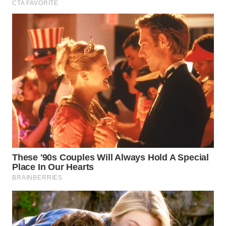
WN
SUMEDANG
WN
CIANJUR
WN
KEPULAUAN
SERIBU
WN
TANGERANG
WN
BINJAI
WN
CIREBON