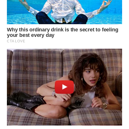
SURABAYA
WN
NATUNA
WN
BINTAN
WN
MANDALIKA
WN
LIKUPANG
WN
LABUANBAJO
WN
BORNEO