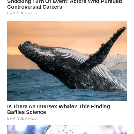
WN
MALUKU
WN
MALUT
WN
DAIRI
WN
DANAU
TOBA
WN
NIAS
WN