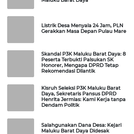
Maluku Barat Daya
WAHANA
DESA
Listrik Desa Menyala 24 Jam, PLN
WISATA
Gerakkan Masa Depan Pulau Mare
LAPAK
WAHANA
Skandal P3K Maluku Barat Daya: 8
Peserta Terbukti Palsukan SK
Wahana
Honorer, Mengapa DPRD Tetap
Network
Rekomendasi Dilantik
KONSUMEN
Kisruh Seleksi P3K Maluku Barat
LISTRIK
Daya, Sekretaris Pansus DPRD
Henrita Jermias: Kami Kerja tanpa
Dendam Politik
MASYARAKAT
KELISTRIKAN
Salahgunakan Dana Desa: Kejari
WALINKI
Maluku Barat Daya Didesak