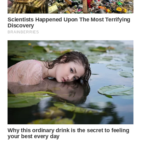
BEKASI
WN
BOGOR
WN
DEPOK
WN
TAPANULI
UTARA
WN
SAMOSIR
WN
PADANG
LAWAS