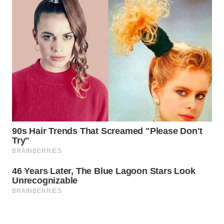
KONSUMEN
WAHANA
LISTRIK
WAHANA
TRAVEL
WAHANA
TV
WAHANANEWS
ID
WAHANANEWS
CO ID
WAHANANEWS
NET