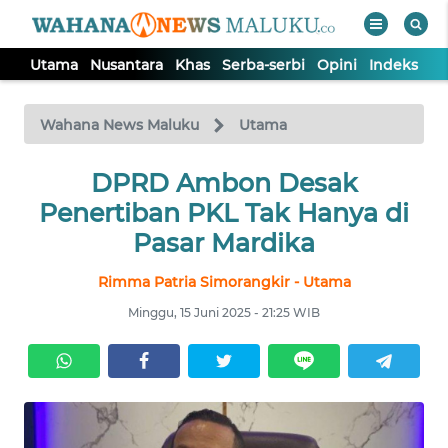
Utama
Nusantara
Khas
Serba-serbi
Opini
Indeks
WAHANA
Tutup
TV
Wahana News Maluku
Utama
UTAMA
DPRD Ambon Desak
Penertiban PKL Tak Hanya di
NUSANTARA
Pasar Mardika
Rimma Patria Simorangkir - Utama
KHAS
Minggu, 15 Juni 2025 - 21:25 WIB
SERBA-
SERBI
OPINI