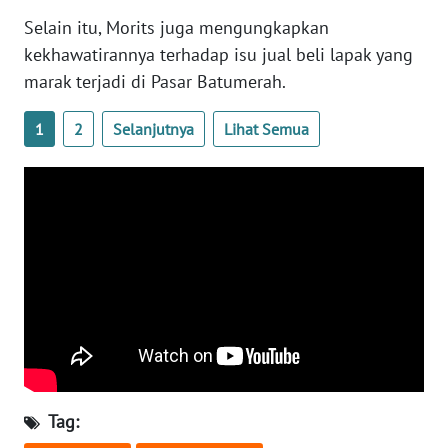
RIAU
Selain itu, Morits juga mengungkapkan
kekhawatirannya terhadap isu jual beli lapak yang
WN
SERAMBI
marak terjadi di Pasar Batumerah.
1
2
Selanjutnya
Lihat Semua
WN
JAMBI
WN
SULTRA
WN
NTB
WN
SULTENG
Tag:
WN