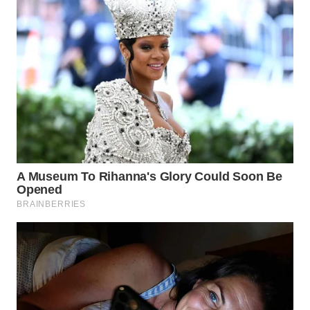
LANGKAT
WN
TAPANULI
SELATAN
WN
TANJUNG
LESUNG
WN
KARO
WN
SIMALUNGUN
WN
LABUHANBATU