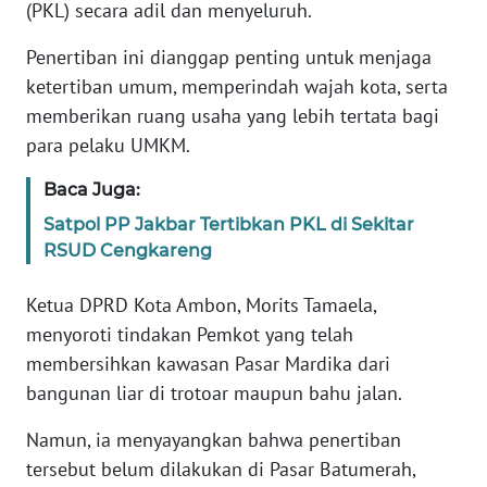
(PKL) secara adil dan menyeluruh.
REDAKSI
Penertiban ini dianggap penting untuk menjaga
KARIR
ketertiban umum, memperindah wajah kota, serta
memberikan ruang usaha yang lebih tertata bagi
DISCLAIMER
para pelaku UMKM.
Baca Juga:
Wahana
News
Satpol PP Jakbar Tertibkan PKL di Sekitar
Regional
RSUD Cengkareng
WN
Ketua DPRD Kota Ambon, Morits Tamaela,
SUMUT
menyoroti tindakan Pemkot yang telah
membersihkan kawasan Pasar Mardika dari
WN
bangunan liar di trotoar maupun bahu jalan.
JAKARTA
Namun, ia menyayangkan bahwa penertiban
WN
tersebut belum dilakukan di Pasar Batumerah,
JABAR