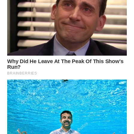
WN
PRIANGAN
TIMUR
WN
SEMARANG
WN
SOLO
WN
BOROBUDUR
WN
MADURA
WN