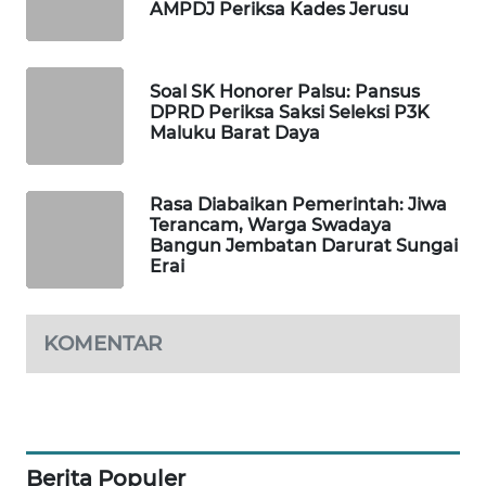
ID
AMPDJ Periksa Kades Jerusu
MAWAKA
ID
Soal SK Honorer Palsu: Pansus
DPRD Periksa Saksi Seleksi P3K
Maluku Barat Daya
MARTABAT
NET
Rasa Diabaikan Pemerintah: Jiwa
PLN
Terancam, Warga Swadaya
Bangun Jembatan Darurat Sungai
WATCH
Erai
MKLI
KOMENTAR
LPKKI
LKKI
Berita Populer
KOPEKLIN