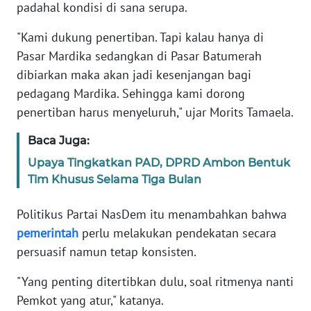
padahal kondisi di sana serupa.
WN
"Kami dukung penertiban. Tapi kalau hanya di
BANTEN
Pasar Mardika sedangkan di Pasar Batumerah
dibiarkan maka akan jadi kesenjangan bagi
WN
pedagang Mardika. Sehingga kami dorong
NTT
penertiban harus menyeluruh," ujar Morits Tamaela.
WN
Baca Juga:
KEPRI
Upaya Tingkatkan PAD, DPRD Ambon Bentuk
Tim Khusus Selama Tiga Bulan
WN
PAPUA
Politikus Partai NasDem itu menambahkan bahwa
pemerintah
perlu melakukan pendekatan secara
WN
PAPUA
persuasif namun tetap konsisten.
BARAT
"Yang penting ditertibkan dulu, soal ritmenya nanti
Pemkot yang atur," katanya.
WN