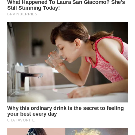
Wahana
Media
Group
WAHANA
NEWS
WAHANA
TANI
WAHANA
ADVOKAT
WAHANA
INFRASTRUKTUR
WAHANA