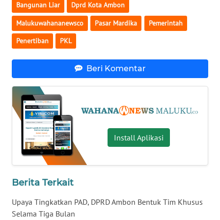
SULBAR
Bangunan Liar
Dprd Kota Ambon
Malukuwahananewsco
Pasar Mardika
Pemerintah
WN
BABEL
Penertiban
PKL
WN
Beri Komentar
SUMBAR
WN
SUMSEL
WN
Install Aplikasi
BENGKULU
WN
Berita Terkait
LAMPUNG
Upaya Tingkatkan PAD, DPRD Ambon Bentuk Tim Khusus
WN
Selama Tiga Bulan
JATENG