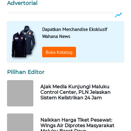
Advertorial
WAHANA
SPORT
Dapatkan Merchandise Eksklusif
WAHANA
Wahana News
UMKM
Buka Katalog
WAHANA
SELEB
Pilihan Editor
WAHANA
PERSONA
Ajak Media Kunjungi Maluku
Control Center, PLN Jelaskan
Sistem Kelistrikan 24 Jam
WAHANA
OTOMOTIF
Naikkan Harga Tiket Pesawat:
WAHANA
Wings Air Diprotes Masyarakat
HEALTH