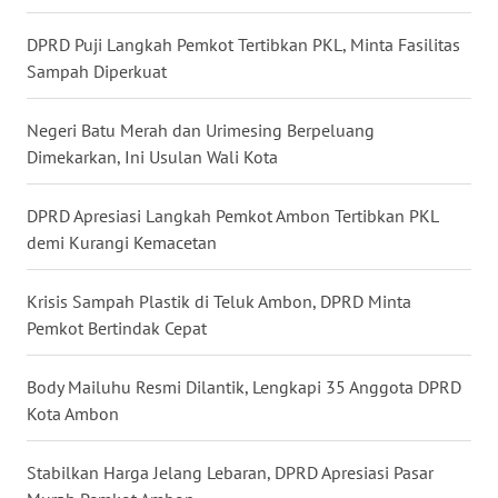
DPRD Puji Langkah Pemkot Tertibkan PKL, Minta Fasilitas
WN
Sampah Diperkuat
NUSANTARA
Negeri Batu Merah dan Urimesing Berpeluang
WN
Dimekarkan, Ini Usulan Wali Kota
JOGJA
DPRD Apresiasi Langkah Pemkot Ambon Tertibkan PKL
WN
demi Kurangi Kemacetan
JATIM
Krisis Sampah Plastik di Teluk Ambon, DPRD Minta
WN
BALI
Pemkot Bertindak Cepat
WN
Body Mailuhu Resmi Dilantik, Lengkapi 35 Anggota DPRD
KALBAR
Kota Ambon
WN
Stabilkan Harga Jelang Lebaran, DPRD Apresiasi Pasar
KALTENG