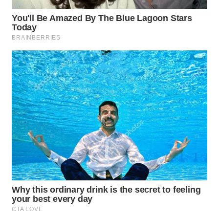
BEKASI
WN
BOGOR
WN
DEPOK
WN
TAPANULI
UTARA
WN
SAMOSIR
WN
PADANG
LAWAS