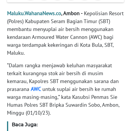
REDAKSI
Maluku.WahanaNews.co
, Ambon -
Kepolisian Resort
(Polres) Kabupaten Seram Bagian Timur (SBT)
KARIR
membantu menyuplai air bersih menggunakan
DISCLAIMER
kendaraan Armoured Water Cannon (AWC) bagi
warga terdampak kekeringan di Kota Bula, SBT,
Wahana
Maluku.
News
Regional
“Dalam rangka menjawab keluhan masyarakat
terkait kurangnya stok air bersih di musim
WN
kemarau, Kapolres SBT menggunakan sarana dan
SUMUT
prasarana
AWC
untuk suplai air bersih ke rumah
warga masing-masing,” kata Kasubsi Penmas Sie
WN
Humas Polres SBT Bripka Suwardin Sobo, Ambon,
JAKARTA
Minggu (01/10/23).
WN
Baca Juga:
JABAR