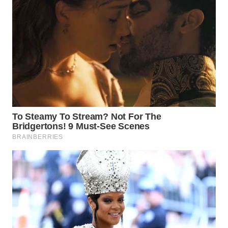
Wahana
Media
Group
WAHANA
NEWS
WAHANA
TANI
WAHANA
ADVOKAT
WAHANA
INFRASTRUKTUR
WAHANA