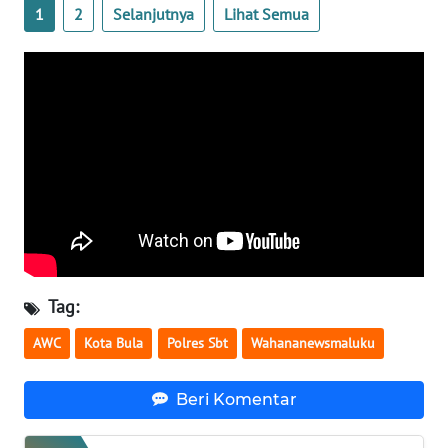
SULBAR
1
2
Selanjutnya
Lihat Semua
WN
BABEL
WN
SUMBAR
WN
SUMSEL
WN
BENGKULU
Tag:
AWC
Kota Bula
Polres Sbt
Wahananewsmaluku
WN
LAMPUNG
Beri Komentar
WN
JATENG