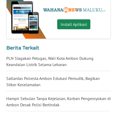
WN
NUSANTARA
Install Aplikasi
WN
JOGJA
Berita Terkait
WN
JATIM
PLN Siagakan Petugas, Wali Kota Ambon Dukung
Keandalan Listrik Selama Lebaran
WN
BALI
Satlantas Polresta Ambon Edukasi Pemudik, Bagikan
Stiker Keselamatan
WN
KALBAR
Hampir Sebulan Tanpa Kejelasan, Korban Pengeroyokan di
Ambon Desak Polisi Bertindak
WN
KALTENG