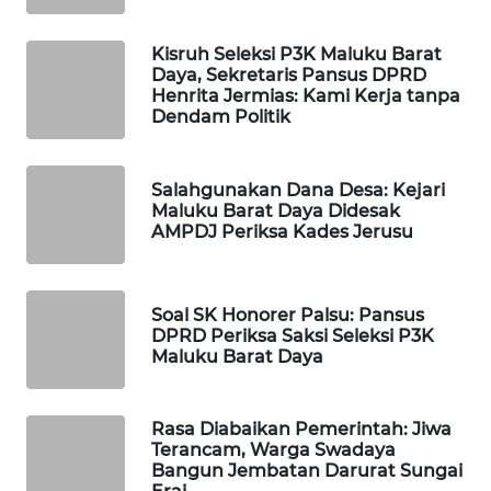
ID
Kisruh Seleksi P3K Maluku Barat
MAWAKA
Daya, Sekretaris Pansus DPRD
ID
Henrita Jermias: Kami Kerja tanpa
Dendam Politik
MARTABAT
NET
Salahgunakan Dana Desa: Kejari
Maluku Barat Daya Didesak
PLN
AMPDJ Periksa Kades Jerusu
WATCH
MKLI
Soal SK Honorer Palsu: Pansus
DPRD Periksa Saksi Seleksi P3K
Maluku Barat Daya
LPKKI
LKKI
Rasa Diabaikan Pemerintah: Jiwa
Terancam, Warga Swadaya
Bangun Jembatan Darurat Sungai
KOPEKLIN