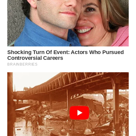
WN
INDRAMAYU
WN
KUNINGAN
WN
MAJALENGKA
WN
SUBANG
WN
SUKABUMI
WN
PURWAKARTA