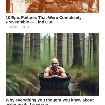
WN
PRIANGAN
TIMUR
WN
SEMARANG
WN
SOLO
WN
BOROBUDUR
WN
MADURA
WN