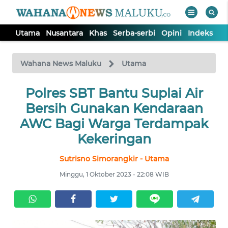
Utama
Nusantara
Khas
Serba-serbi
Opini
Indeks
WAHANA
Tutup
TV
Wahana News Maluku
Utama
UTAMA
Polres SBT Bantu Suplai Air
Bersih Gunakan Kendaraan
NUSANTARA
AWC Bagi Warga Terdampak
Kekeringan
KHAS
Sutrisno Simorangkir - Utama
Minggu, 1 Oktober 2023 - 22:08 WIB
SERBA-
SERBI
OPINI