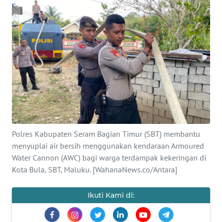
Informasi
INDEKS
BERITA
KONTAK
KAMI
INFO
IKLAN
Polres Kabupaten Seram Bagian Timur (SBT) membantu
menyuplai air bersih menggunakan kendaraan Armoured
TENTANG
Water Cannon (AWC) bagi warga terdampak kekeringan di
KAMI
Kota Bula, SBT, Maluku. [WahanaNews.co/Antara]
PEDOMAN
MEDIA
Ikuti Kami di:
SIBER