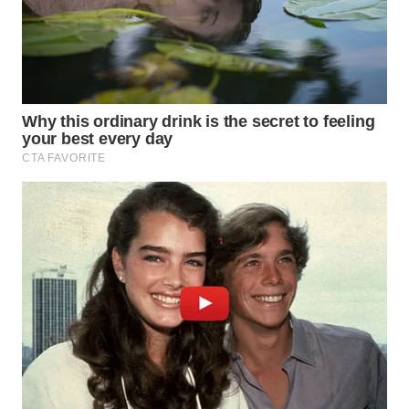
WN
TAPANULI
TENGAH
WN DELI
SERDANG
WN
TEBING
TINGGI
WN
PAKPAK
WN
KARAWANG
WN