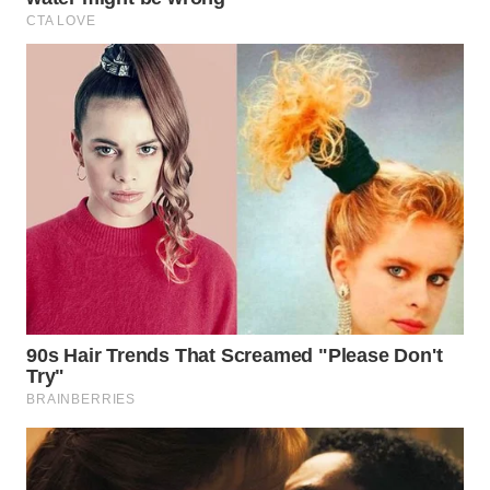
SURABAYA
WN
NATUNA
WN
BINTAN
WN
MANDALIKA
WN
LIKUPANG
WN
LABUANBAJO
WN
BORNEO