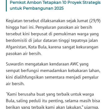
Pemkot Ambon Tetapkan 10 Proyek Strategis
untuk Pembangunan 2025
WN
BANTEN
Kegiatan tersebut dilaksanakan sejak Jumat (29/9)
hingga hari ini. Penyaluran pasokan air bersih
WN
NTT
tersebut kini berpusat di pemukiman warga yang
berdomisili di jalur dataran tinggi tepatnya jalan
WN
Afganistan, Kota Bula, karena sangat kekurangan
KEPRI
pasokan air bersih.
Suwardin mengatakan kendaraan AWC yang
WN
PAPUA
sempat berfungsi memadamkan kebakaran lahan,
kini dialihfungsikan sementara menjadi penyalur
WN
air bersih.
PAPUA
BARAT
"Kami berusaha buat yang terbaik untuk warga
Bula, saling peduli itu penting, selama masih bisa
WN
berikan yang terbaik kami akan lakukan,” ujarnya.