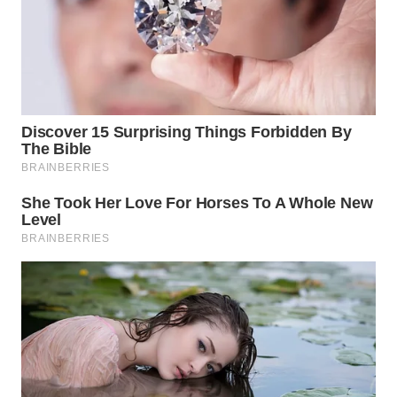
LANGKAT
WN
TAPANULI
SELATAN
WN
TANJUNG
LESUNG
WN
KARO
WN
SIMALUNGUN
WN
LABUHANBATU