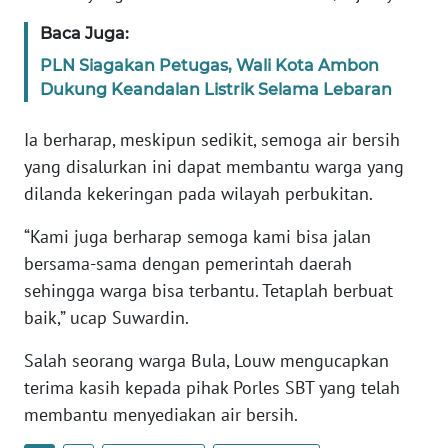
RIAU
Baca Juga:
WN
PLN Siagakan Petugas, Wali Kota Ambon
SERAMBI
Dukung Keandalan Listrik Selama Lebaran
WN
Ia berharap, meskipun sedikit, semoga air bersih
JAMBI
yang disalurkan ini dapat membantu warga yang
dilanda kekeringan pada wilayah perbukitan.
WN
SULTRA
“Kami juga berharap semoga kami bisa jalan
bersama-sama dengan pemerintah daerah
WN
sehingga warga bisa terbantu. Tetaplah berbuat
NTB
baik,” ucap Suwardin.
WN
Salah seorang warga Bula, Louw mengucapkan
SULTENG
terima kasih kepada pihak Porles SBT yang telah
membantu menyediakan air bersih.
WN