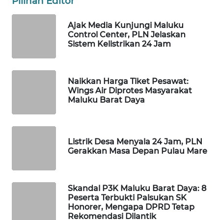
Pilihan Editor
WAHANA
Ajak Media Kunjungi Maluku
DESA
Control Center, PLN Jelaskan
WISATA
Sistem Kelistrikan 24 Jam
LAPAK
WAHANA
Naikkan Harga Tiket Pesawat:
Wings Air Diprotes Masyarakat
Maluku Barat Daya
Wahana
Network
KONSUMEN
Listrik Desa Menyala 24 Jam, PLN
LISTRIK
Gerakkan Masa Depan Pulau Mare
MASYARAKAT
KELISTRIKAN
Skandal P3K Maluku Barat Daya: 8
Peserta Terbukti Palsukan SK
Honorer, Mengapa DPRD Tetap
WALINKI
Rekomendasi Dilantik