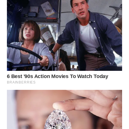
WN
MALUKU
WN
MALUT
WN
DAIRI
WN
DANAU
TOBA
WN
NIAS
WN