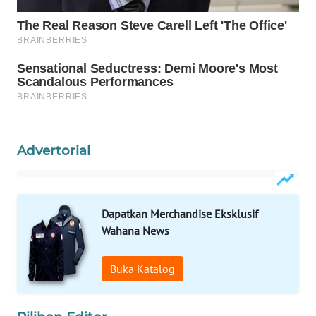
WAHANA
SPORT
WAHANA
UMKM
WAHANA
Advertorial
SELEB
WAHANA
PERSONA
Dapatkan Merchandise Eksklusif
Wahana News
WAHANA
OTOMOTIF
Buka Katalog
WAHANA
HEALTH