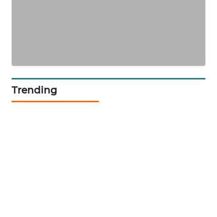
SIBARAGAS
NEWS
METRO
SIANTAR
NEWS
Trending
METRO
MEDAN
NEWS
METRO
JAKARTA
NEWS
KRT
NEWS