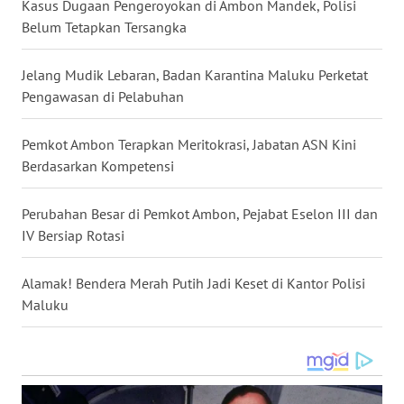
Kasus Dugaan Pengeroyokan di Ambon Mandek, Polisi
Belum Tetapkan Tersangka
WN
KALTARA
Jelang Mudik Lebaran, Badan Karantina Maluku Perketat
Pengawasan di Pelabuhan
WN
KALSEL
Pemkot Ambon Terapkan Meritokrasi, Jabatan ASN Kini
Berdasarkan Kompetensi
WN
KALTIM
Perubahan Besar di Pemkot Ambon, Pejabat Eselon III dan
IV Bersiap Rotasi
WN
SULSEL
Alamak! Bendera Merah Putih Jadi Keset di Kantor Polisi
Maluku
WN
GORONTALO
WN
SULUT