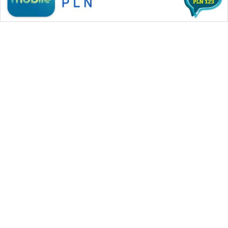
WAHANA MEDIA GROUP
|
|
|
WAHANA NEWS co
WAHANA TANI
WAHANA ADVOKAT
|
|
WAHANA INFRASTRUKTUR
WAHANA KONSUMEN
|
|
|
WAHANA LISTRIK
WAHANA TRAVEL
WAHANA TV
|
|
|
WAHANANEWS id
WAHANANEWS CO ID
WAHANANEWS NET
|
|
|
WAHANA SPORT ID
Wahana UMKM
Wahana Seleb
|
|
|
Wahana Persona
Wahana Otomotif
Wahana Health
|
Wahana Desa Wisata
Lapak Wahana