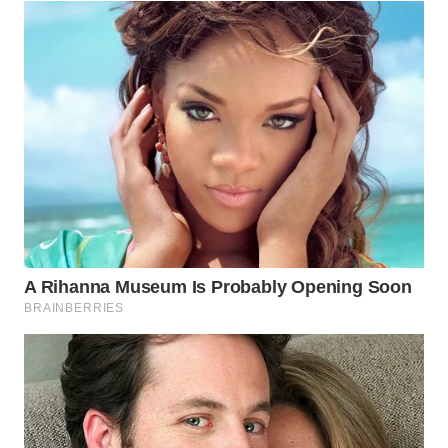
WN
SUMEDANG
WN
CIANJUR
WN
KEPULAUAN
SERIBU
WN
TANGERANG
WN
BINJAI
WN
CIREBON