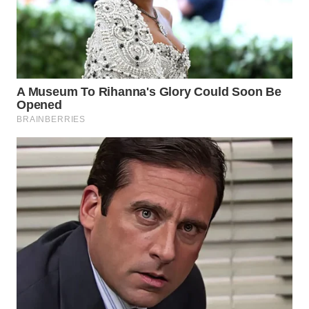
KONSUMEN
WAHANA
LISTRIK
WAHANA
TRAVEL
WAHANA
TV
WAHANANEWS
ID
WAHANANEWS
CO ID
WAHANANEWS
NET